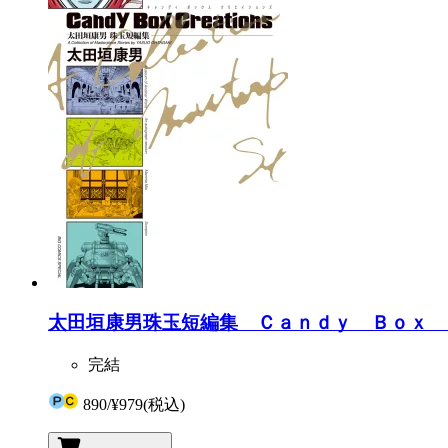
太田垣康男珠玉短編集 Ｃａｎｄｙ Ｂｏｘ 
完結
890
/
¥979
(税込)