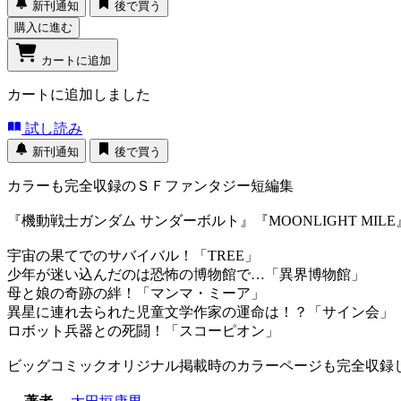
新刊通知
後で買う
購入に進む
カートに追加
カートに追加しました
試し読み
新刊通知
後で買う
カラーも完全収録のＳＦファンタジー短編集
『機動戦士ガンダム サンダーボルト』『MOONLIGHT M
宇宙の果てでのサバイバル！「TREE」
少年が迷い込んだのは恐怖の博物館で…「異界博物館」
母と娘の奇跡の絆！「マンマ・ミーア」
異星に連れ去られた児童文学作家の運命は！？「サイン会」
ロボット兵器との死闘！「スコーピオン」
ビッグコミックオリジナル掲載時のカラーページも完全収録