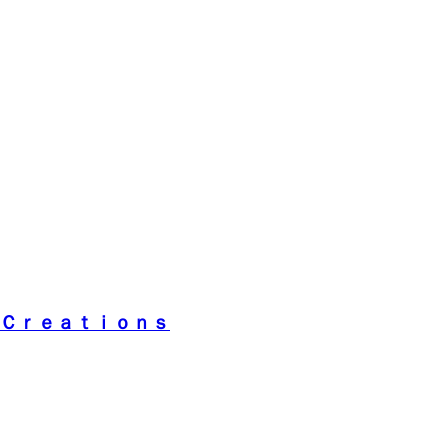
Ｃｒｅａｔｉｏｎｓ