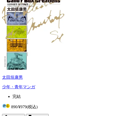
太田垣康男
少年・青年マンガ
完結
890
/
¥979
(税込)