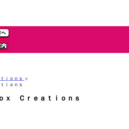
ｔｉｏｎｓ
＞
ｔｉｏｎｓ
ｏｘ Ｃｒｅａｔｉｏｎｓ