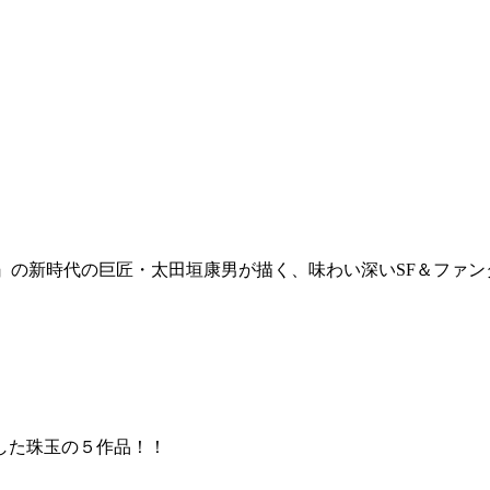
ILE』の新時代の巨匠・太田垣康男が描く、味わい深いSF＆ファ
した珠玉の５作品！！