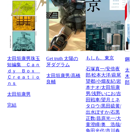
もしも、東京
太田垣康男珠玉
Get truth 太陽の
鋼
短編集 Ｃａｎ
牙ダグラム
石塚真一/安倍夜
太
ｄｙ Ｂｏｘ
郎/松本大洋/萩尾
太田垣康男/高橋
木
Ｃｒｅａｔｉｏ
望都/小畑友紀/岩
良輔
郎/
ｎｓ
本ナオ/太田垣康
男/浅野いにお/吉
太田垣康男
田戦車/望月ミネ
完結
タロウ/黒田硫黄/
出水ぽすか/石黒
正数/昌原光一/大
童澄瞳/奥 浩哉/
角田光代/市川春