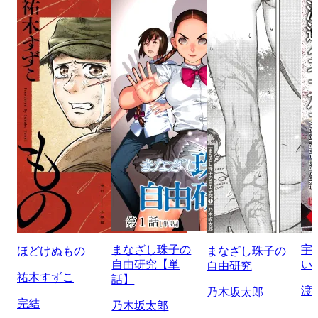
まなざし珠子の
宇
ほどけぬもの
まなざし珠子の
自由研究【単
い
自由研究
祐木すずこ
話】
渡
乃木坂太郎
完結
乃木坂太郎