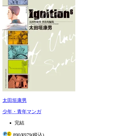
太田垣康男
少年・青年マンガ
完結
890
/
¥979
(税込)