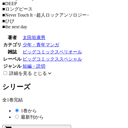
■DEEP
■ロングピース
■Never Touch It −超人ロックアンソロジー−
■ひび
■the next day
著者
太田垣康男
カテゴリ
少年・青年マンガ
雑誌
ビッグコミックスペリオール
レーベル
ビッグコミックススペシャル
ジャンル
短編・読切
詳細を見る
とじる
シリーズ
全1巻完結
1巻から
最新刊から