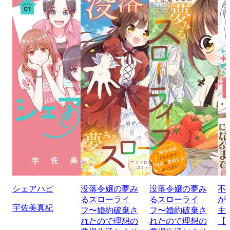
シェアハピ
没落令嬢の夢み
没落令嬢の夢み
不
るスローライ
るスローライ
が
宇佐美真紀
フ〜婚約破棄さ
フ〜婚約破棄さ
主
れたので理想の
れたので理想の
【