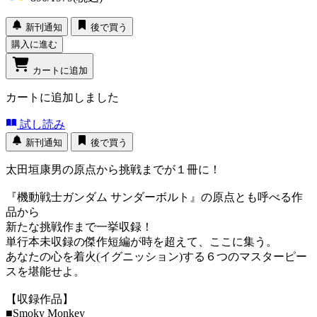
新刊通知
後で買う
購入に進む
カートに追加
カートに追加しました
試し読み
新刊通知
後で買う
太田垣康男の原点から挑戦までが１冊に！
『機動戦士ガンダム サンダーボルト』の原点とも呼べる作
品から
新たな挑戦作まで一挙収録！
単行本未収録の傑作短編が時を超えて、ここに集う。
あなたの心を着火(イグニッション)する６つのマスターピー
スを堪能せよ。
【収録作品】
■Smoky Monkey