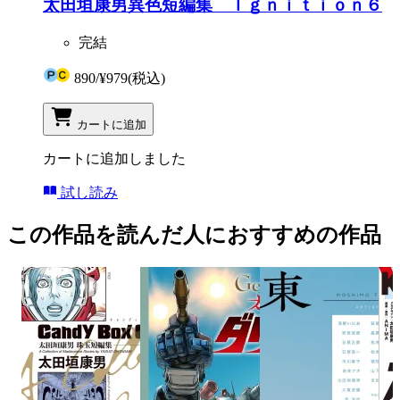
太田垣康男異色短編集 Ｉｇｎｉｔｉｏｎ６
完結
890
/
¥979
(税込)
カートに追加
カートに追加しました
試し読み
この作品を読んだ人におすすめの作品