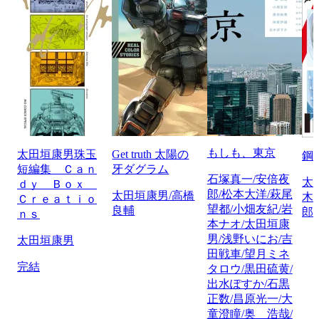
もしも、東京
太田垣康男珠玉
Get truth 太陽の
鋼
短編集 Ｃａｎ
牙ダグラム
石塚真一/安倍夜
太
ｄｙ Ｂｏｘ
郎/松本大洋/萩尾
太田垣康男/高橋
木
Ｃｒｅａｔｉｏ
望都/小畑友紀/岩
良輔
郎/
ｎｓ
本ナオ/太田垣康
男/浅野いにお/吉
太田垣康男
田戦車/望月ミネ
完結
タロウ/黒田硫黄/
出水ぽすか/石黒
正数/昌原光一/大
童澄瞳/奥 浩哉/