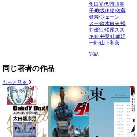
角田光代/市川春
子/咲坂伊緒/佐藤
健寿/ジェーン・
スー/鈴木敏夫/松
井優征/松尾スズ
キ/向井慧/山崎洋
一郎/山下和美
完結
同じ著者の作品
もっと見る