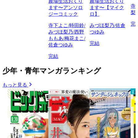
農場生活おくり
農場生活おくり
寺
ます〜アンソロ
ます〜【マイク
梨
ジーコミック
ロ】
完
寺下よこ/時田鈴/
みづほ梨乃/佐倉
みづほ梨乃/西野
つゆみ
ももあ/梅花まこ/
完結
佐倉つゆみ
完結
少年・青年マンガランキング
もっと見る