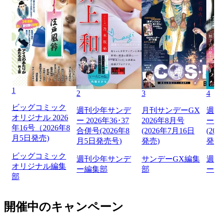
1
2
3
4
ビッグコミック
週刊少年サンデ
月刊サンデーGX
週
オリジナル 2026
ー 2026年36･37
2026年8月号
ー 
年16号（2026年8
合併号(2026年8
(2026年7月16日
(2
月5日発売)
月5日発売号)
発売)
発
ビッグコミック
週刊少年サンデ
サンデーGX編集
週
オリジナル編集
ー編集部
部
ー
部
開催中のキャンペーン