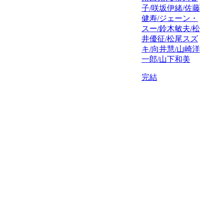
子/咲坂伊緒/佐藤
健寿/ジェーン・
スー/鈴木敏夫/松
井優征/松尾スズ
キ/向井慧/山崎洋
一郎/山下和美
完結