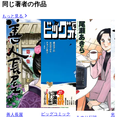
同じ著者の作品
もっと見る
ビッグコミック
善人長屋
光