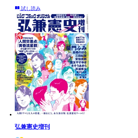
試し読み
弘兼憲史増刊