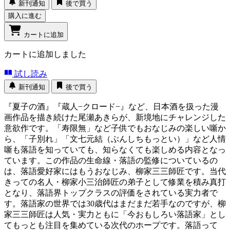
新刊通知
後で買う
購入に進む
カートに追加
カートに追加しました
試し読み
新刊通知
後で買う
『夏子の酒』『蔵人−クロード−』など、日本酒を扱った漫
画作品を描き続けた尾瀬あきらが、新境地にチャレンジした
意欲作です。「寿限無」など子供でもおなじみの楽しい噺か
ら、「子別れ」「文七元結（ぶんしちもっとい）」など人情
噺も落語を知っていても、知らなくても楽しめる内容となっ
ています。この作品の生命線・落語の監修についているの
は、落語愛好家にはもうおなじみ、柳家三三師匠です。当代
きっての名人・柳家小三治師匠の弟子として修業を積み真打
となり、落語界トップクラスの評価をされている実力者で
す。落語家の世界では30歳代はまだまだ若手なのですが、柳
家三三師匠は人気・実力ともに「今おもしろい落語家」とし
てもっとも注目を集めている次代のホープです。落語って