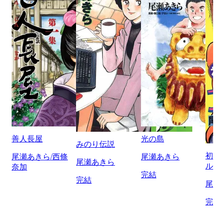
善人長屋
光の島
みのり伝説
初
尾瀬あきら/西條
尾瀬あきら
尾瀬あきら
ル
奈加
完結
完結
尾
完