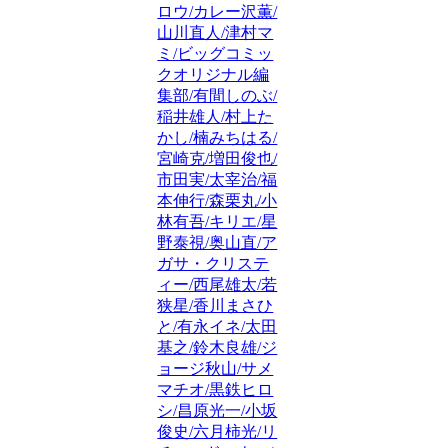
ロウ/カレー沢薫/
山川直人/津村マ
ミ/ビッグコミッ
クオリジナル編
集部/有間しのぶ/
稲井雄人/村上た
かし/楠みちはる/
宮崎克/増田俊也/
市田実/太宰治/福
本伸行/森栗丸/小
林有吾/キリエ/星
野泰視/奥山直/ア
ガサ・クリステ
ィー/西尾雄太/若
狭星/香川まさひ
と/有永イネ/太田
基之/鈴木良雄/ジ
ョージ秋山/サメ
マチオ/黒鉄ヒロ
シ/昌原光一/小坂
俊史/六月柿光/リ