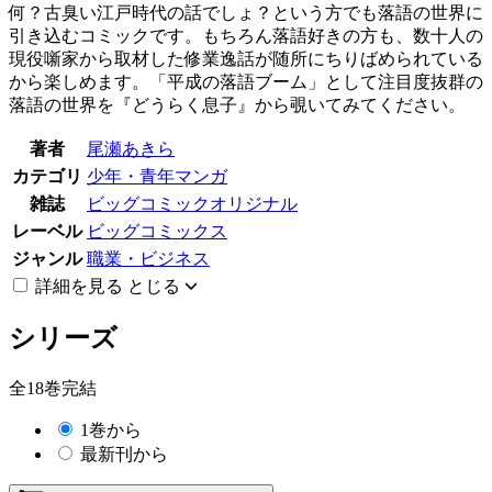
何？古臭い江戸時代の話でしょ？という方でも落語の世界に
引き込むコミックです。もちろん落語好きの方も、数十人の
現役噺家から取材した修業逸話が随所にちりばめられている
から楽しめます。「平成の落語ブーム」として注目度抜群の
落語の世界を『どうらく息子』から覗いてみてください。
著者
尾瀬あきら
カテゴリ
少年・青年マンガ
雑誌
ビッグコミックオリジナル
レーベル
ビッグコミックス
ジャンル
職業・ビジネス
詳細を見る
とじる
シリーズ
全18巻完結
1巻から
最新刊から