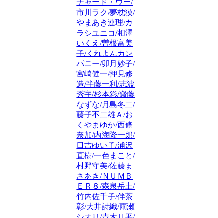
チャード・ウー/
市川ラク/夢枕獏/
やまあき連理/カ
ラシユニコ/相澤
いくえ/曽根富美
子/くれよんカン
パニー/卯月妙子/
宮崎健一/押見修
造/半藤一利/志波
秀宇/杉本彩/齋藤
なずな/月島冬二/
藤子不二雄Ａ/お
くやまゆか/西條
奈加/内海隆一郎/
日吉ゆい子/浦沢
直樹/一色まこと/
村野守美/佐藤ま
さあき/ＮＵＭＢ
ＥＲ８/森泉岳土/
竹内佐千子/伴茶
彰/大井詩織/雨瀬
シオリ/青木Ｕ平/