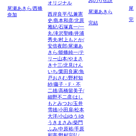
みのり伝説
オリジナル
尾瀬あきら/西條
尾
尾瀬あきら
西岸良平/弘兼憲
奈加
完
史/島本和彦/北原
完結
雅紀/石塚真一/一
丸/滝沢聖峰/井浦
秀夫/村上もとか/
安倍夜郎/尾瀬あ
きら/能條純一/テ
リー山本/やまさ
き十三/北見けん
いち/業田良家/魚
戸おさむ/野村知
紗/藤子・F・不
二雄/高橋留美子/
細野不二彦/はし
もとみつお/玉井
雪雄/小田扉/松本
大洋/小山ゆう/ゆ
うきまさみ/柴門
ふみ/中原裕/手原
和憲/野村宗弘/