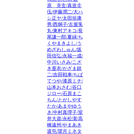
原 克玄/真造圭
伍/伊藤潤二/大ハ
シ正ヤ/太田垣康
男/西炯子/古屋兎
丸/東村アキコ/長
尾謙一郎/夏緑/ち
くやまきよし/う
めざわしゅん/坂
田信弘/永福一成/
中川いさみ/こざ
き亜衣/かざま鋭
二/吉田戦車/ちば
てつや/漆原ミチ/
山本おさむ/谷口
ジロー/石原まこ
ちん/とがしやす
たか/あまやゆう
き/中村真理子/室
井大資/永松潔/高
橋遠州/やまあき
道屯/望月ミネタ