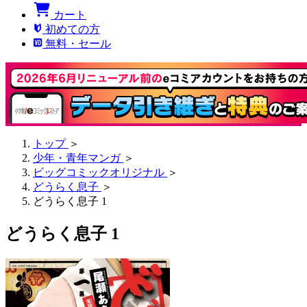
カート
初めての方
無料・セール
トップ
＞
少年・青年マンガ
＞
ビッグコミックオリジナル
＞
どうらく息子
＞
どうらく息子 1
どうらく息子 1