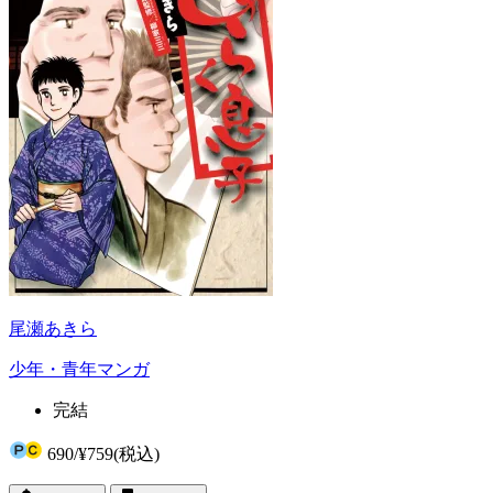
尾瀬あきら
少年・青年マンガ
完結
690
/
¥759
(税込)