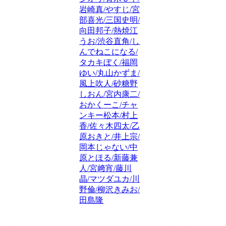
岩崎真/やすじ/宮
部喜光/三国史明/
向田邦子/熱焼江
うお/渋谷直角/し
んでねこになる/
タカキぼく/福岡
ゆい/丸山かずま/
風上吹人/砂糖野
しおん/宮内康二/
おかくーこ/チャ
ンキー松本/村上
香/佐々木四太/乙
原おきと/井上宗/
岡本じゃない/中
原とほる/新藤兼
人/宮﨑宵/藤川
晶/マツダユカ/川
野倫/柳沢きみお/
田島隆