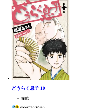
どうらく息子 10
完結
690
/
¥759
(税込)