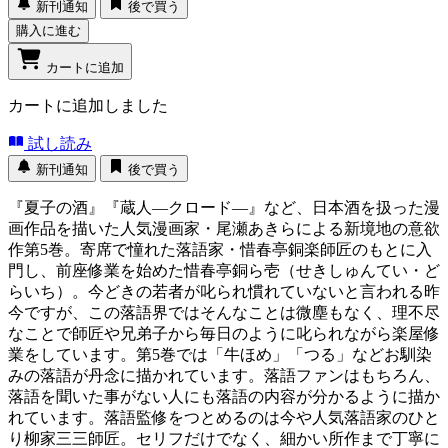
新刊通知
後で買う
購入に進む
カートに追加
カートに追加しました
試し読み
新刊通知
後で買う
『夏子の酒』『蔵人―クロード―』など、日本酒を扱った漫
画作品を描いた人気漫画家・尾瀬あきらによる新境地の意欲
作第5巻。寄席で憧れた落語家・惜春亭銅楽師匠のもとに入
門し、前座修業を始めた惜春亭銅ら壱（せきしゅんてい・ど
らいち）。今どきの若者が叱られ慣れていないと言われる昨
今ですが、この落語界ではそんなことは微塵もなく、理不尽
なことで師匠や兄弟子から毎日のように叱られながら楽屋修
業をしています。第5巻では「牛ほめ」「つる」などお馴染
みの落語が丹念に描かれています。落語ファンはもちろん、
落語を聞いた事がない人にも落語の内容が分かるように描か
れています。落語監修をつとめるのは今や人気落語家のひと
り柳家三三師匠。セリフだけでなく、細かい所作まで丁寧に