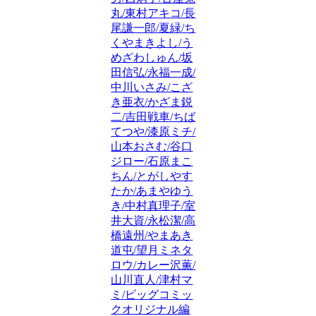
丸/東村アキコ/長
尾謙一郎/夏緑/ち
くやまきよし/う
めざわしゅん/坂
田信弘/永福一成/
中川いさみ/こざ
き亜衣/かざま鋭
二/吉田戦車/ちば
てつや/漆原ミチ/
山本おさむ/谷口
ジロー/石原まこ
ちん/とがしやす
たか/あまやゆう
き/中村真理子/室
井大資/永松潔/高
橋遠州/やまあき
道屯/望月ミネタ
ロウ/カレー沢薫/
山川直人/津村マ
ミ/ビッグコミッ
クオリジナル編