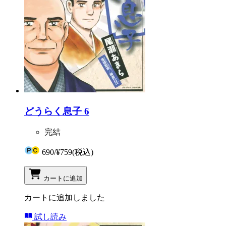
どうらく息子 6
完結
690
/
¥759
(税込)
カートに追加
カートに追加しました
試し読み