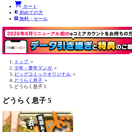
カート
初めての方
無料・セール
トップ
＞
少年・青年マンガ
＞
ビッグコミックオリジナル
＞
どうらく息子
＞
どうらく息子 5
どうらく息子 5