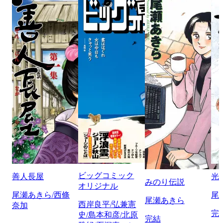
ビッグコミック
善人長屋
光
みのり伝説
オリジナル
尾瀬あきら/西條
尾
尾瀬あきら
西岸良平/弘兼憲
奈加
完
史/島本和彦/北原
完結