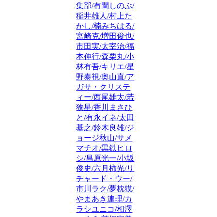
集部/有間しのぶ/
稲井雄人/村上た
かし/楠みちはる/
宮崎克/増田俊也/
市田実/太宰治/福
本伸行/森栗丸/小
林有吾/キリエ/星
野泰視/奥山直/ア
ガサ・クリステ
ィー/西尾雄太/若
狭星/香川まさひ
と/有永イネ/太田
基之/鈴木良雄/ジ
ョージ秋山/サメ
マチオ/黒鉄ヒロ
シ/昌原光一/小坂
俊史/六月柿光/リ
チャード・ウー/
市川ラク/夢枕獏/
やまあき連理/カ
ラシユニコ/相澤