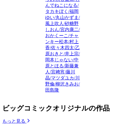
んでねこになる/
タカキぼく/福岡
ゆい/丸山かずま/
風上吹人/砂糖野
しおん/宮内康二/
おかくーこ/チャ
ンキー松本/村上
香/佐々木四太/乙
原おきと/井上宗/
岡本じゃない/中
原とほる/新藤兼
人/宮﨑宵/藤川
晶/マツダユカ/川
野倫/柳沢きみお/
田島隆
ビッグコミックオリジナルの作品
もっと見る