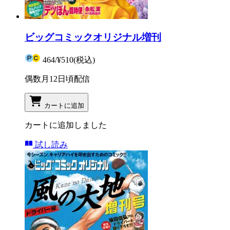
ビッグコミックオリジナル増刊
464
/
¥510
(税込)
偶数月12日頃配信
カートに追加
カートに追加しました
試し読み