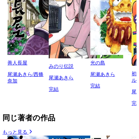
善人長屋
光の島
みのり伝説
初
尾瀬あきら/西條
尾瀬あきら
尾瀬あきら
ル
奈加
完結
完結
尾
完
同じ著者の作品
もっと見る