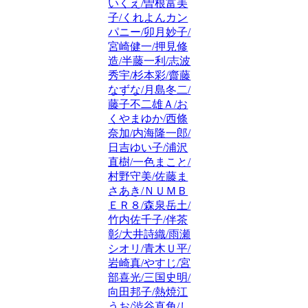
いくえ/曽根富美
子/くれよんカン
パニー/卯月妙子/
宮崎健一/押見修
造/半藤一利/志波
秀宇/杉本彩/齋藤
なずな/月島冬二/
藤子不二雄Ａ/お
くやまゆか/西條
奈加/内海隆一郎/
日吉ゆい子/浦沢
直樹/一色まこと/
村野守美/佐藤ま
さあき/ＮＵＭＢ
ＥＲ８/森泉岳土/
竹内佐千子/伴茶
彰/大井詩織/雨瀬
シオリ/青木Ｕ平/
岩崎真/やすじ/宮
部喜光/三国史明/
向田邦子/熱焼江
うお/渋谷直角/し