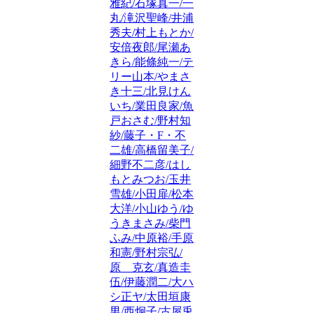
雅紀/石塚真一/一
丸/滝沢聖峰/井浦
秀夫/村上もとか/
安倍夜郎/尾瀬あ
きら/能條純一/テ
リー山本/やまさ
き十三/北見けん
いち/業田良家/魚
戸おさむ/野村知
紗/藤子・F・不
二雄/高橋留美子/
細野不二彦/はし
もとみつお/玉井
雪雄/小田扉/松本
大洋/小山ゆう/ゆ
うきまさみ/柴門
ふみ/中原裕/手原
和憲/野村宗弘/
原 克玄/真造圭
伍/伊藤潤二/大ハ
シ正ヤ/太田垣康
男/西炯子/古屋兎