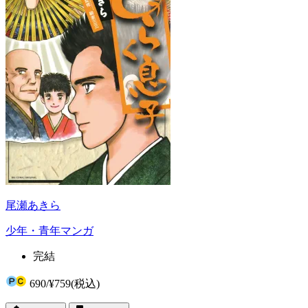
尾瀬あきら
少年・青年マンガ
完結
690
/
¥759
(税込)