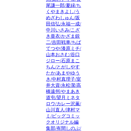
尾謙一郎/夏緑/ち
くやまきよし/う
めざわしゅん/坂
田信弘/永福一成/
中川いさみ/こざ
き亜衣/かざま鋭
二/吉田戦車/ちば
てつや/漆原ミチ/
山本おさむ/谷口
ジロー/石原まこ
ちん/とがしやす
たか/あまやゆう
き/中村真理子/室
井大資/永松潔/高
橋遠州/やまあき
道屯/望月ミネタ
ロウ/カレー沢薫/
山川直人/津村マ
ミ/ビッグコミッ
クオリジナル編
集部/有間しのぶ/