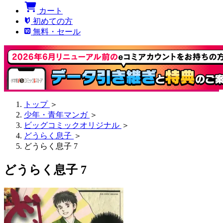
カート
初めての方
無料・セール
トップ
＞
少年・青年マンガ
＞
ビッグコミックオリジナル
＞
どうらく息子
＞
どうらく息子 7
どうらく息子 7