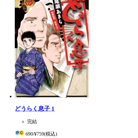
どうらく息子 1
完結
690
/
¥759
(税込)