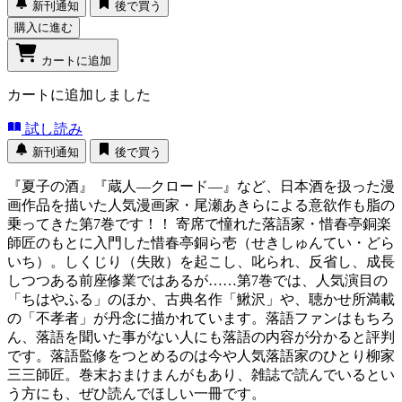
新刊通知
後で買う
購入に進む
カートに追加
カートに追加しました
試し読み
新刊通知
後で買う
『夏子の酒』『蔵人―クロード―』など、日本酒を扱った漫
画作品を描いた人気漫画家・尾瀬あきらによる意欲作も脂の
乗ってきた第7巻です！！ 寄席で憧れた落語家・惜春亭銅楽
師匠のもとに入門した惜春亭銅ら壱（せきしゅんてい・どら
いち）。しくじり（失敗）を起こし、叱られ、反省し、成長
しつつある前座修業ではあるが……第7巻では、人気演目の
「ちはやふる」のほか、古典名作「鰍沢」や、聴かせ所満載
の「不孝者」が丹念に描かれています。落語ファンはもちろ
ん、落語を聞いた事がない人にも落語の内容が分かると評判
です。落語監修をつとめるのは今や人気落語家のひとり柳家
三三師匠。巻末おまけまんがもあり、雑誌で読んでいるとい
う方にも、ぜひ読んでほしい一冊です。