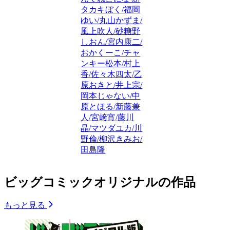
タカキぼく/福岡
ゆい/丸山かずま/
風上吹人/砂糖野
しおん/宮内康二/
おかくーこ/チャ
ンキー松本/村上
香/佐々木四太/乙
原おきと/井上宗/
岡本じゃない/中
原とほる/新藤兼
人/宮﨑宵/藤川
晶/マツダユカ/川
野倫/柳沢きみお/
田島隆
ビッグコミックオリジナルの作品
もっと見る