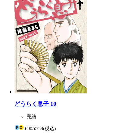
どうらく息子 10
完結
690
/
¥759
(税込)