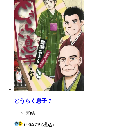
どうらく息子 7
完結
690
/
¥759
(税込)