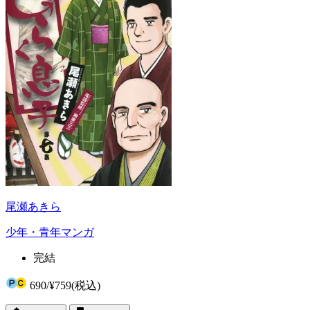
尾瀬あきら
少年・青年マンガ
完結
690
/
¥759
(税込)