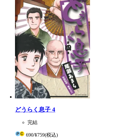
どうらく息子 4
完結
690
/
¥759
(税込)