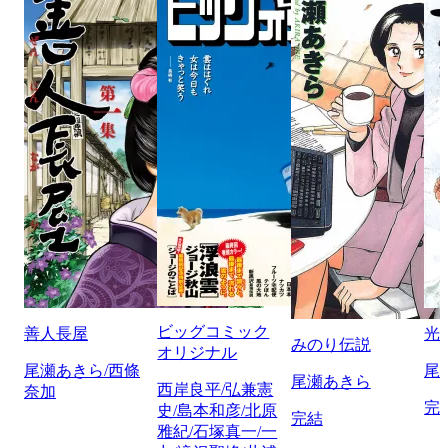
ビッグコミック
善人長屋
光
みのり伝説
オリジナル
尾瀬あきら/西條
尾
尾瀬あきら
西岸良平/弘兼憲
奈加
完
史/島本和彦/北原
完結
雅紀/石塚真一/一