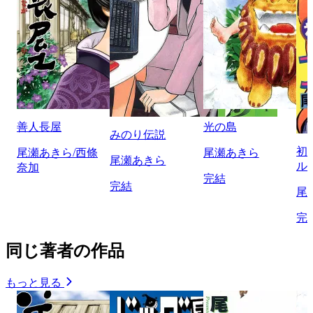
善人長屋
光の島
みのり伝説
初
尾瀬あきら/西條
尾瀬あきら
尾瀬あきら
ル
奈加
完結
完結
尾
完
同じ著者の作品
もっと見る