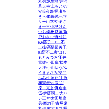
丸/滝沢聖峰/井浦
秀夫/村上もとか/
安倍夜郎/尾瀬あ
きら/能條純一/テ
リー山本/やまさ
き十三/北見けん
いち/業田良家/魚
戸おさむ/野村知
紗/藤子・F・不
二雄/高橋留美子/
細野不二彦/はし
もとみつお/玉井
雪雄/小田扉/松本
大洋/小山ゆう/ゆ
うきまさみ/柴門
ふみ/中原裕/手原
和憲/野村宗弘/
原 克玄/真造圭
伍/伊藤潤二/大ハ
シ正ヤ/太田垣康
男/西炯子/古屋兎
丸/東村アキコ/長