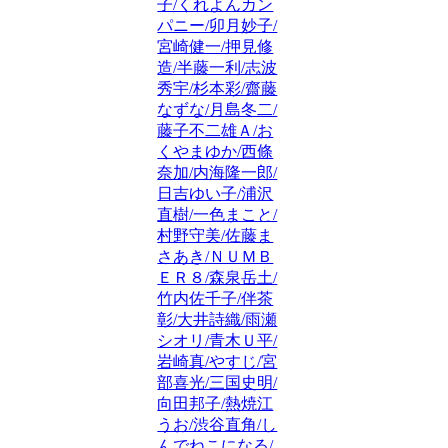
子/くれよんカン
パニー/卯月妙子/
宮崎健一/押見修
造/半藤一利/志波
秀宇/杉本彩/齋藤
なずな/月島冬二/
藤子不二雄Ａ/お
くやまゆか/西條
奈加/内海隆一郎/
日吉ゆい子/浦沢
直樹/一色まこと/
村野守美/佐藤ま
さあき/ＮＵＭＢ
ＥＲ８/森泉岳土/
竹内佐千子/伴茶
彰/大井詩織/雨瀬
シオリ/青木Ｕ平/
岩崎真/やすじ/宮
部喜光/三国史明/
向田邦子/熱焼江
うお/渋谷直角/し
んでねこになる/