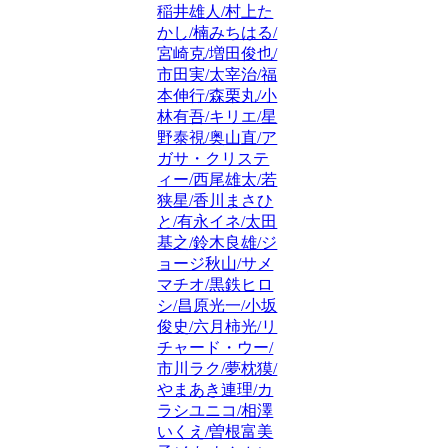
稲井雄人/村上た
かし/楠みちはる/
宮崎克/増田俊也/
市田実/太宰治/福
本伸行/森栗丸/小
林有吾/キリエ/星
野泰視/奥山直/ア
ガサ・クリステ
ィー/西尾雄太/若
狭星/香川まさひ
と/有永イネ/太田
基之/鈴木良雄/ジ
ョージ秋山/サメ
マチオ/黒鉄ヒロ
シ/昌原光一/小坂
俊史/六月柿光/リ
チャード・ウー/
市川ラク/夢枕獏/
やまあき連理/カ
ラシユニコ/相澤
いくえ/曽根富美