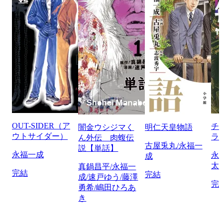
OUT-SIDER（ア
チ
闇金ウシジマく
明仁天皇物語
ウトサイダー）
ラ
ん外伝 肉蝮伝
古屋兎丸/永福一
説【単話】
永福一成
永
成
太
真鍋昌平/永福一
完結
完結
成/速戸ゆう/藤澤
完
勇希/嶋田ひろあ
き