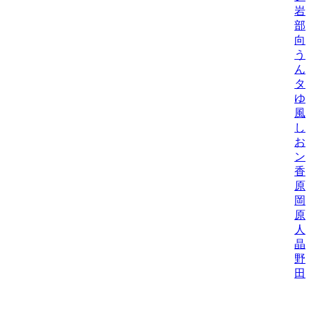
岩
部
向
う
ん
タ
ゆ
風
し
お
ン
香
原
岡
原
人
晶
野
田