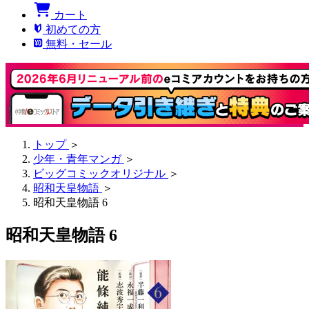
カート
初めての方
無料・セール
トップ
＞
少年・青年マンガ
＞
ビッグコミックオリジナル
＞
昭和天皇物語
＞
昭和天皇物語 6
昭和天皇物語 6