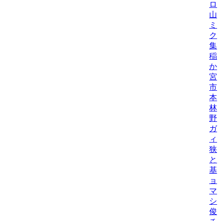
ロ
山
ミ
ク
集
稲
か
宮
市
本
林
野
ガ
ィ
狭
と
基
ョ
マ
シ
俊