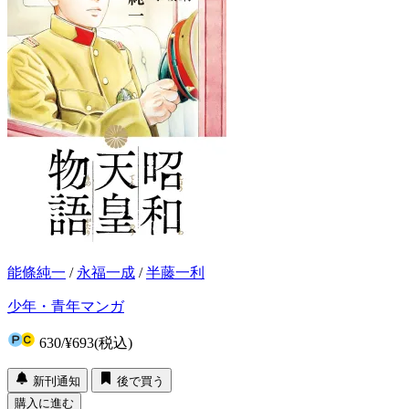
能條純一
/
永福一成
/
半藤一利
少年・青年マンガ
630
/
¥693
(税込)
新刊通知
後で買う
購入に進む