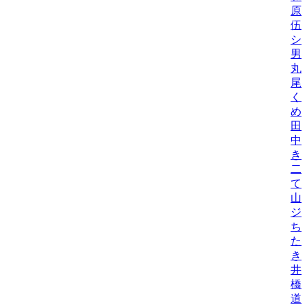
原
伍
シ
男
丸
尾
く
め
田
中
き
二
て
山
ジ
ち
た
き
井
橋
道