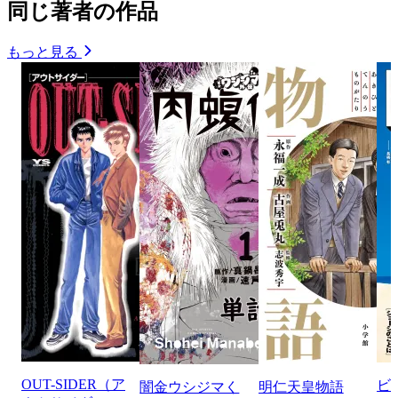
同じ著者の作品
もっと見る
OUT-SIDER（ア
ビ
闇金ウシジマく
明仁天皇物語