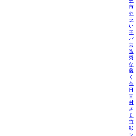
チ
市
や
ラ
い
子
パ
宮
造
秀
な
藤
く
奈
日
直
村
さ
Ｅ
竹
彰
シ