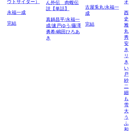
ウトサイダー）
オ
ん外伝 肉蝮伝
古屋兎丸/永福一
説【単話】
永福一成
西
成
史
真鍋昌平/永福一
完結
完結
雅
成/速戸ゆう/藤澤
丸
勇希/嶋田ひろあ
秀
き
安
き
リ
き
い
戸
紗
二
細
も
雪
大
う
ふ
和