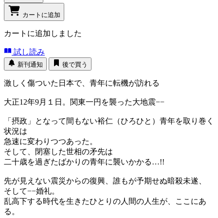
カートに追加
カートに追加しました
試し読み
新刊通知
後で買う
激しく傷ついた日本で、青年に転機が訪れる
大正12年9月１日。関東一円を襲った大地震−−
「摂政」となって間もない裕仁（ひろひと）青年を取り巻く
状況は
急速に変わりつつあった。
そして、閉塞した世相の矛先は
二十歳を過ぎたばかりの青年に襲いかかる…!!
先が見えない震災からの復興、誰もが予期せぬ暗殺未遂、
そして−−婚礼。
乱高下する時代を生きたひとりの人間の人生が、ここにあ
る。