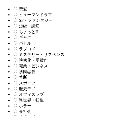
恋愛
ヒューマンドラマ
SF・ファンタジー
短編・読切
ちょっとH
ギャグ
バトル
ラブコメ
ミステリー・サスペンス
映像化・受賞作
職業・ビジネス
学園恋愛
禁断
スポーツ
歴史モノ
オフィスラブ
異世界・転生
ホラー
裏社会