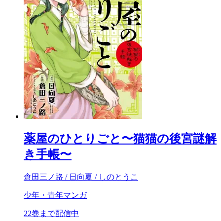
薬屋のひとりごと〜猫猫の後宮謎解
き手帳〜
倉田三ノ路 / 日向夏 / しのとうこ
少年・青年マンガ
22巻まで配信中