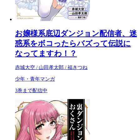
お嬢様系底辺ダンジョン配信者、迷
惑系をボコったらバズって伝説に
なってますわ！？
赤城大空 / 山田孝太郎 / 福きつね
少年・青年マンガ
3巻まで配信中