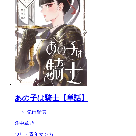
あの子は騎士【単話】
先行配信
窪中章乃
少年・青年マンガ