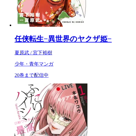
任侠転生−異世界のヤクザ姫−
夏原武 / 宮下裕樹
少年・青年マンガ
20巻まで配信中