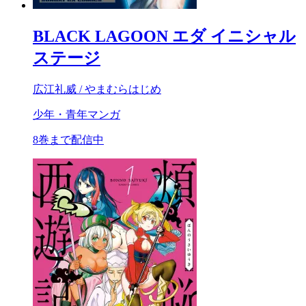
BLACK LAGOON エダ イニシャル
ステージ
広江礼威 / やまむらはじめ
少年・青年マンガ
8巻まで配信中