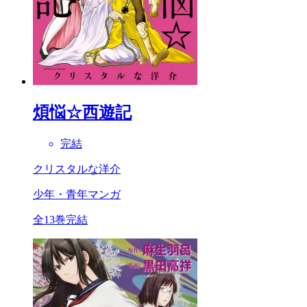
煩悩☆西遊記
完結
クリスタルな洋介
少年・青年マンガ
全13巻完結