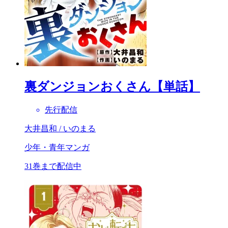
裏ダンジョンおくさん【単話】
先行配信
大井昌和 / いのまる
少年・青年マンガ
31巻まで配信中