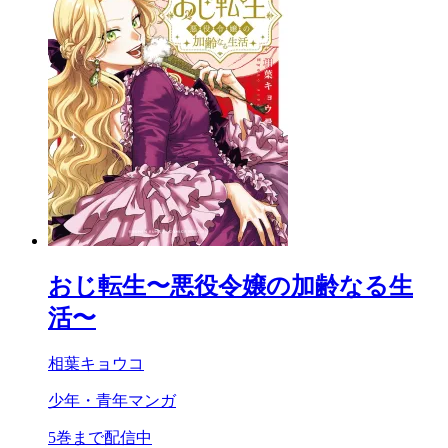
おじ転生〜悪役令嬢の加齢なる生
活〜
相葉キョウコ
少年・青年マンガ
5巻まで配信中