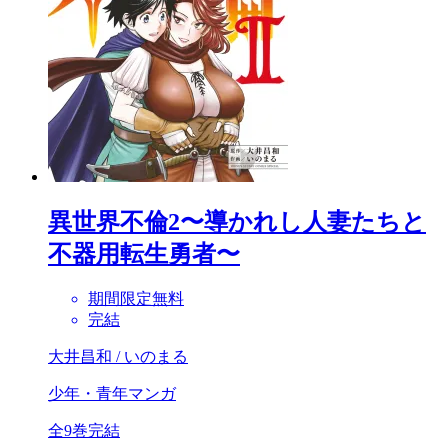
異世界不倫2〜導かれし人妻たちと
不器用転生勇者〜
期間限定無料
完結
大井昌和 / いのまる
少年・青年マンガ
全9巻完結