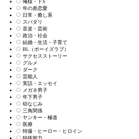
俺様・ドS
年の差恋愛
日常・癒し系
スパダリ
音楽・芸術
政治・社会
結婚・生活・子育て
BL（ボーイズラブ）
サクセスストーリー
グルメ
ダーク
芸能人
実話・エッセイ
メガネ男子
年下男子
幼なじみ
三角関係
ヤンキー・極道
医療
特撮・ヒーロー・ヒロイン
特殊能力