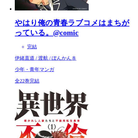
やはり俺の青春ラブコメはまちが
っている。@comic
完結
伊緒直道 / 渡航 / ぽんかん８
少年・青年マンガ
全22巻完結