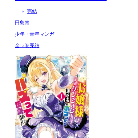
完結
田島青
少年・青年マンガ
全12巻完結