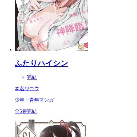
ふたりハイシン
完結
本名ワコウ
少年・青年マンガ
全5巻完結