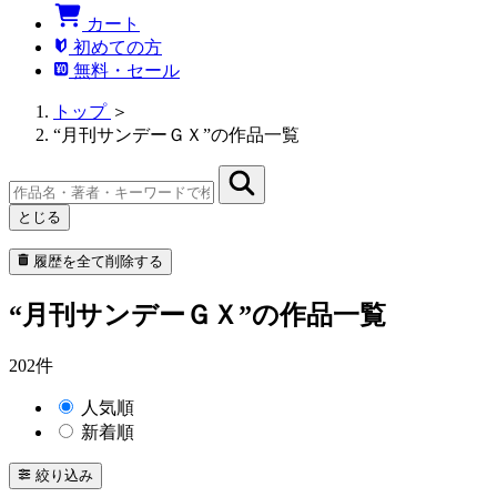
カート
初めての方
無料・セール
トップ
＞
“月刊サンデーＧＸ”の作品一覧
とじる
履歴を全て削除する
“月刊サンデーＧＸ”の作品一覧
202件
人気順
新着順
絞り込み