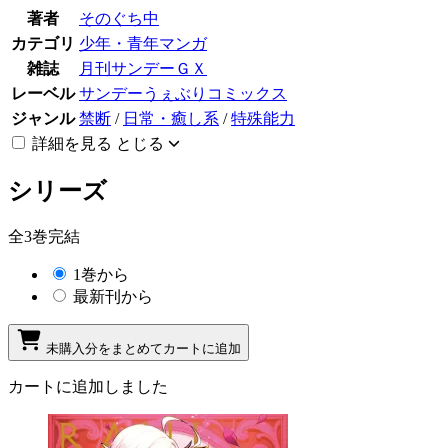
著者
そのぐち中
カテゴリ
少年・青年マンガ
雑誌
月刊サンデーＧＸ
レーベル
サンデーうぇぶりコミックス
ジャンル
禁断
/
日常・癒し系
/
特殊能力
詳細を見る
とじる
シリーズ
全3巻完結
1巻から
最新刊から
未購入分をまとめてカートに追加
カートに追加しました