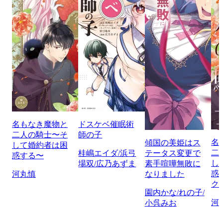
名もなき魔物と
ドスケベ催眠術
二人の騎士〜そ
師の子
名
傾国の美姫はス
して婚約者は困
二
桂嶋エイダ/浜弓
テータス変更で
惑する〜
し
場双/広乃あずま
素手喧嘩無敗に
惑
河丸慎
なりました
ク
園内かな/れの子/
河
小呉みお