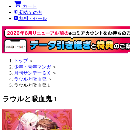
カート
初めての方
無料・セール
トップ
＞
少年・青年マンガ
＞
月刊サンデーＧＸ
＞
ラウルと吸血鬼
＞
ラウルと吸血鬼 1
ラウルと吸血鬼 1