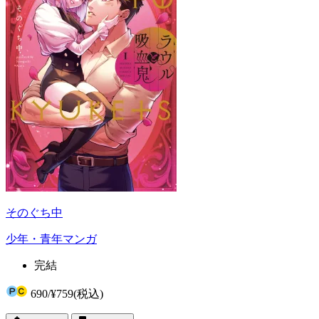
そのぐち中
少年・青年マンガ
完結
690
/
¥759
(税込)