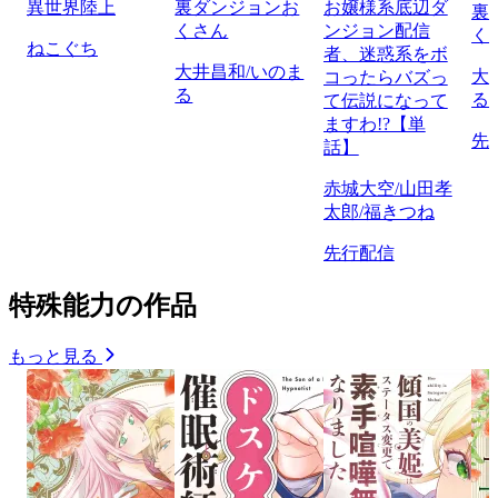
異世界陸上
裏ダンジョンお
お嬢様系底辺ダ
裏
くさん
ンジョン配信
く
ねこぐち
者、迷惑系をボ
大井昌和/いのま
大
コったらバズっ
る
る
て伝説になって
ますわ!?【単
先
話】
赤城大空/山田孝
太郎/福きつね
先行配信
特殊能力の作品
もっと見る