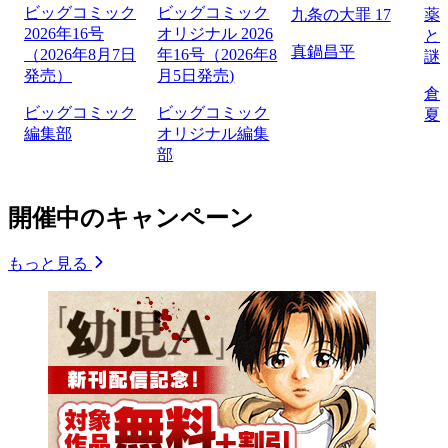
ビッグコミック
ビッグコミック
九条の大罪 17
薬
2026年16号
オリジナル 2026
と
真鍋昌平
（2026年8月7日
年16号（2026年8
謎
発売）
月5日発売)
倉
ビッグコミック
ビッグコミック
夏
編集部
オリジナル編集
部
開催中のキャンペーン
もっと見る