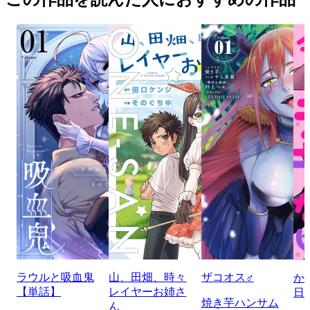
ラウルと吸血鬼
山、田畑、時々
ザコオス♂
か
【単話】
レイヤーお姉さ
日
焼き芋ハンサム
ん