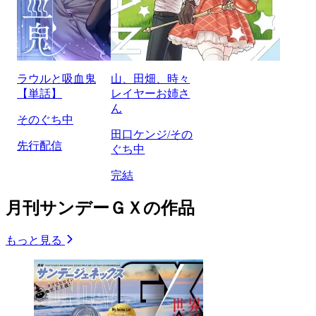
ラウルと吸血鬼
山、田畑、時々
【単話】
レイヤーお姉さ
ん
そのぐち中
田口ケンジ/その
先行配信
ぐち中
完結
月刊サンデーＧＸの作品
もっと見る