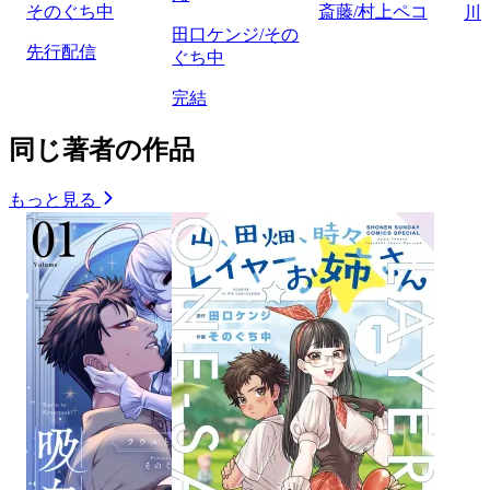
そのぐち中
斎藤/村上ペコ
川
田口ケンジ/その
先行配信
ぐち中
完結
同じ著者の作品
もっと見る