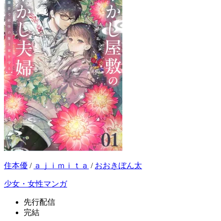
住本優
/
ａｊｉｍｉｔａ
/
おおきぼん太
少女・女性マンガ
先行配信
完結