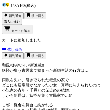
153
/
¥168
(税込)
新刊通知
後で買う
購入に進む
カートに追加
カートに追加しました
試し読み
新刊通知
後で買う
和風×あやかし×新連載!!
妖怪が集う古民家で始まった新婚生活の行方は…
両親を失い、引き取られた叔父の家で
どこにも居場所がなかった少女・真琴に与えられたのは
小説家の青年・千尋との仮染めの結婚。
しかも新居は、妖怪が集う古民家で…!?
古都・鎌倉を舞台に紡がれる