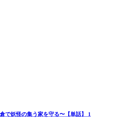
倉で妖怪の集う家を守る〜【単話】 1