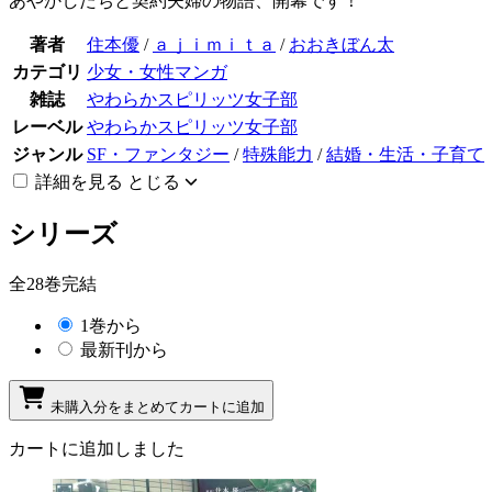
あやかしたちと契約夫婦の物語、開幕です！
著者
住本優
/
ａｊｉｍｉｔａ
/
おおきぼん太
カテゴリ
少女・女性マンガ
雑誌
やわらかスピリッツ女子部
レーベル
やわらかスピリッツ女子部
ジャンル
SF・ファンタジー
/
特殊能力
/
結婚・生活・子育て
詳細を見る
とじる
シリーズ
全28巻完結
1巻から
最新刊から
未購入分をまとめてカートに追加
カートに追加しました