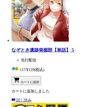
なぞとき遺跡発掘部【単話】 5
先行配信
117
/
¥129
(税込)
カートに追加
カートに追加しました
試し読み