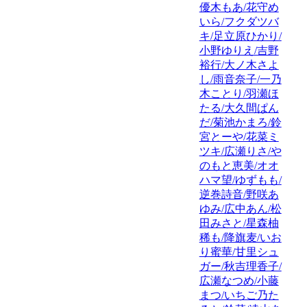
優木もあ/花守め
いら/フクダツバ
キ/足立原ひかり/
小野ゆりえ/吉野
裕行/大ノ木さよ
し/雨音奈子/一乃
木ことり/羽瀬ほ
たる/大久間ぱん
だ/菊池かまろ/鈴
宮とーや/花菜ミ
ツキ/広瀬りさ/や
のもと恵美/オオ
ハマ望/ゆずもも/
逆巻詩音/野咲あ
ゆみ/広中あん/松
田みさと/星森柚
稀も/降旗麦/いお
り蜜華/甘里シュ
ガー/秋吉理香子/
広瀬なつめ/小藤
まつ/いちご乃た