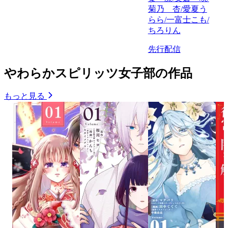
菊乃 杏/愛夏う
らら/一富士こも/
ちろりん
先行配信
やわらかスピリッツ女子部の作品
もっと見る