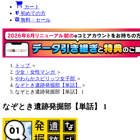
カート
初めての方
無料・セール
トップ
＞
少女・女性マンガ
＞
やわらかスピリッツ女子部
＞
なぞとき遺跡発掘部【単話】
＞
なぞとき遺跡発掘部【単話】 1
なぞとき遺跡発掘部【単話】 1