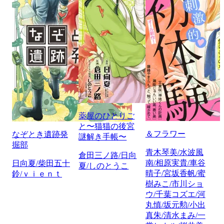
薬屋のひとりご
と〜猫猫の後宮
＆フラワー
なぞとき遺跡発
謎解き手帳〜
掘部
青木琴美/水波風
倉田三ノ路/日向
南/相原実貴/車谷
日向夏/柴田五十
夏/しのとうこ
晴子/宮坂香帆/蜜
鈴/ｖｉｅｎｔ
樹みこ/市川ショ
ウ/千葉コズエ/河
丸慎/坂元勲/小出
真朱/清水まみ/一