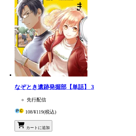
なぞとき遺跡発掘部【単話】 3
先行配信
108
/
¥119
(税込)
カートに追加