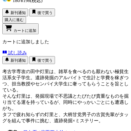
180
/
¥198
(税込)
新刊通知
後で買う
購入に進む
カートに追加
カートに追加しました
試し読み
新刊通知
後で買う
考古学専攻の田中灯里は、雑草を食べるのも厭わない極貧生
活系女子学生。遺跡発掘のアルバイトで生計と学費を稼ぎつ
つ、担当教授やセンパイ大学生に奢ってもらうことを旨とし
ている。
そんな灯里は、発掘現場で不思議とたびたび貴重なものを掘
り当てる運を持っているが、同時にやっかいごとにも遭遇し
がち。
タフで疲れ知らずの灯里と、大柄甘党男子の古賀先輩がタッ
グを組んで事件に挑む、遺跡発掘×ミステリー。