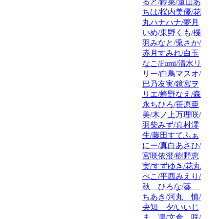
ると/鈴菜/遠山あ
ちは/桜内美優/花
丸ハナハナ/夢月
いめ/東野くも/楪
羽みなと/兎さか/
赤月すみれ/白玉
なこ/Fumi/清水リ
リー/白鳥マスオ/
巴乃友実/鏡宮ヲ
リエ/蜂野なえ/森
永ちひろ/笹原亜
美/木ノ上万理咲/
羽柴みず/真村澪
生/藤田すてふぁ
にー/真白あさひ/
宮咲依澄/樹野恵
実/すずゆき/花丸
ぺこ/平西みえり/
秋 ひろな/葵
ちあき/河丸 慎/
央知 夕/いいじ
ま 凛/文倉 咲/