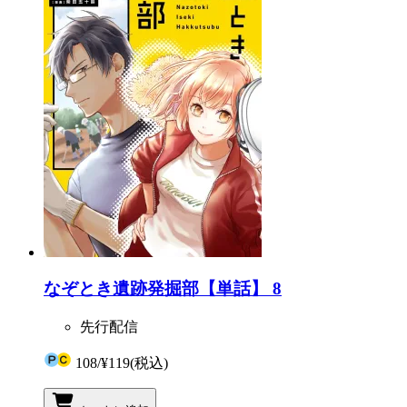
なぞとき遺跡発掘部【単話】 8
先行配信
108
/
¥119
(税込)