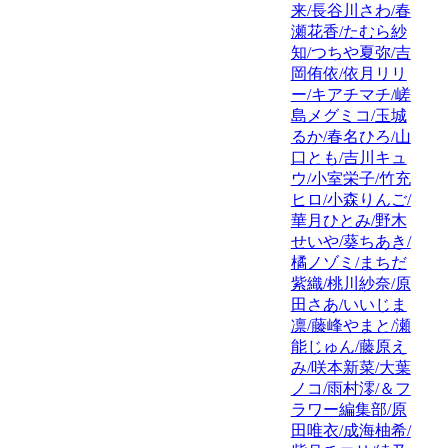
来/長谷川さわ/春
瀬花香/たむら紗
知/つちや夏弥/吉
岡侑依/依月リリ
ー/キアチマチ/嵯
島メグミコ/玉城
るか/春名ひろ/山
口とも/吉川キュ
ウ/小室栄子/竹充
ヒロ/小森りんご/
華月ひとみ/野木
せいや/葵ちあき/
橘ノゾミ/まちだ
紫織/桃川紗奈/原
田さあ/いいじま
凛/藤峰やまと/瀬
能じゅん/藤原え
み/咲本新菜/大葉
ノコ/雨村澪/＆フ
ラワー編集部/原
田唯衣/成海柚希/