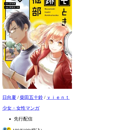
日向夏
/
柴田五十鈴
/
ｖｉｅｎｔ
少女・女性マンガ
先行配信