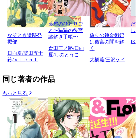
薬屋のひとりご
だ
と〜猫猫の後宮
し
なぞとき遺跡発
偽りの錬金術妃
謎解き手帳〜
IK
掘部
は後宮の闇を解
倉田三ノ路/日向
く
日向夏/柴田五十
夏/しのとうこ
鈴/ｖｉｅｎｔ
大橋薫/三沢ケイ
同じ著者の作品
もっと見る