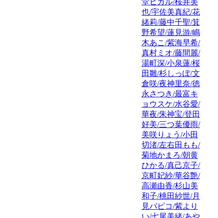
堂ヒカル/桜井美
也/宇佐美真紀/花
緒莉/藤中千聖/箕
野希望/蓮見游/嶋
木あこ/紫海早希/
真村ミオ/藤間麗/
湯町深/小泉蓮/桜
田雛/杉しっぽ/文
倉咲/夜神里奈/徳
永さつき/最富キ
ョウスケ/水谷愛/
華夜/朱神宝/登田
好美/三つ葉優雨/
美咲りょう/小田
切渚/左右田もも/
菊地かまろ/朝黄
ひかる/真己京子/
京町妃紗/華谷艶/
高瀬由香/杉山美
和子/桃田紗世/月
見パピコ/紫より
い/七尾美緒/あや