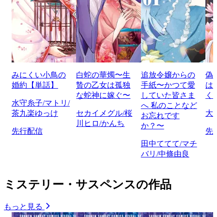
みにくい小鳥の
白蛇の華燭〜生
追放令嬢からの
偽
婚約【単話】
贄の乙女は孤独
手紙〜かつて愛
は
な蛇神に嫁ぐ〜
していた皆さま
く
水守糸子/マトリ/
へ 私のことなど
茶九楽ゆっけ
セカイメグル/桜
大
お忘れです
川ヒロ/かんち
か？〜
先行配信
先
田中ててて/マチ
バリ/中條由良
ミステリー・サスペンスの作品
もっと見る