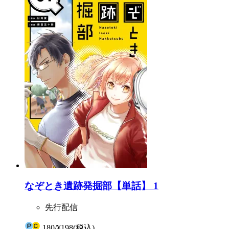
なぞとき遺跡発掘部【単話】 1
先行配信
180
/
¥198
(税込)