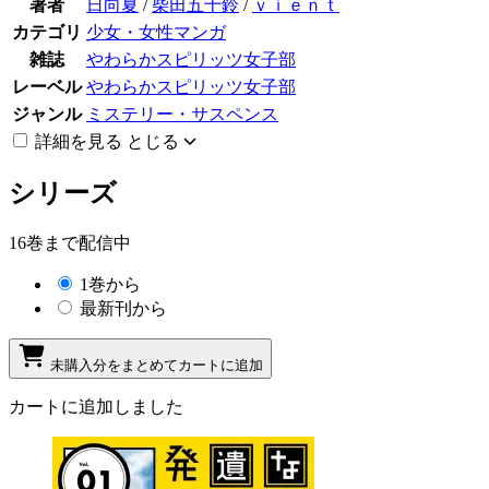
著者
日向夏
/
柴田五十鈴
/
ｖｉｅｎｔ
カテゴリ
少女・女性マンガ
雑誌
やわらかスピリッツ女子部
レーベル
やわらかスピリッツ女子部
ジャンル
ミステリー・サスペンス
詳細を見る
とじる
シリーズ
16巻まで配信中
1巻から
最新刊から
未購入分をまとめてカートに追加
カートに追加しました