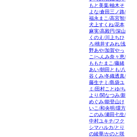
もと美葉/柚木そ
よな/倉田三ノ路/
福永まこ/高宮智/
犬上すくね/花本
麻実/高殿円/深山
くのえ/川上ちひ
ろ/桃井すみれ/浅
野あや/加賀やっ
こ/へんみ奈々恵/
ももたまこ/藤緒
あい/朝田とも/八
谷くみ/冬織透真/
藤生ナミ/島袋ユ
ミ/田村ことゆ/ち
より/関なつみ/新
めぐみ/能登山け
いこ/和央明/環方
このみ/瀬田七生/
中村ユキチ/フク
シマハルカ/とり
の綾華/かのと咲