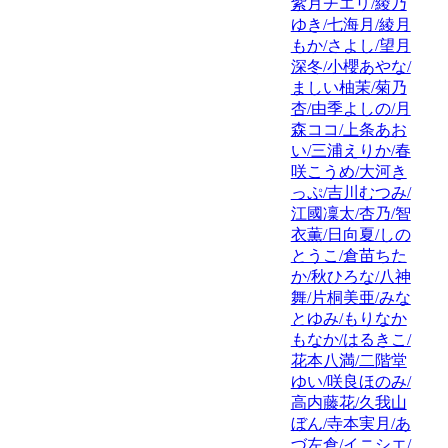
紫月チエリ/綾乃
ゆき/七海月/綾月
もか/さよし/望月
深冬/小櫻あやな/
ましい柚茉/菊乃
杏/由季よしの/月
森ココ/上条あお
い/三浦えりか/春
咲こうめ/大河き
っぷ/吉川むつみ/
江國凜太/杏乃/智
衣薫/日向夏/しの
とうこ/倉苗ちた
か/秋ひろな/八神
舞/片桐美亜/みな
とゆみ/もりなか
もなか/はるきこ/
花本八満/二階堂
ゆい/咲良ほのみ/
高内藤花/久我山
ぼん/寺本実月/あ
づ左倉/イニシエ/