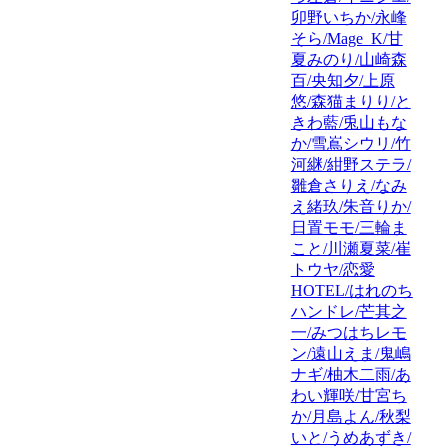
卯野いちか/永峰
そら/Mage_K/甘
夏みのり/山崎森
百/央知夕/上原
悠/森猫まりり/と
きわ藍/兎山もな
か/雪嶌シウリ/竹
河継/紺野ステラ/
雛倉さりえ/なみ
え緒玖/朱音りか/
日置モモ/三輪ま
こと/川瀬夏菜/崔
トウヤ/恋愛
HOTEL/はれのち
ハンドレ/芒其之
一/みつはちレモ
ン/遠山えま/鬼嶋
ナギ/柚木二雨/あ
わい輝咲/甘宮ち
か/月島よん/秋梨
いと/うめあずき/