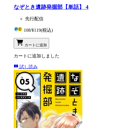
なぞとき遺跡発掘部【単話】 4
先行配信
108
/
¥119
(税込)
カートに追加
カートに追加しました
試し読み