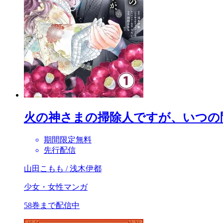
火の神さまの掃除人ですが、いつの
期間限定無料
先行配信
山田こもも / 浅木伊都
少女・女性マンガ
58巻まで配信中