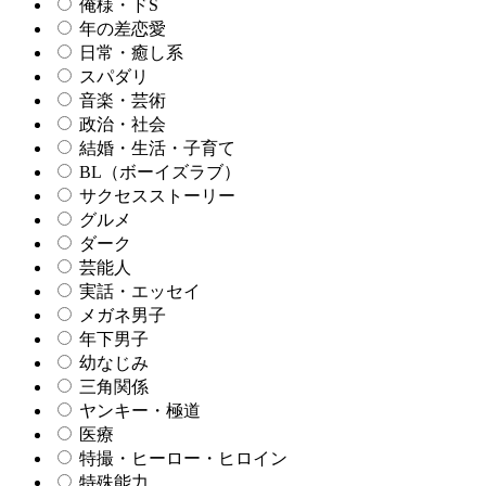
俺様・ドS
年の差恋愛
日常・癒し系
スパダリ
音楽・芸術
政治・社会
結婚・生活・子育て
BL（ボーイズラブ）
サクセスストーリー
グルメ
ダーク
芸能人
実話・エッセイ
メガネ男子
年下男子
幼なじみ
三角関係
ヤンキー・極道
医療
特撮・ヒーロー・ヒロイン
特殊能力