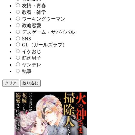
友情・青春
教養・雑学
ワーキングウーマン
政略恋愛
デスゲーム・サバイバル
SNS
GL（ガールズラブ）
イケおじ
筋肉男子
ヤンデレ
執事
クリア
絞り込む