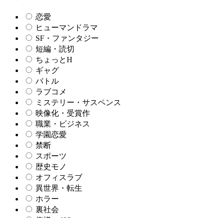
恋愛
ヒューマンドラマ
SF・ファンタジー
短編・読切
ちょっとH
ギャグ
バトル
ラブコメ
ミステリー・サスペンス
映像化・受賞作
職業・ビジネス
学園恋愛
禁断
スポーツ
歴史モノ
オフィスラブ
異世界・転生
ホラー
裏社会