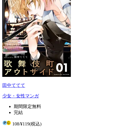
田中ててて
少女・女性マンガ
期間限定無料
完結
108
/
¥119
(税込)