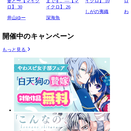
妻と〜【マイク
まです。―【マ
イクロ】 10
ロ】
ロ】 30
イクロ】 26
しがの夷織
わ
井山ゆー
深海魚
開催中のキャンペーン
もっと見る