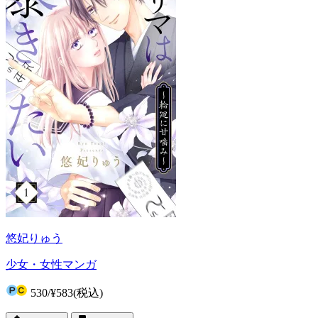
悠妃りゅう
少女・女性マンガ
530
/
¥583
(税込)