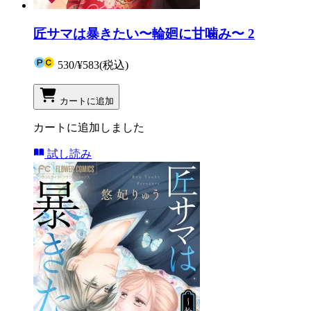
匠サマは暴きたい〜輪廻に甘噛み〜 2
530
/
¥583
(税込)
カートに追加
カートに追加しました
試し読み