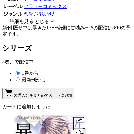
レーベル
フラワーコミックス
ジャンル
恋愛
/
特殊能力
詳細を見る
とじる
新刊
匠サマは暴きたい〜輪廻に甘噛み〜 5の配信は8/10の予
定です。
シリーズ
4巻まで配信中
1巻から
最新刊から
未購入分をまとめてカートに追加
カートに追加しました