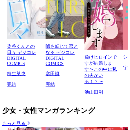
染谷くんとの
嘘も転じて恋と
日々 デジコレ
なる デジコレ
負けヒロインで
シ
DIGITAL
DIGITAL
すが結婚しま
COMICS
COMICS
宇
す〜この中に私
桐生菜央
寒田鰤
の夫がい
る！？〜
完結
完結
池山田剛
少女・女性マンガランキング
もっと見る