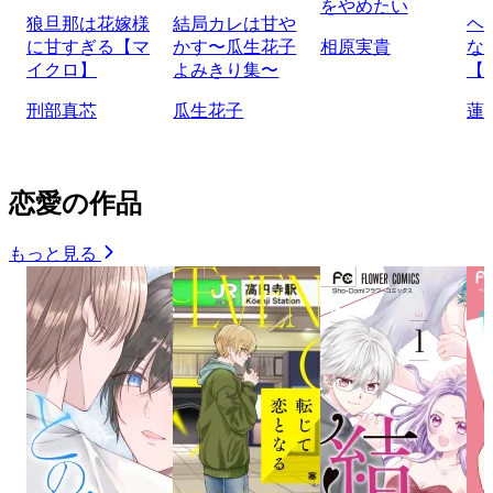
をやめたい
狼旦那は花嫁様
結局カレは甘や
ヘ
に甘すぎる【マ
かす〜瓜生花子
相原実貴
な
イクロ】
よみきり集〜
【
刑部真芯
瓜生花子
蓮
恋愛の作品
もっと見る