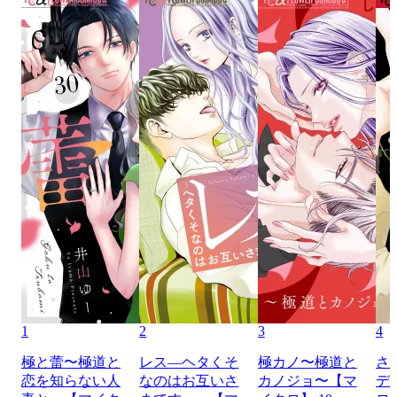
1
2
3
4
極と蕾〜極道と
レス―ヘタくそ
極カノ〜極道と
さ
恋を知らない人
なのはお互いさ
カノジョ〜【マ
デ