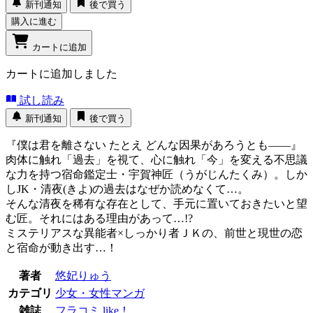
新刊通知
後で買う
購入に進む
カートに追加
カートに追加しました
試し読み
新刊通知
後で買う
『僕は君を離さない たとえ どんな因果があろうとも――』
肉体に触れ「過去」を視て、心に触れ「今」を変える不思議
な力を持つ宿命鑑定士・宇賀神匠（うがじんたくみ）。しか
しJK・清夜(きよ)の過去はなぜか読めなくて…。
そんな清夜を稀有な存在として、手元に置いておきたいと望
む匠。それにはある理由があって…!?
ミステリアスな異能者×しっかり者ＪＫの、前世と現世の恋
と宿命が動き出す…！
著者
悠妃りゅう
カテゴリ
少女・女性マンガ
雑誌
フラコミ like！