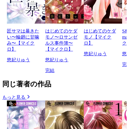
匠サマは暴きた
はじめてのケダ
はじめてのケダ
S&
い〜輪廻に甘噛
モノ〜ロサンゼ
モノ【マイク
ma
み〜【マイク
ルス事件簿〜
ロ】
ク
ロ】
【マイクロ】
悠妃りゅう
悠
悠妃りゅう
悠妃りゅう
完
完結
同じ著者の作品
もっと見る