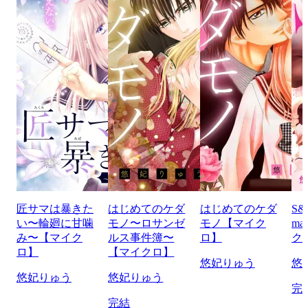
匠サマは暴きた
はじめてのケダ
はじめてのケダ
S&
い〜輪廻に甘噛
モノ〜ロサンゼ
モノ【マイク
ma
み〜【マイク
ルス事件簿〜
ロ】
ク
ロ】
【マイクロ】
悠妃りゅう
悠
悠妃りゅう
悠妃りゅう
完
完結