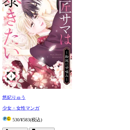
悠妃りゅう
少女・女性マンガ
530
/
¥583
(税込)