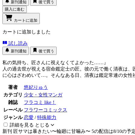
新刊通知
後で買う
購入に進む
カートに追加
カートに追加しました
試し読み
新刊通知
後で買う
私の気持ち、匠さんに視えなくてよかった……』
人の過去世が視える宿命鑑定士の匠。彼の元で働く清夜は、
に心はざわめいて…。そんなある日、清夜は鑑定常連の女性
著者
悠妃りゅう
カテゴリ
少女・女性マンガ
雑誌
フラコミ like！
レーベル
フラワーコミックス
ジャンル
恋愛
/
特殊能力
詳細を見る
とじる
新刊
匠サマは暴きたい〜輪廻に甘噛み〜 5の配信は8/10の予