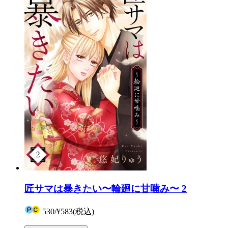
匠サマは暴きたい〜輪廻に甘噛み〜 2
530
/
¥583
(税込)