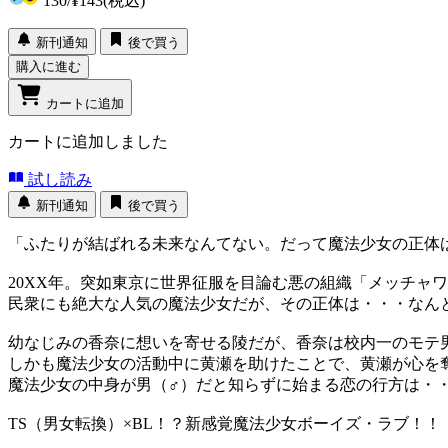
130
/
¥143
(税込)
新刊通知
後で買う
購入に進む
カートに追加
カートに追加しました
試し読み
新刊通知
後で買う
「ふたりが結ばれる未来なんてない。だって魔法少女の正体
20XX年。突如東京に世界征服を目論む悪の組織「メッチャ
民衆にも絶大な人気の魔法少女だが、その正体は・・・なんと
幼なじみの香奈に想いを寄せる陵だが、香奈は校内一のモテ
しかも魔法少女の活動中に黄瀬を助けたことで、黄瀬が心を
魔法少女の中身が男（♂）だと知らずに始まる恋の行方は・
TS（男女転換）×BL！？新感覚魔法少女ボーイズ・ラブ！！