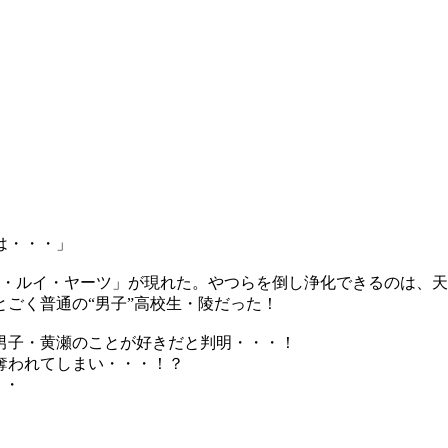
は・・・」
ワ・ルイ・ヤーツ」が現れた。やつらを倒し浄化できるのは、天
ごく普通の“男子”高校生・陵だった！
男子・黄瀬のことが好きだと判明・・・！
奪われてしまい・・・！？
・・