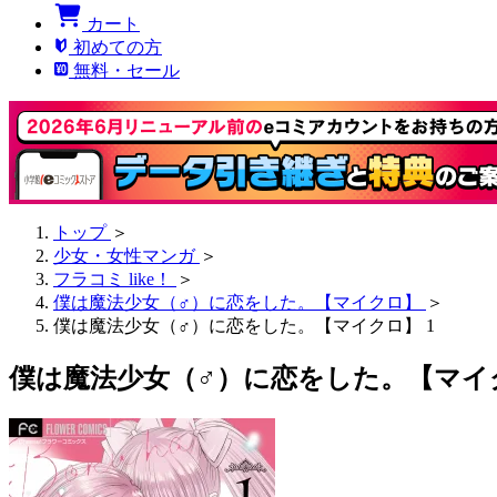
カート
初めての方
無料・セール
トップ
＞
少女・女性マンガ
＞
フラコミ like！
＞
僕は魔法少女（♂）に恋をした。【マイクロ】
＞
僕は魔法少女（♂）に恋をした。【マイクロ】 1
僕は魔法少女（♂）に恋をした。【マイク