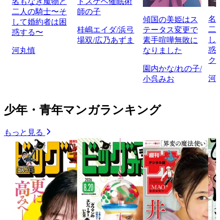
名もなき魔物と
ドスケベ催眠術
二人の騎士〜そ
師の子
名
傾国の美姫はス
して婚約者は困
二
桂嶋エイダ/浜弓
テータス変更で
惑する〜
し
場双/広乃あずま
素手喧嘩無敗に
惑
河丸慎
なりました
ク
園内かな/れの子/
河
小呉みお
少年・青年マンガランキング
もっと見る