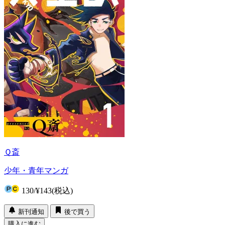
Ｑ斎
少年・青年マンガ
130
/
¥143
(税込)
新刊通知
後で買う
購入に進む