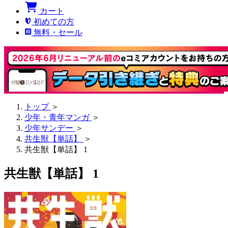
カート
初めての方
無料・セール
トップ
＞
少年・青年マンガ
＞
少年サンデー
＞
共生獣【単話】
＞
共生獣【単話】 1
共生獣【単話】 1