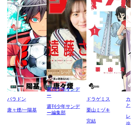
週刊少年サンデ
ー
パラドン
ドラゲミス
カ
と
週刊少年サンデ
唐々煙/一陽基
栗山ミヅキ
ー編集部
レ
完結
ゅ