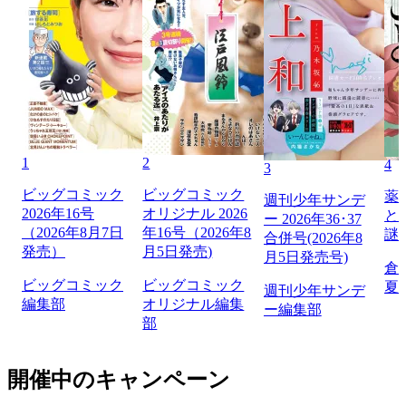
1
2
4
3
ビッグコミック
ビッグコミック
薬
週刊少年サンデ
2026年16号
オリジナル 2026
と
ー 2026年36･37
（2026年8月7日
年16号（2026年8
謎
合併号(2026年8
発売）
月5日発売)
月5日発売号)
倉
ビッグコミック
ビッグコミック
夏
週刊少年サンデ
編集部
オリジナル編集
ー編集部
部
開催中のキャンペーン