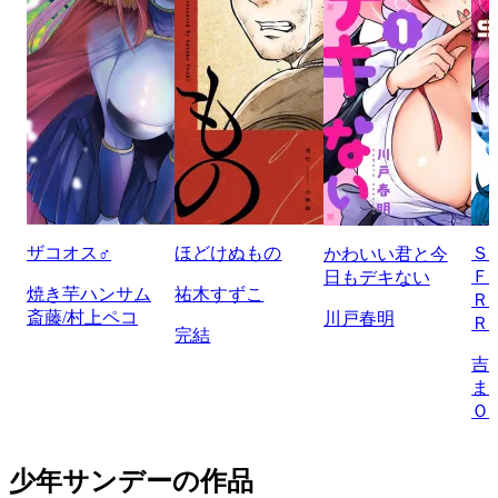
ザコオス♂
ほどけぬもの
Ｓ
かわいい君と今
Ｆ
日もデキない
焼き芋ハンサム
祐木すずこ
Ｒ
斎藤/村上ペコ
川戸春明
Ｒ
完結
吉
ま
Ｏ
少年サンデーの作品