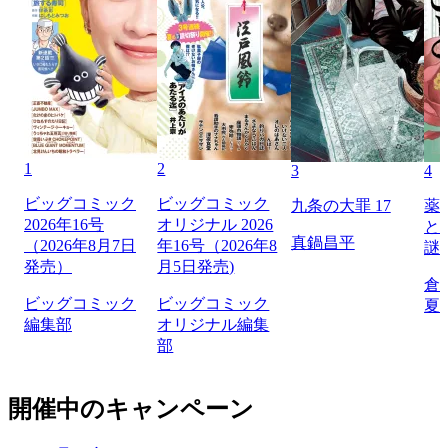
1
2
3
4
ビッグコミック
ビッグコミック
九条の大罪 17
薬
2026年16号
オリジナル 2026
と
真鍋昌平
（2026年8月7日
年16号（2026年8
謎
発売）
月5日発売)
倉
ビッグコミック
ビッグコミック
夏
編集部
オリジナル編集
部
開催中のキャンペーン