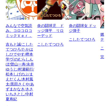
みんなで空気読
炎の闘球児 ド
炎の闘球女 ドッ
み。コロコロコ
ッジ弾平 リロ
ジ弾子
燃
ミックＶｅｒ．
ーデッド
こしたてつひろ
テ
吉もと誠/こした
こしたてつひろ
こ
てつひろ/たかは
しひでやす/樫本
完
学ヴ/のむらしん
ぼ/曽山一寿/永井
ゆうじ/村瀬範行/
松本しげのぶ/ま
えだくん/木村風
太/黒田さくや/あ
ずまかなき/きさ
いちさとし/中村
夏寿紀