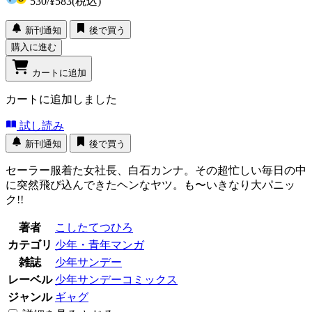
530
/
¥583
(税込)
新刊通知
後で買う
購入に進む
カートに追加
カートに追加しました
試し読み
新刊通知
後で買う
セーラー服着た女社長、白石カンナ。その超忙しい毎日の中
に突然飛び込んできたヘンなヤツ。も〜いきなり大パニッ
ク!!
著者
こしたてつひろ
カテゴリ
少年・青年マンガ
雑誌
少年サンデー
レーベル
少年サンデーコミックス
ジャンル
ギャグ