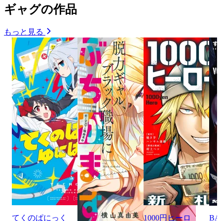
ギャグの作品
もっと見る
てくのぱにっく
1000円ヒーロ
BA