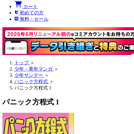
カート
初めての方
無料・セール
トップ
＞
少年・青年マンガ
＞
少年サンデー
＞
パニック方程式
＞
パニック方程式 1
パニック方程式 1