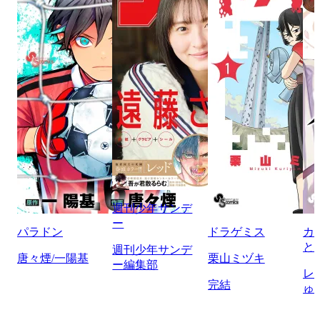
週刊少年サンデ
ー
パラドン
ドラゲミス
カ
と
週刊少年サンデ
唐々煙/一陽基
栗山ミヅキ
ー編集部
レ
完結
ゅ