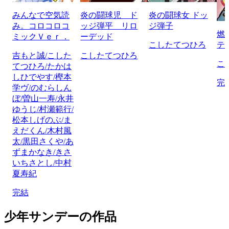
みんなで空気読
炎の闘球児 ド
炎の闘球女 ドッ
み。コロコロコ
ッジ弾平 リロ
ジ弾子
燃
ミックＶｅｒ．
ーデッド
こしたてつひろ
テ
吉もと誠/こした
こしたてつひろ
こ
てつひろ/たかは
しひでやす/樫本
完
学ヴ/のむらしん
ぼ/曽山一寿/永井
ゆうじ/村瀬範行/
松本しげのぶ/ま
えだくん/木村風
太/黒田さくや/あ
ずまかなき/きさ
いちさとし/中村
夏寿紀
完結
少年サンデーの作品