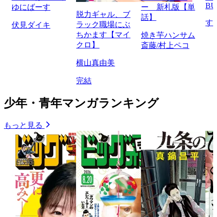
BU
ゆにばーす
ー 新札版【単
脱力ギャル、ブ
話】
す
ラック職場にぶ
伏見ダイキ
ちかます【マイ
焼き芋ハンサム
クロ】
斎藤/村上ペコ
横山真由美
完結
少年・青年マンガランキング
もっと見る