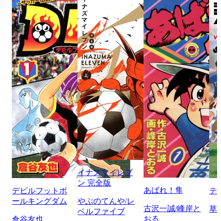
イナズマイレブ
ン 完全版
あばれ！隼
デビルフットボ
テ
ールキングダム
やぶのてんや/レ
古沢一誠/峰岸と
草
ベルファイブ
おる
倉谷友也