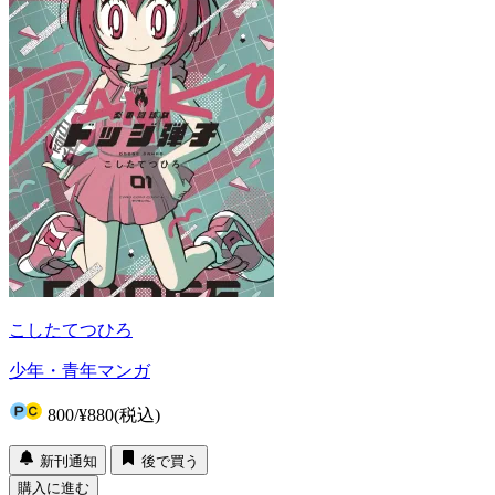
こしたてつひろ
少年・青年マンガ
800
/
¥880
(税込)
新刊通知
後で買う
購入に進む