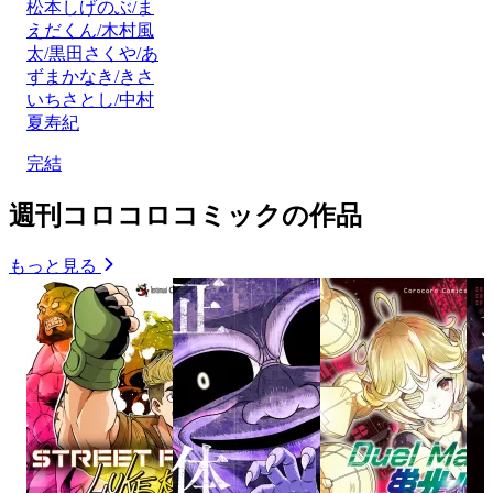
松本しげのぶ/ま
えだくん/木村風
太/黒田さくや/あ
ずまかなき/きさ
いちさとし/中村
夏寿紀
完結
週刊コロコロコミックの作品
もっと見る