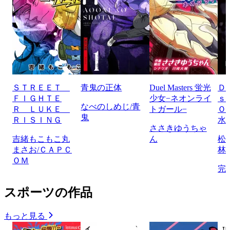
ＳＴＲＥＥＴ
青鬼の正体
Duel Masters 蛍光
Ｄ
ＦＩＧＨＴＥ
少女−ネオンライ
ｓ
なべのしめじ/青
Ｒ ＬＵＫＥ
トガール−
Ｏ
鬼
ＲＩＳＩＮＧ
水
ささきゆうちゃ
吉緒もこもこ丸
ん
松
まさお/ＣＡＰＣ
林
ＯＭ
完
スポーツの作品
もっと見る