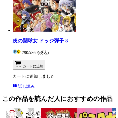
炎の闘球女 ドッジ弾子 8
790
/
¥869
(税込)
カートに追加
カートに追加しました
試し読み
この作品を読んだ人におすすめの作品