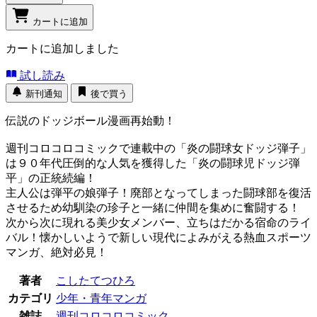
カートに追加
カートに追加しました
試し読み
新刊通知
後で買う
伝説のドッジボール漫画再始動！
週刊コロコロコミックで連載中の「炎の闘球女ドッジ弾子」
は９０年代圧倒的な人気を獲得した「炎の闘球児ドッジ弾
平」の正統続編！
主人公は弾平の娘弾子！廃部となってしまった闘球部を復活
させるため幼馴染の珍子と一緒に仲間を集めに奮闘する！
次から次に現れる美少女メンバー、立ちはだかる宿命のライ
バル！懐かしいようで新しい現代によみがえる熱血スポーツ
マンガ、絶対必見！
著者
こしたてつひろ
カテゴリ
少年・青年マンガ
雑誌
週刊コロコロコミック