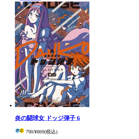
炎の闘球女 ドッジ弾子 6
790
/
¥869
(税込)