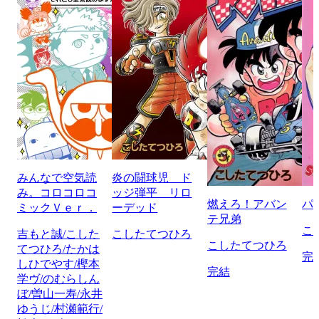
みんなで空気読
炎の闘球児 ド
み。コロコロコ
ッジ弾平 リロ
燃えろ！アバン
パ
ミックＶｅｒ．
ーデッド
テ兄弟
こ
吉もと誠/こした
こしたてつひろ
こしたてつひろ
てつひろ/たかは
完
しひでやす/樫本
完結
学ヴ/のむらしん
ぼ/曽山一寿/永井
ゆうじ/村瀬範行/