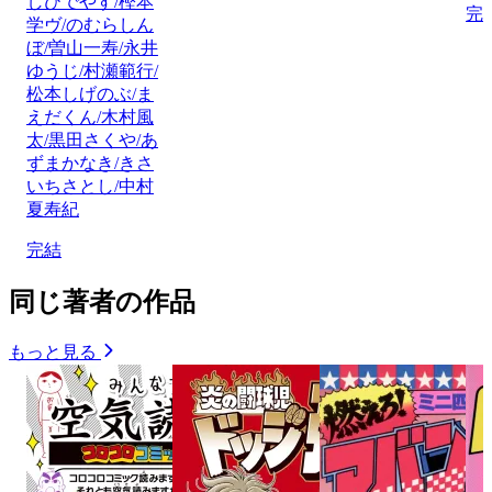
しひでやす/樫本
完
学ヴ/のむらしん
ぼ/曽山一寿/永井
ゆうじ/村瀬範行/
松本しげのぶ/ま
えだくん/木村風
太/黒田さくや/あ
ずまかなき/きさ
いちさとし/中村
夏寿紀
完結
同じ著者の作品
もっと見る