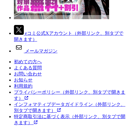
eコミ公式Xアカウント
（外部リンク、別タブで
開きます）
メールマガジン
初めての方へ
よくある質問
お問い合わせ
お知らせ
利用規約
プライバシーポリシー
（外部リンク、別タブで開きま
す）
インフォマティブデータガイドライン
（外部リンク、
別タブで開きます）
特定商取引法に基づく表示
（外部リンク、別タブで開
きます）