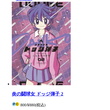
炎の闘球女 ドッジ弾子 2
800
/
¥880
(税込)