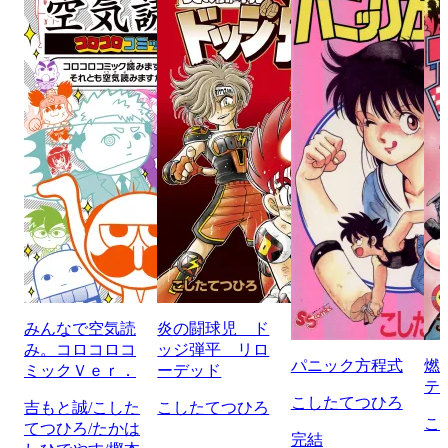
みんなで空気読
炎の闘球児 ド
み。コロコロコ
ッジ弾平 リロ
パニック方程式
燃
ミックＶｅｒ．
ーデッド
テ
こしたてつひろ
吉もと誠/こした
こしたてつひろ
こ
てつひろ/たかは
完結