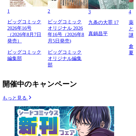
1
2
3
4
ビッグコミック
ビッグコミック
九条の大罪 17
薬
2026年16号
オリジナル 2026
と
真鍋昌平
（2026年8月7日
年16号（2026年8
謎
発売）
月5日発売)
倉
ビッグコミック
ビッグコミック
夏
編集部
オリジナル編集
部
開催中のキャンペーン
もっと見る