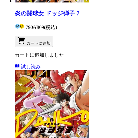
炎の闘球女 ドッジ弾子 7
790
/
¥869
(税込)
カートに追加
カートに追加しました
試し読み