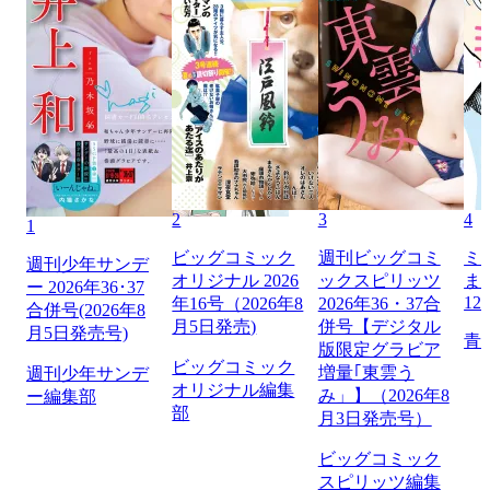
2
3
4
1
ビッグコミック
週刊ビッグコミ
ミ
週刊少年サンデ
オリジナル 2026
ックスピリッツ
ま
ー 2026年36･37
12
年16号（2026年8
2026年36・37合
合併号(2026年8
月5日発売)
併号【デジタル
月5日発売号)
青
版限定グラビア
ビッグコミック
増量｢東雲う
週刊少年サンデ
オリジナル編集
み」】（2026年8
ー編集部
部
月3日発売号）
ビッグコミック
スピリッツ編集