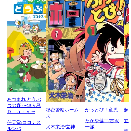
あつまれ どうぶ
つの森 〜無人島
秘密警察ホーム
かっとび！童児
超
Ｄｉａｒｙ〜
ズ
たかや健二/古沢
立
任天堂/ココナス
犬木栄治/立神
一誠
ルンバ