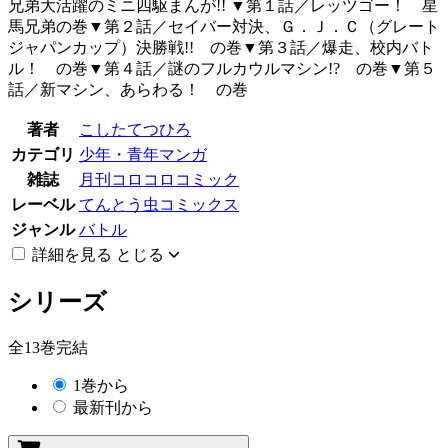
兄弟大活躍のミニ四駆まんが!! ▼第１話／レッツゴー！ 星
馬兄弟の巻▼第２話／セイバー対決、Ｇ．Ｊ．Ｃ（グレート
ジャパンカップ）決勝戦!! の巻▼第３話／爆走、校内バト
ル！ の巻▼第４話／謎のフルカウルマシン!? の巻▼第５
話／新マシン、あらわる！ の巻
著者
こしたてつひろ
カテゴリ
少年・青年マンガ
雑誌
月刊コロコロコミック
レーベル
てんとう虫コミックス
ジャンル
バトル
詳細を見る
とじる
シリーズ
全13巻完結
1巻から
最新刊から