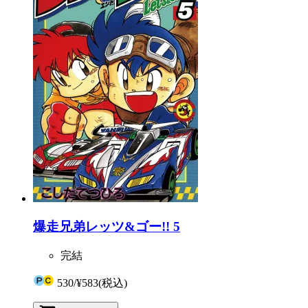
爆走兄弟レッツ&ゴー!! 5
完結
530
/
¥583
(税込)