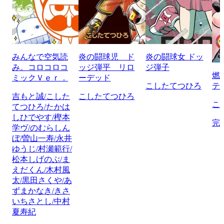
みんなで空気読
炎の闘球児 ド
炎の闘球女 ドッ
み。コロコロコ
ッジ弾平 リロ
ジ弾子
燃
ミックＶｅｒ．
ーデッド
こしたてつひろ
テ
吉もと誠/こした
こしたてつひろ
こ
てつひろ/たかは
しひでやす/樫本
完
学ヴ/のむらしん
ぼ/曽山一寿/永井
ゆうじ/村瀬範行/
松本しげのぶ/ま
えだくん/木村風
太/黒田さくや/あ
ずまかなき/きさ
いちさとし/中村
夏寿紀