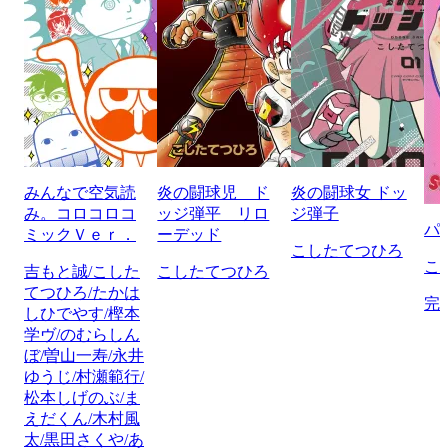
みんなで空気読
炎の闘球児 ド
炎の闘球女 ドッ
み。コロコロコ
ッジ弾平 リロ
ジ弾子
パ
ミックＶｅｒ．
ーデッド
こしたてつひろ
こ
吉もと誠/こした
こしたてつひろ
てつひろ/たかは
完
しひでやす/樫本
学ヴ/のむらしん
ぼ/曽山一寿/永井
ゆうじ/村瀬範行/
松本しげのぶ/ま
えだくん/木村風
太/黒田さくや/あ