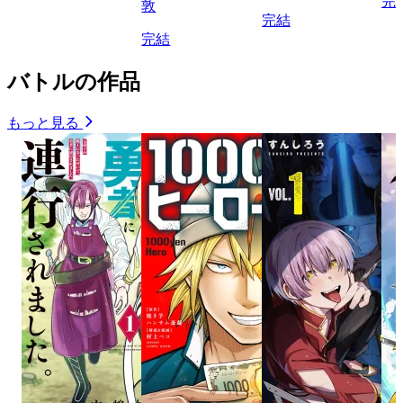
完
敦
完結
完結
バトルの作品
もっと見る