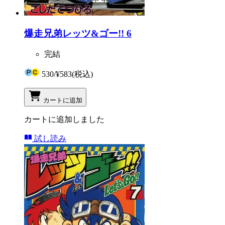
爆走兄弟レッツ&ゴー!! 6
完結
530
/
¥583
(税込)
カートに追加
カートに追加しました
試し読み