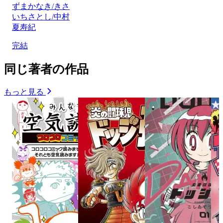
ずまかなき/きさ
いちさとし/中村
夏寿紀
完結
同じ著者の作品
もっと見る