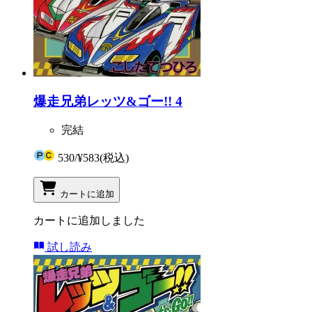
爆走兄弟レッツ&ゴー!! 4
完結
530
/
¥583
(税込)
カートに追加
カートに追加しました
試し読み