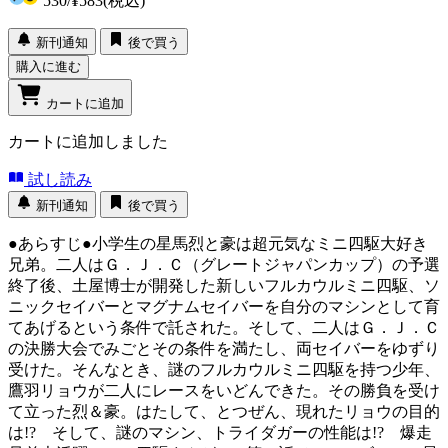
530
/
¥583
(税込)
新刊通知
後で買う
購入に進む
カートに追加
カートに追加しました
試し読み
新刊通知
後で買う
●あらすじ●小学生の星馬烈と豪は超元気なミニ四駆大好き
兄弟。二人はＧ．Ｊ．Ｃ（グレートジャパンカップ）の予選
終了後、土屋博士が開発した新しいフルカウルミニ四駆、ソ
ニックセイバーとマグナムセイバーを自分のマシンとして育
てあげるという条件で託された。そして、二人はＧ．Ｊ．Ｃ
の決勝大会でみごとその条件を満たし、両セイバーをゆずり
受けた。そんなとき、謎のフルカウルミニ四駆を持つ少年、
鷹羽リョウが二人にレースをいどんできた。その勝負を受け
て立った烈＆豪。はたして、とつぜん、現れたリョウの目的
は!? そして、謎のマシン、トライダガーの性能は!? 爆走