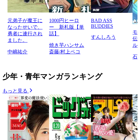
元弟子が魔王に
1000円ヒーロ
BAD ASS
BUDDIES
なったせいで、
ー 新札版【単
モ
勇者に連行され
話】
すんしろう
伝
ました。
焼き芋ハンサム
ル
中嶋祐介
斎藤/村上ペコ
石
少年・青年マンガランキング
もっと見る