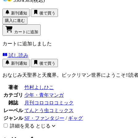
530
/
¥583
(税込)
新刊通知
後で買う
購入に進む
カートに追加
カートに追加しました
試し読み
新刊通知
後で買う
おなじみ天聖界と天魔界。ビックリマン世界にようこそ!!読
著者
竹村よしひこ
カテゴリ
少年・青年マンガ
雑誌
月刊コロコロコミック
レーベル
てんとう虫コミックス
ジャンル
SF・ファンタジー
/
ギャグ
詳細を見る
とじる