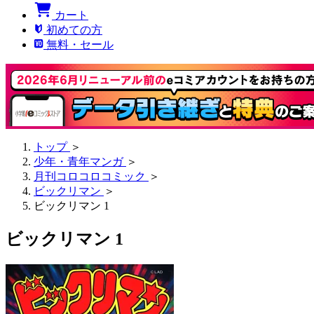
カート
初めての方
無料・セール
トップ
＞
少年・青年マンガ
＞
月刊コロコロコミック
＞
ビックリマン
＞
ビックリマン 1
ビックリマン 1