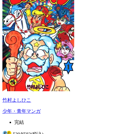
竹村よしひこ
少年・青年マンガ
完結