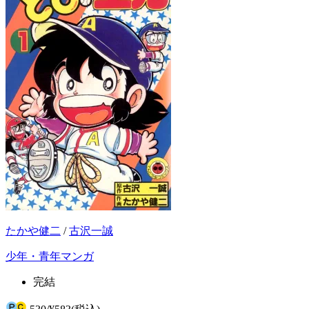
たかや健二
/
古沢一誠
少年・青年マンガ
完結