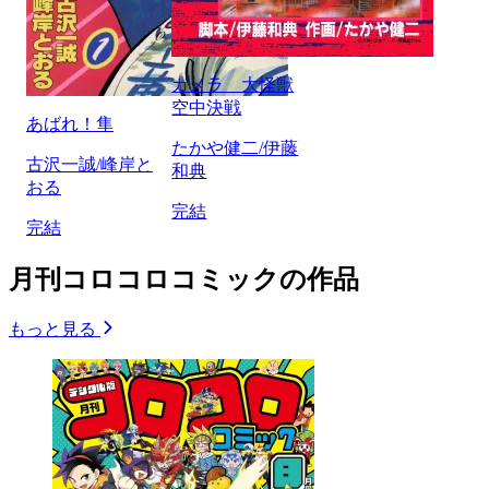
ガメラ 大怪獣
空中決戦
あばれ！隼
たかや健二/伊藤
古沢一誠/峰岸と
和典
おる
完結
完結
月刊コロコロコミックの作品
もっと見る