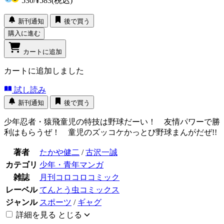
530
/
¥583
(税込)
新刊通知
後で買う
購入に進む
カートに追加
カートに追加しました
試し読み
新刊通知
後で買う
少年忍者・猿飛童児の特技は野球だーい！ 友情パワーで勝
利はもらうぜ！ 童児のズッコケかっとび野球まんがだぜ!!
著者
たかや健二
/
古沢一誠
カテゴリ
少年・青年マンガ
雑誌
月刊コロコロコミック
レーベル
てんとう虫コミックス
ジャンル
スポーツ
/
ギャグ
詳細を見る
とじる