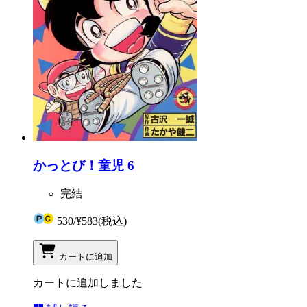
かっとび！童児 6
完結
530
/
¥583
(税込)
カートに追加
カートに追加しました