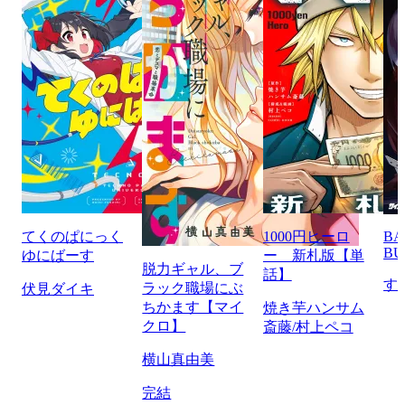
てくのぱにっく
1000円ヒーロ
BA
BU
ゆにばーす
ー 新札版【単
脱力ギャル、ブ
話】
す
ラック職場にぶ
伏見ダイキ
ちかます【マイ
焼き芋ハンサム
クロ】
斎藤/村上ペコ
横山真由美
完結