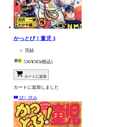
かっとび！童児 3
完結
530
/
¥583
(税込)
カートに追加
カートに追加しました
試し読み