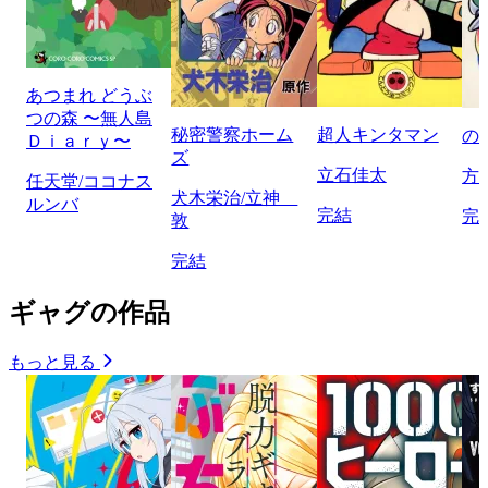
あつまれ どうぶ
つの森 〜無人島
秘密警察ホーム
超人キンタマン
の
Ｄｉａｒｙ〜
ズ
立石佳太
方
任天堂/ココナス
犬木栄治/立神
ルンバ
完結
完
敦
完結
ギャグの作品
もっと見る