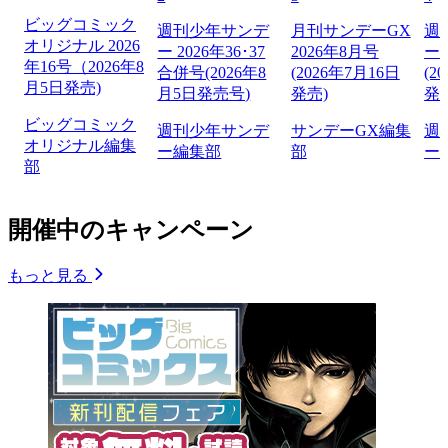
ビッグコミック
週刊少年サンデ
月刊サンデーGX
週
オリジナル 2026
ー 2026年36･37
2026年8月号
ー 
年16号（2026年8
合併号(2026年8
(2026年7月16日
(2
月5日発売)
月5日発売号)
発売)
発
ビッグコミック
週刊少年サンデ
サンデーGX編集
週
オリジナル編集
ー編集部
部
ー
部
開催中のキャンペーン
もっと見る