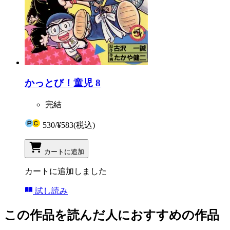
かっとび！童児 8
完結
530
/
¥583
(税込)
カートに追加
カートに追加しました
試し読み
この作品を読んだ人におすすめの作品