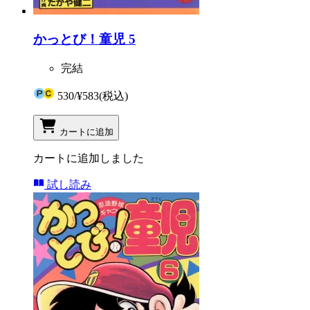
かっとび！童児 5
完結
530
/
¥583
(税込)
カートに追加
カートに追加しました
試し読み