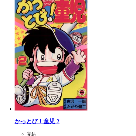
かっとび！童児 2
完結