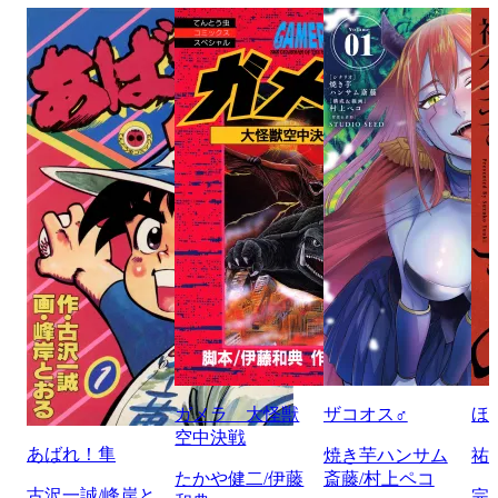
ガメラ 大怪獣
ザコオス♂
ほ
空中決戦
あばれ！隼
焼き芋ハンサム
祐
たかや健二/伊藤
斎藤/村上ペコ
古沢一誠/峰岸と
完