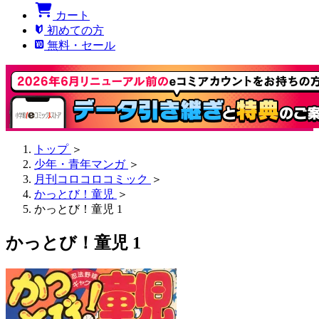
カート
初めての方
無料・セール
トップ
＞
少年・青年マンガ
＞
月刊コロコロコミック
＞
かっとび！童児
＞
かっとび！童児 1
かっとび！童児 1