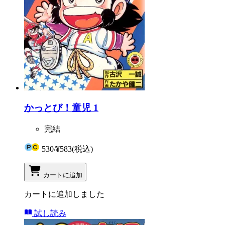
かっとび！童児 1
完結
530
/
¥583
(税込)
カートに追加
カートに追加しました
試し読み