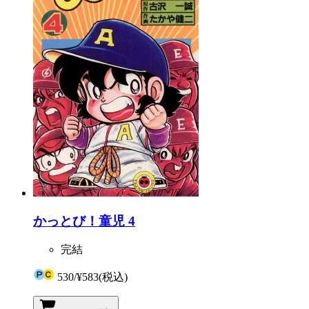
かっとび！童児 4
完結
530
/
¥583
(税込)