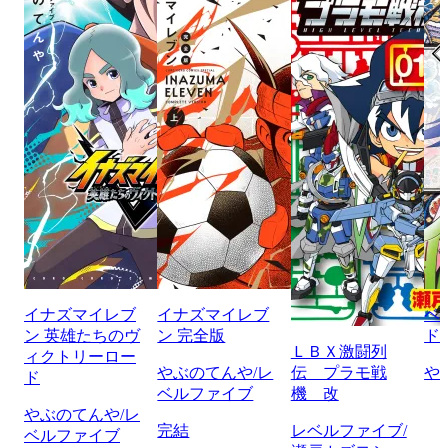
イナズマイレブ
イナズマイレブ
ベ
ン 英雄たちのヴ
ン 完全版
ド
ＬＢＸ激闘列
ィクトリーロー
やぶのてんや/レ
伝 プラモ戦
や
ド
ベルファイブ
機 改
やぶのてんや/レ
完結
レベルファイブ/
ベルファイブ