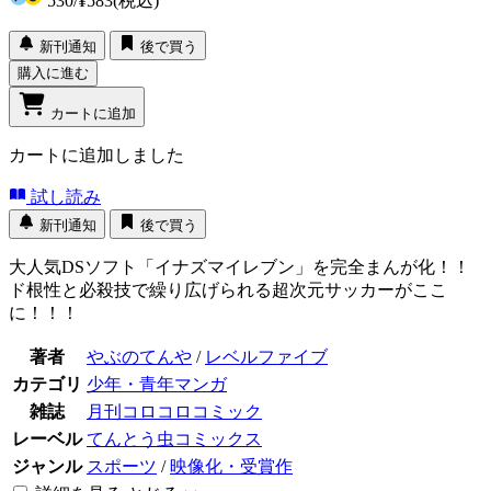
530
/
¥583
(税込)
新刊通知
後で買う
購入に進む
カートに追加
カートに追加しました
試し読み
新刊通知
後で買う
大人気DSソフト「イナズマイレブン」を完全まんが化！！
ド根性と必殺技で繰り広げられる超次元サッカーがここ
に！！！
著者
やぶのてんや
/
レベルファイブ
カテゴリ
少年・青年マンガ
雑誌
月刊コロコロコミック
レーベル
てんとう虫コミックス
ジャンル
スポーツ
/
映像化・受賞作