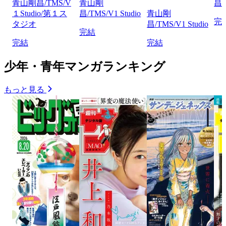
青山剛昌/TMS/V
青山剛
昌/
１Studio/第１ス
昌/TMS/V1 Studio
青山剛
完
タジオ
昌/TMS/V1 Studio
完結
完結
完結
少年・青年マンガランキング
もっと見る