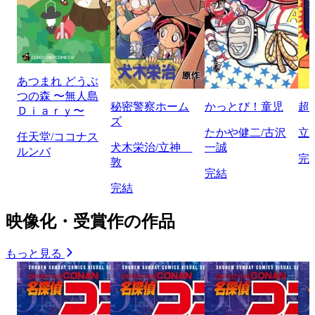
あつまれ どうぶ
つの森 〜無人島
秘密警察ホーム
かっとび！童児
超
Ｄｉａｒｙ〜
ズ
たかや健二/古沢
立
任天堂/ココナス
犬木栄治/立神
一誠
ルンバ
完
敦
完結
完結
映像化・受賞作の作品
もっと見る