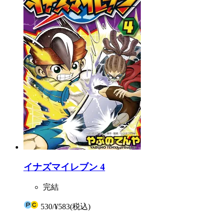
イナズマイレブン 4
完結
530
/
¥583
(税込)