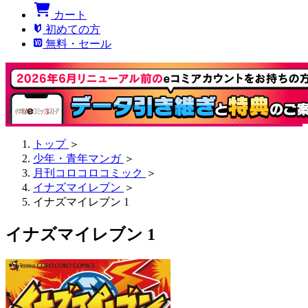
カート
初めての方
無料・セール
トップ
＞
少年・青年マンガ
＞
月刊コロコロコミック
＞
イナズマイレブン
＞
イナズマイレブン 1
イナズマイレブン 1