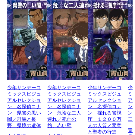
少年サンデーコ
少年サンデーコ
少年サンデーコ
少
ミックスビジュ
ミックスビジュ
ミックスビジュ
ミ
アルセレクショ
アルセレクショ
アルセレクショ
ア
ン 名探偵コナ
ン 名探偵コナ
ン 名探偵コナ
ン
ン 県警の黒い
ン 危険な二人
ン 揺れる警視
ン
闇／群馬と長
連れ／死亡の
庁 １２００万
二
野 県境の遺体
館、赤い壁
人の人質／悪意
青
と聖者の行進