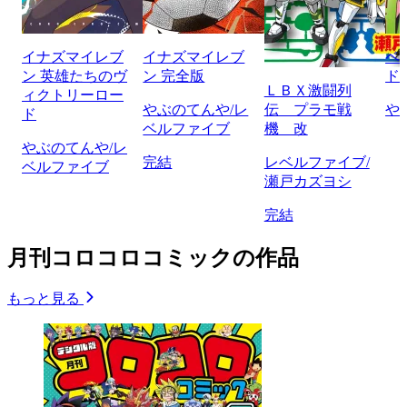
イナズマイレブ
イナズマイレブ
ベ
ン 英雄たちのヴ
ン 完全版
ド
ＬＢＸ激闘列
ィクトリーロー
やぶのてんや/レ
伝 プラモ戦
や
ド
ベルファイブ
機 改
やぶのてんや/レ
完結
レベルファイブ/
ベルファイブ
瀬戸カズヨシ
完結
月刊コロコロコミックの作品
もっと見る