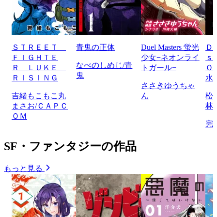
ＳＴＲＥＥＴ
青鬼の正体
Duel Masters 蛍光
Ｄ
ＦＩＧＨＴＥ
少女−ネオンライ
ｓ
なべのしめじ/青
Ｒ ＬＵＫＥ
トガール−
Ｏ
鬼
ＲＩＳＩＮＧ
水
ささきゆうちゃ
吉緒もこもこ丸
ん
松
まさお/ＣＡＰＣ
林
ＯＭ
完
SF・ファンタジーの作品
もっと見る