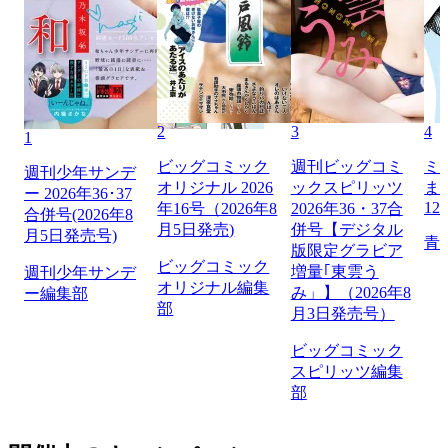
2
3
4
1
ビッグコミック
週刊ビッグコミ
ミ
週刊少年サンデ
オリジナル 2026
ックスピリッツ
ま
ー 2026年36･37
12
年16号（2026年8
2026年36・37合
合併号(2026年8
月5日発売)
併号【デジタル
月5日発売号)
青
版限定グラビア
ビッグコミック
増量｢東雲う
週刊少年サンデ
オリジナル編集
み」】（2026年8
ー編集部
部
月3日発売号）
ビッグコミック
スピリッツ編集
部