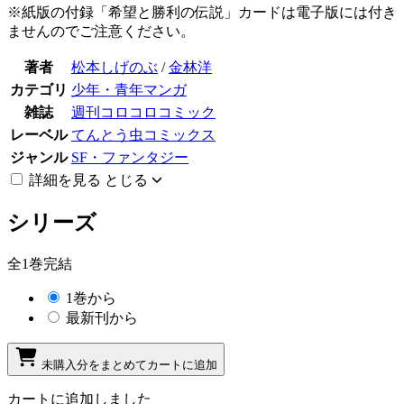
※紙版の付録「希望と勝利の伝説」カードは電子版には付き
ませんのでご注意ください。
著者
松本しげのぶ
/
金林洋
カテゴリ
少年・青年マンガ
雑誌
週刊コロコロコミック
レーベル
てんとう虫コミックス
ジャンル
SF・ファンタジー
詳細を見る
とじる
シリーズ
全1巻完結
1巻から
最新刊から
未購入分をまとめてカートに追加
カートに追加しました