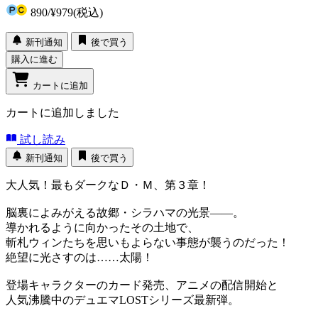
890
/
¥979
(税込)
新刊通知
後で買う
購入に進む
カートに追加
カートに追加しました
試し読み
新刊通知
後で買う
大人気！最もダークなＤ・Ｍ、第３章！
脳裏によみがえる故郷・シラハマの光景――。
導かれるように向かったその土地で、
斬札ウィンたちを思いもよらない事態が襲うのだった！
絶望に光さすのは……太陽！
登場キャラクターのカード発売、アニメの配信開始と
人気沸騰中のデュエマLOSTシリーズ最新弾。