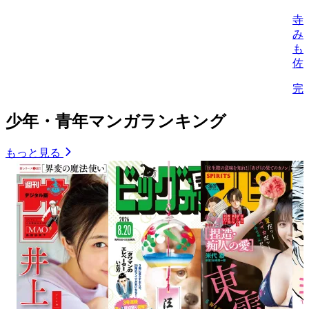
寺
み
も
佐
完
少年・青年マンガランキング
もっと見る