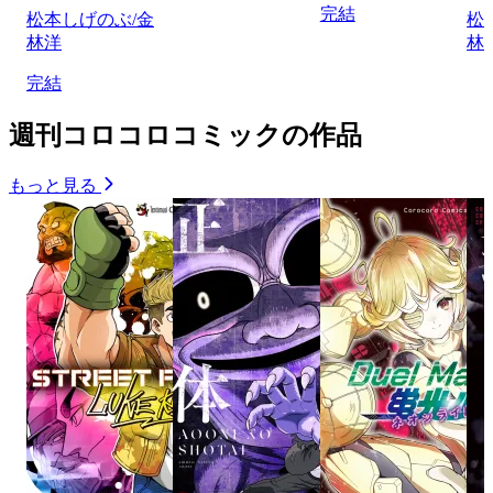
完結
松本しげのぶ/金
松
林洋
林
完結
週刊コロコロコミックの作品
もっと見る