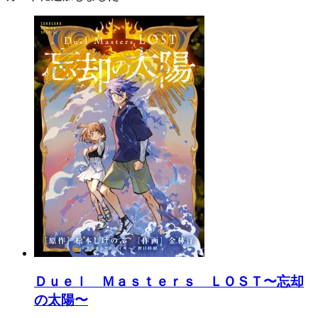
Ｄｕｅｌ Ｍａｓｔｅｒｓ ＬＯＳＴ〜忘却
の太陽〜