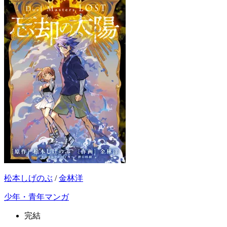
松本しげのぶ
/
金林洋
少年・青年マンガ
完結