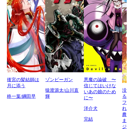
後宮の髪結師は
ゾンビーガン
悪魔の論破 〜
月に添う
信じてはいけな
猿渡源太/山川直
没
いあの娘のため
柊一葉/綱田早
輝
る
に〜
フ
洋介犬
れ
農
完結
ま
ジ