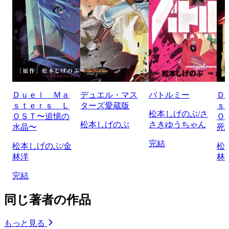
Ｄｕｅｌ Ｍａ
デュエル・マス
バトルミー
Ｄ
ｓｔｅｒｓ Ｌ
ターズ愛蔵版
ｓ
松本しげのぶ/さ
ＯＳＴ〜追憶の
Ｏ
松本しげのぶ
さきゆうちゃん
水晶〜
死
完結
松本しげのぶ/金
松
林洋
林
完結
同じ著者の作品
もっと見る