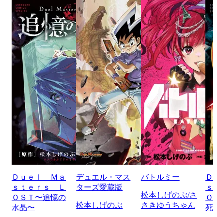
Ｄｕｅｌ Ｍａ
デュエル・マス
バトルミー
Ｄ
ｓｔｅｒｓ Ｌ
ターズ愛蔵版
ｓ
松本しげのぶ/さ
ＯＳＴ〜追憶の
Ｏ
松本しげのぶ
さきゆうちゃん
水晶〜
死