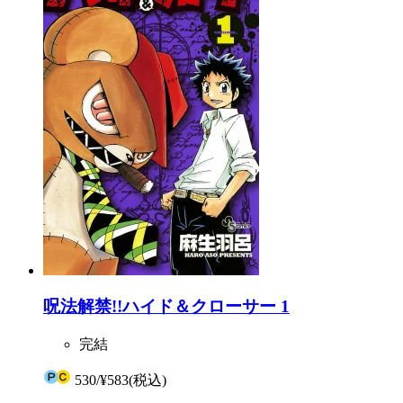
呪法解禁!!ハイド＆クローサー 1
完結
530
/
¥583
(税込)