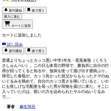
530
/
¥583
(税込)
新刊通知
後で買う
購入に進む
カートに追加
カートに追加しました
試し読み
新刊通知
後で買う
普通よりちょっとカッコ悪い中学1年生・黒兎春瓶（くろう
さしゅんぺい）。この日も体育の野球で、勝負所に自分の打
席が回ってくると知るや、仮病を使って逃げ出す臆病ぶり。
帰宅した春瓶が、カッコ良かった祖父からもらったクマのぬ
いぐるみを眺めて、自分のカッコ悪さを嘆いていると、いか
にも怪しげな宅配便を装った男が荷物を届けに来た。そこに
入っていたのは、呪いの力を込められたサルのぬいぐるみ
で…
著者
麻生羽呂