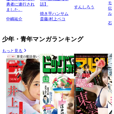
モ
勇者に連行され
話】
すんしろう
伝
ました。
焼き芋ハンサム
ル
中嶋祐介
斎藤/村上ペコ
石
少年・青年マンガランキング
もっと見る