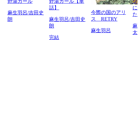
野湯ガール
野湯ガール【単
ゾ
話】
に
今際の国のアリ
麻生羽呂/吉田史
た
ス RETRY
朗
麻生羽呂/吉田史
朗
麻
麻生羽呂
太
完結