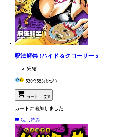
呪法解禁!!ハイド＆クローサー 5
完結
530
/
¥583
(税込)
カートに追加
カートに追加しました
試し読み