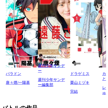
週刊少年サンデ
ー
パラドン
ドラゲミス
カ
と
週刊少年サンデ
唐々煙/一陽基
栗山ミヅキ
ー編集部
レ
完結
ゅ
バトルの作品