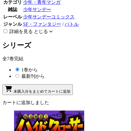
カテゴリ
少年・青年マンガ
雑誌
少年サンデー
レーベル
少年サンデーコミックス
ジャンル
SF・ファンタジー
/
バトル
詳細を見る
とじる
シリーズ
全7巻完結
1巻から
最新刊から
未購入分をまとめてカートに追加
カートに追加しました