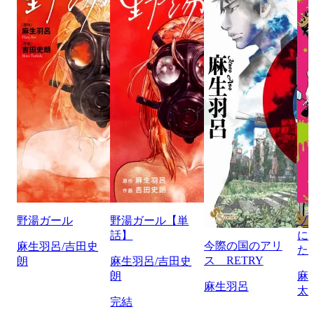
野湯ガール
野湯ガール【単
ゾ
話】
に
今際の国のアリ
麻生羽呂/吉田史
た
ス RETRY
朗
麻生羽呂/吉田史
朗
麻
麻生羽呂
太
完結