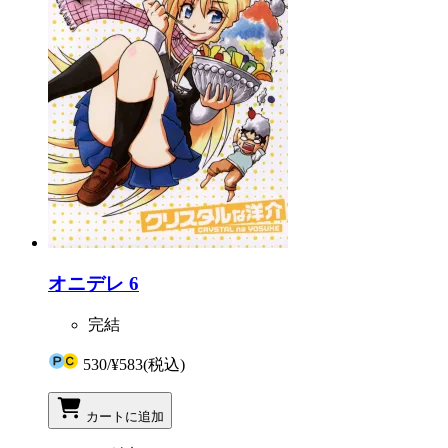
オニデレ 6
完結
530
/
¥583
(税込)
カートに追加