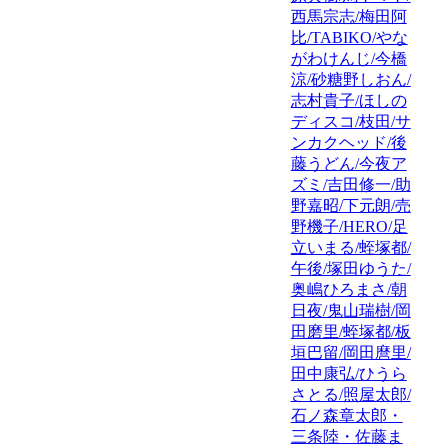
西馬宗志/梅田阿
比/TABIKO/やな
がわけんじ/今橋
涼/砂糖野しおん/
志村貴子/ほしの
ディスコ/枝田/サ
ンカクヘッド/後
藤うどん/今夜ア
ズミ/吉田修一/助
野嘉昭/下元朗/売
野機子/HERO/足
立いまる/蛭塚都/
午後/塚田ゆうた/
奥嶋ひろまさ/朝
日夜/鬼山瑞樹/岡
田磨里/蛭塚都/板
垣巴留/岡田麿里/
田中康弘/ひうら
さとる/照屋太郎/
石ノ森章太郎・
三条陸・佐藤ま