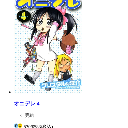
オニデレ 4
完結
530
/
¥583
(税込)