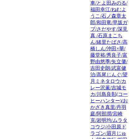
車/とよ田みのる/
福田幸江/ねむよ
うこ/石ノ森章太
郎/和田竜/早坂ガ
ブ/さだやす/深見
真 /石原まこち
ん/緒里たばさ/高
橋しん/沖田×華/
藤堂裕/秀良子/富
野由悠季/矢立肇/
吉田史朗/武富健
治/高尾じんぐ/望
月ミネタロウ/カ
レー沢薫/吉城モ
カ/川島良彰(コー
ヒーハンター)/お
かざき真里/丹羽
庭/阿部潤/宮崎
克/岩明均/ムラタ
コウジ/小田原ド
ラゴン/眉月じゅ