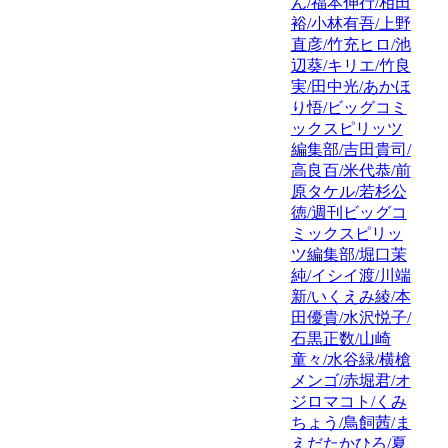
ん/福本伸行/相田
裕/小林有吾/上野
直彦/竹充ヒロ/池
辺葵/キリエ/竹良
実/田中光/あかほ
り悟/ビッグコミ
ックスピリッツ
編集部/吉田貴司/
高良百/米代恭/前
原タケル/若杉公
徳/週刊ビッグコ
ミックスピリッ
ツ編集部/堀口茉
純/イシイ渡/川端
新/いくえみ綾/本
田優貴/水沢悦子/
石黒正数/山崎
童々/水谷緑/横槍
メンゴ/赤堀君/オ
ジロマコト/くみ
ちょう/鳥飼茜/ま
えだたかひろ/夏