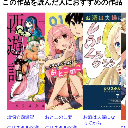
この作品を読んだ人におすすめの作品
煩悩☆西遊記
おとこのこ妻
お酒は夫婦にな
ってから
ひ
クリスタルな洋
クリスタルな洋