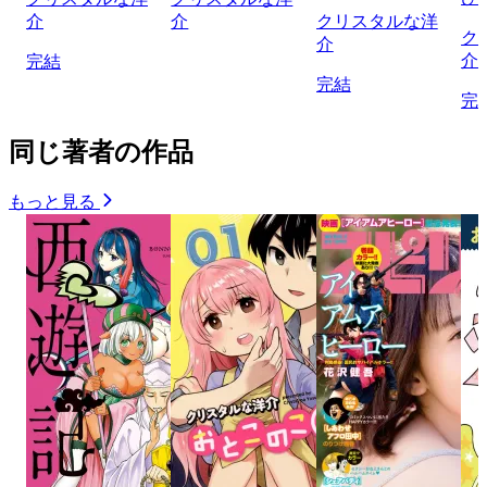
介
介
クリスタルな洋
ク
介
介
完結
完結
完
同じ著者の作品
もっと見る