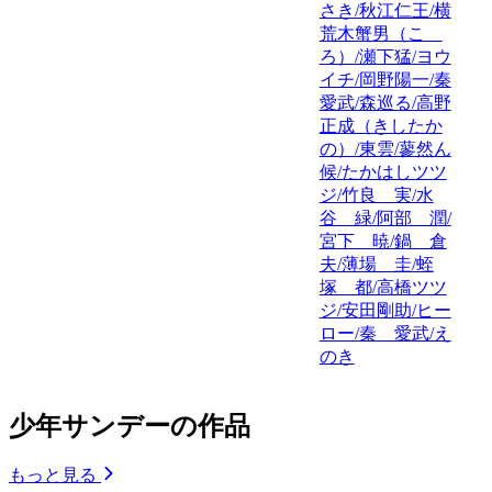
さき/秋江仁王/横
荒木蟹男（こゝ
ろ）/瀬下猛/ヨウ
イチ/岡野陽一/秦
愛武/森巡る/高野
正成（きしたか
の）/東雲/蓼然ん
候/たかはしツツ
ジ/竹良 実/水
谷 緑/阿部 潤/
宮下 暁/鍋 倉
夫/薄場 圭/蛭
塚 都/高橋ツツ
ジ/安田剛助/ヒー
ロー/秦 愛武/え
のき
少年サンデーの作品
もっと見る