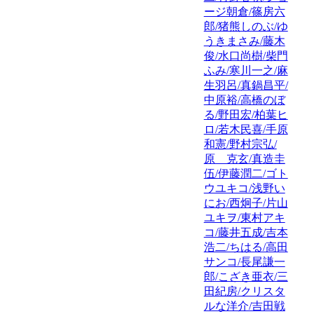
ージ朝倉/篠房六
郎/猪熊しのぶ/ゆ
うきまさみ/藤木
俊/水口尚樹/柴門
ふみ/寒川一之/麻
生羽呂/真鍋昌平/
中原裕/高橋のぼ
る/野田宏/柏葉ヒ
ロ/若木民喜/手原
和憲/野村宗弘/
原 克玄/真造圭
伍/伊藤潤二/ゴト
ウユキコ/浅野い
にお/西炯子/片山
ユキヲ/東村アキ
コ/藤井五成/吉本
浩二/ちはる/高田
サンコ/長尾謙一
郎/こざき亜衣/三
田紀房/クリスタ
ルな洋介/吉田戦