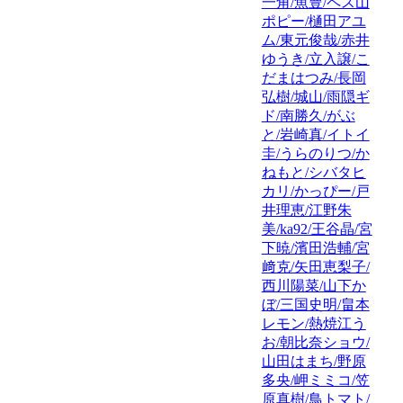
一角/魚豊/ペス山
ポピー/樋田アユ
ム/東元俊哉/赤井
ゆうき/立入譲/こ
だまはつみ/長岡
弘樹/城山/雨隠ギ
ド/南勝久/がぶ
と/岩崎真/イトイ
圭/うらのりつ/か
ねもと/シバタヒ
カリ/かっぴー/戸
井理恵/江野朱
美/ka92/王谷晶/宮
下暁/濱田浩輔/宮
﨑克/矢田恵梨子/
西川陽菜/山下か
ぼ/三国史明/畠本
レモン/熱焼江う
お/朝比奈ショウ/
山田はまち/野原
多央/岬ミミコ/笠
原真樹/鳥トマト/