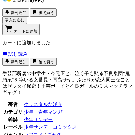
530
/
¥583
(税込)
新刊通知
後で買う
購入に進む
カートに追加
カートに追加しました
試し読み
新刊通知
後で買う
手芸部所属の中学生・今元正と、泣く子も黙る不良集団“鬼
頭衆”を率いる女番長・育島サヤ。ふたりが恋人同士なこと
はゼッタイ秘密！手芸ボーイと不良ガールのミスマッチラブ
ギャグ！！
著者
クリスタルな洋介
カテゴリ
少年・青年マンガ
雑誌
少年サンデー
レーベル
少年サンデーコミックス
ジャンル
ラブコメ
/
ギャグ