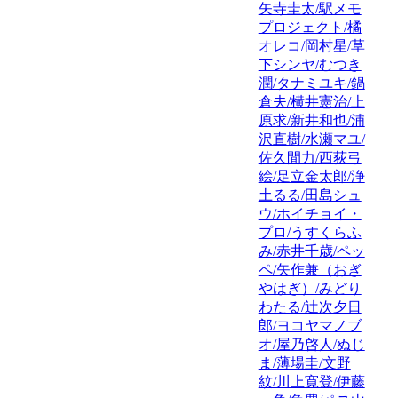
矢寺圭太/駅メモ
プロジェクト/橘
オレコ/岡村星/草
下シンヤ/むつき
潤/タナミユキ/鍋
倉夫/横井憲治/上
原求/新井和也/浦
沢直樹/水瀬マユ/
佐久間力/西荻弓
絵/足立金太郎/浄
土るる/田島シュ
ウ/ホイチョイ・
プロ/うすくらふ
み/赤井千歳/ペッ
ペ/矢作兼（おぎ
やはぎ）/みどり
わたる/辻次夕日
郎/ヨコヤマノブ
オ/屋乃啓人/ぬじ
ま/薄場圭/文野
紋/川上寛登/伊藤