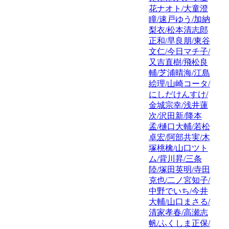
花ナオト/大童澄
瞳/速戸ゆう/加納
梨衣/松本清志郎
正和/早良朋/東谷
文仁/今日マチ子/
又吉直樹/飛松良
輔/芝浦晴海/江島
絵理/山崎コータ/
にしだけんすけ/
金城宗幸/浅井蓮
次/沢田新/降本
孟/樋口大輔/若松
卓宏/阿部共実/木
塚桃檎/山口ツト
ム/背川昇/三条
陸/塚田英明/寺田
克也/二ノ宮知子/
中野でいち/今井
大輔/山口まさる/
清家孝春/高瀬志
帆/ふくしま正保/