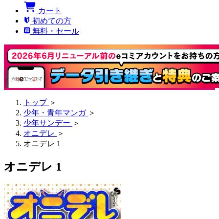
カート
初めての方
無料・セール
トップ
＞
少年・青年マンガ
＞
少年サンデー
＞
オニデレ
＞
オニデレ 1
オニデレ 1