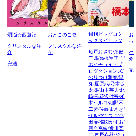
週刊ビッグコミ
煩悩☆西遊記
おとこのこ妻
お
ックスピリッツ
っ
クリスタルな洋
クリスタルな洋
魚戸おさむ/畑健
介
介
ク
二郎/高橋留美子/
介
完結
ホイチョイ・プ
完
ロダクションズ/
のりつけ雅春/黒
丸/夏原武/乃木坂
太郎/山本英夫/北
崎拓/花沢健吾/柏
木ハルコ/細野不
二彦/佐藤まさき/
せきやてつじ/小
田扉/楳図かずお/
河合克敏/皆川亮
二/青野春秋/ジョ