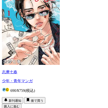
志摩七春
少年・青年マンガ
690
/
¥759
(税込)
新刊通知
後で買う
購入に進む