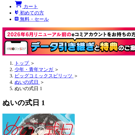
カート
初めての方
無料・セール
トップ
＞
少年・青年マンガ
＞
ビッグコミックスピリッツ
＞
ぬいの式日
＞
ぬいの式日 1
ぬいの式日 1