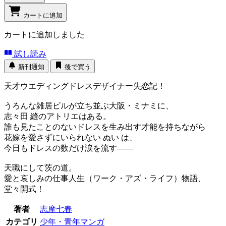
カートに追加
カートに追加しました
試し読み
新刊通知
後で買う
天才ウエディングドレスデザイナー失恋記！
うろんな雑居ビルが立ち並ぶ大阪・ミナミに、
志々田 縫のアトリエはある。
誰も見たことのないドレスを生み出す才能を持ちながら
花嫁を愛さずにいられない ぬい は、
今日もドレスの数だけ涙を流す――
天職にして茨の道。
愛と哀しみの仕事人生（ワーク・アズ・ライフ）物語、
堂々開式！
著者
志摩七春
カテゴリ
少年・青年マンガ