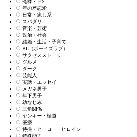
俺様・ドS
年の差恋愛
日常・癒し系
スパダリ
音楽・芸術
政治・社会
結婚・生活・子育て
BL（ボーイズラブ）
サクセスストーリー
グルメ
ダーク
芸能人
実話・エッセイ
メガネ男子
年下男子
幼なじみ
三角関係
ヤンキー・極道
医療
特撮・ヒーロー・ヒロイン
特殊能力