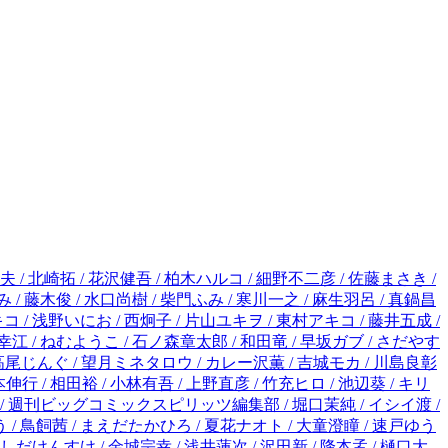
 / 石ノ森章太郎 / 和田竜 / 早坂ガブ / さだやす / 深見真 / 石原まこちん / 緒里たばさ / 高橋しん / 沖田×華 / 藤堂裕 / 秀良子 / 富野由悠季 / 矢立肇 / 吉田史朗 / 武富健治 / 高尾じんぐ / 望月ミネタロウ / カレー沢薫 / 吉城モカ / 川島良彰(コーヒーハンター) / おかざき真里 / 丹羽庭 / 阿部潤 / 宮崎克 / 岩明均 / ムラタコウジ / 小田原ドラゴン / 眉月じゅん / 福本