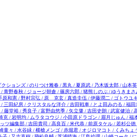
柴門ふみ / 寒川一之 / 麻生羽呂 / 真鍋昌平 / 中原裕 / 高橋のぼる / 野田宏 / 柏葉ヒロ / 若木民喜 / 手原和憲 / 野村宗弘 / 原 克玄 / 真造圭伍 / 伊藤潤二 / ゴトウユキコ / 浅野いにお / 西炯子 / 片山ユキヲ / 東村アキコ / 藤井五成 / 吉本浩二 / ちはる / 高田サンコ / 長尾謙一郎 / こざき亜衣 / 三田紀房 / クリスタルな洋介 / 吉田戦車 / とよ田みのる / 福田幸江 / ねむようこ