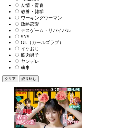
友情・青春
教養・雑学
ワーキングウーマン
政略恋愛
デスゲーム・サバイバル
SNS
GL（ガールズラブ）
イケおじ
筋肉男子
ヤンデレ
執事
クリア
絞り込む