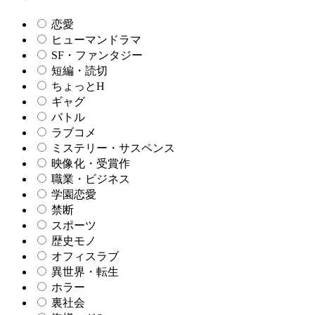
恋愛
ヒューマンドラマ
SF・ファンタジー
短編・読切
ちょっとH
ギャグ
バトル
ラブコメ
ミステリー・サスペンス
映像化・受賞作
職業・ビジネス
学園恋愛
禁断
スポーツ
歴史モノ
オフィスラブ
異世界・転生
ホラー
裏社会