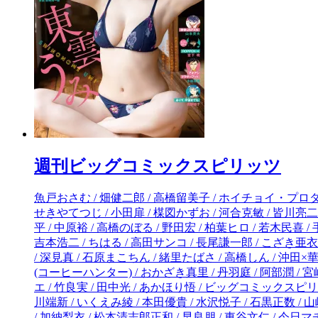
週刊ビッグコミックスピリッツ
魚戸おさむ / 畑健二郎 / 高橋留美子 / ホイチョイ・プロダクションズ / のりつけ雅春 / 黒丸 / 夏原武 / 乃木坂太郎 / 山本英夫 / 北崎拓 / 花沢健吾 / 柏木ハルコ / 細野不二彦 / 佐藤まさき / せきやてつじ / 小田扉 / 楳図かずお / 河合克敏 / 皆川亮二 / 青野春秋 / ジョージ朝倉 / 篠房六郎 / 猪熊しのぶ / ゆうきまさみ / 藤木俊 / 水口尚樹 / 