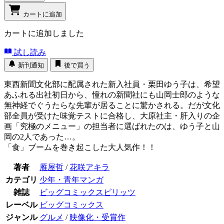
カートに追加
カートに追加しました
試し読み
新刊通知
後で買う
東西新聞文化部に配属された新入社員・栗田ゆう子は、希望
あふれる出社初日から、憧れの新聞社にも山岡士郎のような
無神経でぐうたらな先輩が居ることに驚かされる。だが文化
部全員が受けた味覚テストに合格し、大原社主・肝入りの企
画「究極のメニュー」の担当者に選ばれたのは、ゆう子と山
岡の2人であった…。
「食」ブームを巻き起こした大人気作！！
著者
雁屋哲
/
花咲アキラ
カテゴリ
少年・青年マンガ
雑誌
ビッグコミックスピリッツ
レーベル
ビッグコミックス
ジャンル
グルメ
/
映像化・受賞作