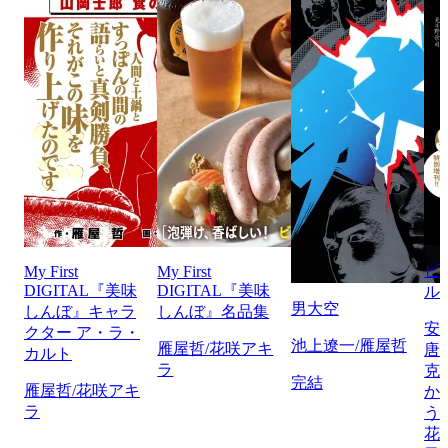
ビ
My First
My First
DIGITAL『美味
DIGITAL『美味
ル
男大空
しんぼ』キャラ
しんぼ』名品集
安
クター ア・ラ・
池上遼一/雁屋哲
雁屋哲/花咲アキ
唐
カルト
ラ
克
完結
雁屋哲/花咲アキ
か
ラ
う
花