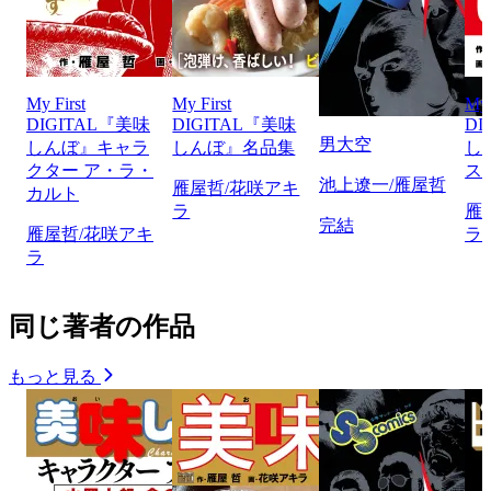
My First
My First
My 
DIGITAL『美味
DIGITAL『美味
DI
男大空
しんぼ』キャラ
しんぼ』名品集
し
クター ア・ラ・
ス
池上遼一/雁屋哲
雁屋哲/花咲アキ
カルト
ラ
雁
完結
雁屋哲/花咲アキ
ラ
ラ
同じ著者の作品
もっと見る