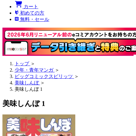
カート
初めての方
無料・セール
トップ
＞
少年・青年マンガ
＞
ビッグコミックスピリッツ
＞
美味しんぼ
＞
美味しんぼ 1
美味しんぼ 1