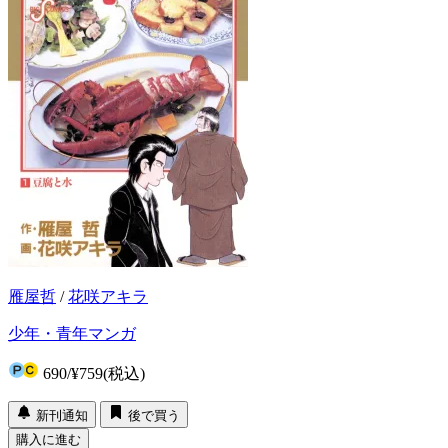
雁屋哲
/
花咲アキラ
少年・青年マンガ
690
/
¥759
(税込)
新刊通知
後で買う
購入に進む