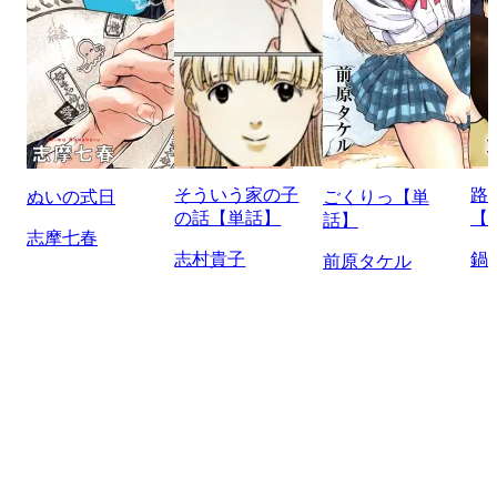
そういう家の子
路
ぬいの式日
ごくりっ【単
の話【単話】
【
話】
志摩七春
志村貴子
鍋
前原タケル