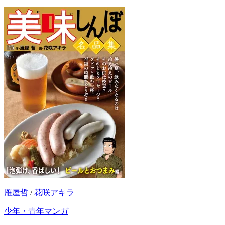
雁屋哲
/
花咲アキラ
少年・青年マンガ