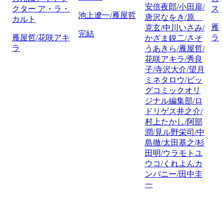
安倍夜郎/小田扉/
クター ア・ラ・
ス
池上遼一/雁屋哲
唐沢なをき/原
カルト
雁
克玄/中川いさみ/
完結
雁屋哲/花咲アキ
ラ
かざま鋭二/さそ
ラ
うあきら/雁屋哲/
花咲アキラ/秀良
子/寺沢大介/望月
ミネタロウ/ビッ
グコミックオリ
ジナル編集部/ロ
ドリゲス井之介/
村上たかし/阿部
潤/見ル野栄司/中
島徹/太田基之/杉
田明/ウラモトユ
ウコ/くれよんカ
ンパニー/田中圭
一