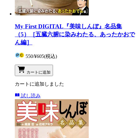
My First DIGITAL『美味しんぼ』名品集
（5）［五臓六腑に染みわたる、あったかおで
ん編］
550
/
¥605
(税込)
カートに追加
カートに追加しました
試し読み