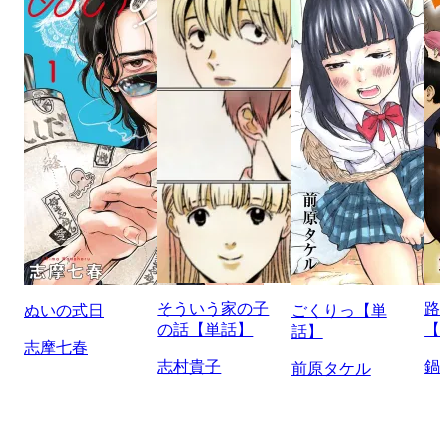
そういう家の子
路
ぬいの式日
ごくりっ【単
の話【単話】
【
話】
志摩七春
志村貴子
鍋
前原タケル