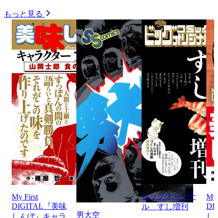
もっと見る
ビッグオリジナ
My First
My 
DIGITAL『美味
DI
ル すし増刊
男大空
しんぼ』キャラ
し