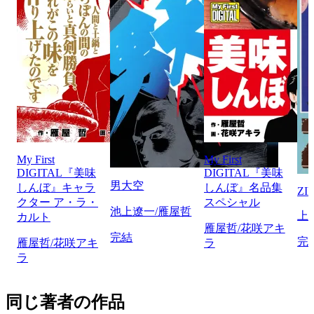
My First
My First
DIGITAL『美味
DIGITAL『美味
男大空
しんぼ』キャラ
しんぼ』名品集
ZI
クター ア・ラ・
スペシャル
池上遼一/雁屋哲
上
カルト
雁屋哲/花咲アキ
完結
完
雁屋哲/花咲アキ
ラ
ラ
同じ著者の作品