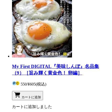
My First DIGITAL『美味しんぼ』名品集
（9）［旨み輝く黄金色！ 卵編］
550
/
¥605
(税込)
カートに追加
カートに追加しました