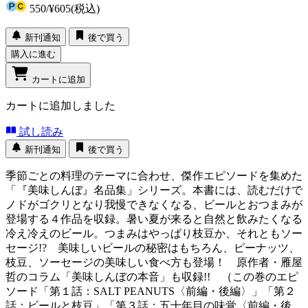
550
/
¥605
(税込)
新刊通知
後で買う
購入に進む
カートに追加
カートに追加しました
試し読み
新刊通知
後で買う
季節ごとの料理のテーマに合わせ、傑作エピソードを集めた
「『美味しんぼ』名品集」シリーズ。本書には、読むだけで
ノドがゴクリとなり我慢できなくなる、ビールとおつまみが
登場する４作品を収録。暑い夏が来ると自然と飲みたくなる
冷え冷えのビール。つまみはやっぱり枝豆か、それともソー
セージ!? 美味しいビールの秘密はもちろん、ピーナッツ、
枝豆、ソーセージの美味しい食べ方も登場！ 原作者・雁屋
哲のコラム「美味しんぼの本音」も収録!! （この巻のエピ
ソード「第１話：SALT PEANUTS〈前編・後編〉」「第２
話：ビールと枝豆」「第３話：五十年目の味覚〈前編・後