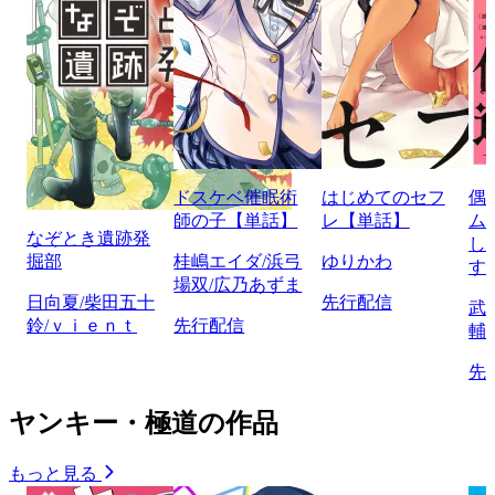
ドスケベ催眠術
はじめてのセフ
偶
師の子【単話】
レ【単話】
ム
なぞとき遺跡発
し
掘部
桂嶋エイダ/浜弓
ゆりかわ
す
場双/広乃あずま
日向夏/柴田五十
先行配信
武
鈴/ｖｉｅｎｔ
先行配信
輔
先
ヤンキー・極道の作品
もっと見る