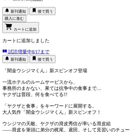
新刊通知
後で買う
購入に進む
カートに追加
カートに追加しました
試読増量中
8/17まで
新刊通知
後で買う
「闇金ウシジマくん」新スピンオフ登場
一流ホテルのルームサービスから、
事務所のまかない、果ては抗争中の食事まで…
ヤクザは普段、何を食べてる!?
「ヤクザと食事」をキーワードに展開する、
大人気作「闇金ウシジマくん」新スピンオフ！
ウシジマの天敵、ヤクザの滑皮秀信が率いる滑皮組
――滑皮を筆頭に弟分の梶尾、鳶田、そして見習いのチュー