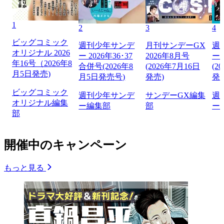
1
2
3
4
ビッグコミック
週刊少年サンデ
月刊サンデーGX
週
オリジナル 2026
ー 2026年36･37
2026年8月号
ー 
年16号（2026年8
合併号(2026年8
(2026年7月16日
(2
月5日発売)
月5日発売号)
発売)
発
ビッグコミック
週刊少年サンデ
サンデーGX編集
週
オリジナル編集
ー編集部
部
ー
部
開催中のキャンペーン
もっと見る