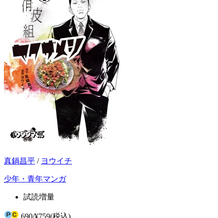
真鍋昌平
/
ヨウイチ
少年・青年マンガ
試読増量
690
/
¥759
(税込)