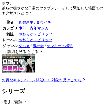
ボウ。
彼らの穏やかな日常のヤクザメシ、そして緊迫した場面での
ヤクザメシとは!?
著者
真鍋昌平
/
ヨウイチ
カテゴリ
少年・青年マンガ
雑誌
やわらかスピリッツ
レーベル
やわらかスピリッツ
ジャンル
グルメ
/
裏社会
/
ヤンキー・極道
詳細を見る
とじる
お得なキャンペーン開催中！
対象作品はこちら
シリーズ
1巻まで配信中