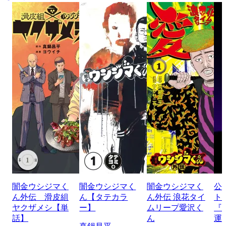
闇金ウシジマく
闇金ウシジマく
闇金ウシジマく
公
ん外伝 滑皮組
ん【タテカラ
ん外伝 浪花タイ
ト
ヤクザメシ【単
ー】
ムリープ愛沢く
『
話】
ん
運