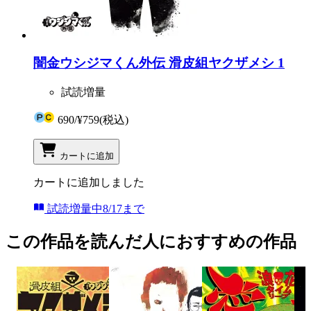
闇金ウシジマくん外伝 滑皮組ヤクザメシ 1
試読増量
690
/
¥759
(税込)
カートに追加
カートに追加しました
試読増量中
8/17まで
この作品を読んだ人におすすめの作品