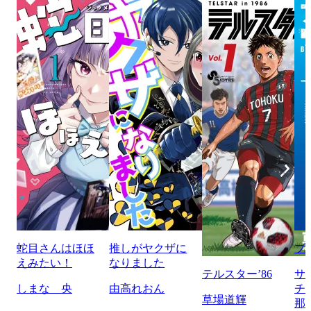
蛇目さんはほほ
推しがヤクザに
ブ
えみたい！
なりました
テルスター’86
サ
しまな 央
由高れおん
チ
草場道輝
那