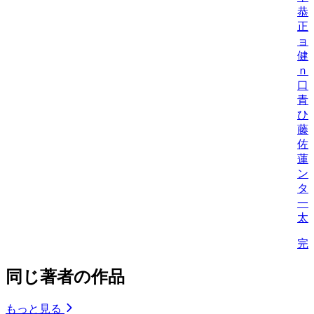
恭
正
ョ
健
ｎ
口
青
ひ
藤
佐
蓮
ン
タ
一
太
完
同じ著者の作品
もっと見る