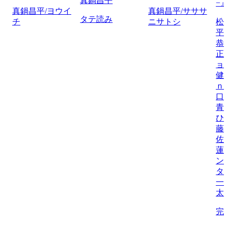
真鍋昌平
−
真鍋昌平/ヨウイ
真鍋昌平/サササ
タテ読み
チ
ニサトシ
松
平
恭
正
ョ
健
ｎ
口
青
ひ
藤
佐
蓮
ン
タ
一
太
完