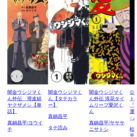
闇金ウシジマく
闇金ウシジマく
闇金ウシジマく
公
ん外伝 滑皮組
ん【タテカラ
ん外伝 浪花タイ
ト
ヤクザメシ【単
ー】
ムリープ愛沢く
『
話】
ん
運
真鍋昌平
−
真鍋昌平/ヨウイ
真鍋昌平/サササ
タテ読み
チ
ニサトシ
松
平