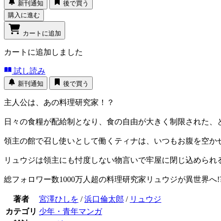
新刊通知
後で買う
購入に進む
カートに追加
カートに追加しました
試し読み
新刊通知
後で買う
主人公は、あの料理研究家！？
日々の食糧が配給制となり、食の自由が大きく制限された、
領主の館で召し使いとして働くティナは、いつもお腹を空か
リュウジは領主にも忖度しない物言いで牢屋に閉じ込められ
総フォロワー数1000万人超の料理研究家リュウジが異世界へ
著者
宮澤ひしを
/
浜口倫太郎
/
リュウジ
カテゴリ
少年・青年マンガ