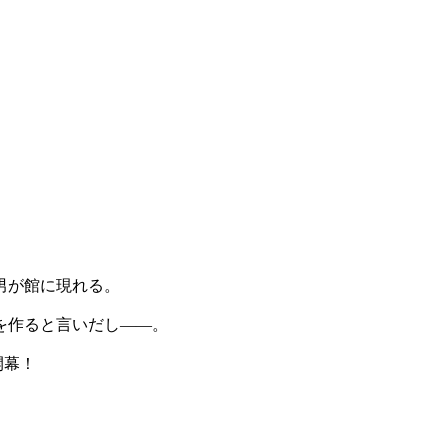
男が館に現れる。
を作ると言いだし――。
開幕！