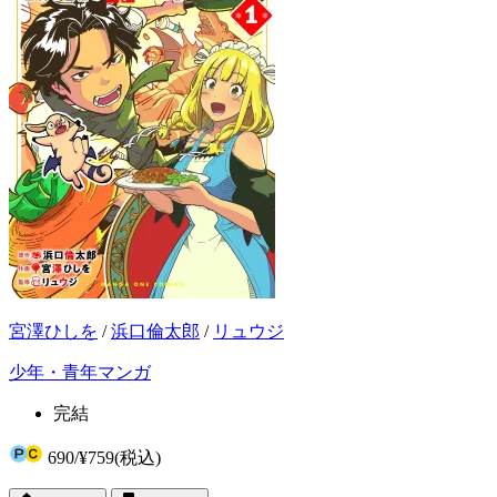
宮澤ひしを
/
浜口倫太郎
/
リュウジ
少年・青年マンガ
完結
690
/
¥759
(税込)