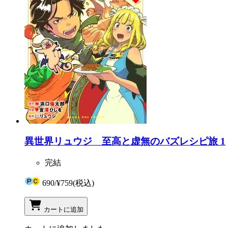
異世界リュウジ 至高と虚無のバズレシピ旅 1
完結
690
/
¥759
(税込)
カートに追加