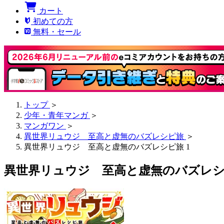
カート
初めての方
無料・セール
トップ
＞
少年・青年マンガ
＞
マンガワン
＞
異世界リュウジ 至高と虚無のバズレシピ旅
＞
異世界リュウジ 至高と虚無のバズレシピ旅 1
異世界リュウジ 至高と虚無のバズレシピ