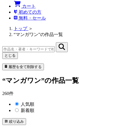
カート
初めての方
無料・セール
トップ
＞
“マンガワン”の作品一覧
とじる
履歴を全て削除する
“マンガワン”の作品一覧
260件
人気順
新着順
絞り込み