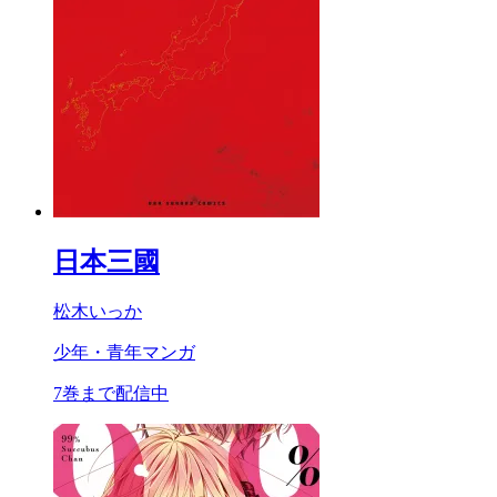
日本三國
松木いっか
少年・青年マンガ
7巻まで配信中