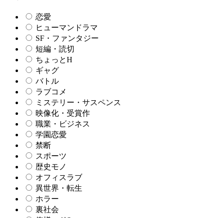
恋愛
ヒューマンドラマ
SF・ファンタジー
短編・読切
ちょっとH
ギャグ
バトル
ラブコメ
ミステリー・サスペンス
映像化・受賞作
職業・ビジネス
学園恋愛
禁断
スポーツ
歴史モノ
オフィスラブ
異世界・転生
ホラー
裏社会