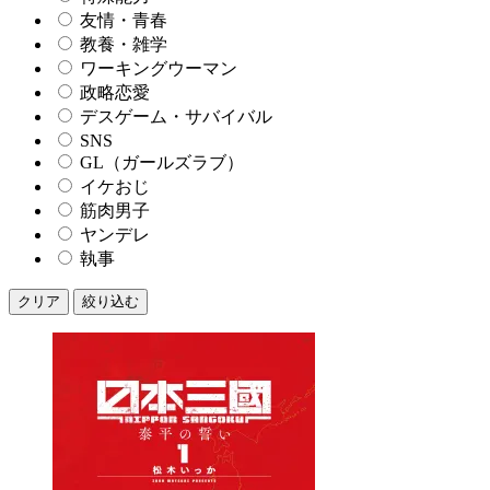
友情・青春
教養・雑学
ワーキングウーマン
政略恋愛
デスゲーム・サバイバル
SNS
GL（ガールズラブ）
イケおじ
筋肉男子
ヤンデレ
執事
クリア
絞り込む