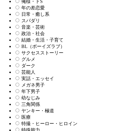
俺様・ドS
年の差恋愛
日常・癒し系
スパダリ
音楽・芸術
政治・社会
結婚・生活・子育て
BL（ボーイズラブ）
サクセスストーリー
グルメ
ダーク
芸能人
実話・エッセイ
メガネ男子
年下男子
幼なじみ
三角関係
ヤンキー・極道
医療
特撮・ヒーロー・ヒロイン
特殊能力