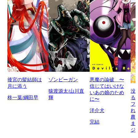
後宮の髪結師は
ゾンビーガン
悪魔の論破 〜
月に添う
信じてはいけな
猿渡源太/山川直
没
いあの娘のため
柊一葉/綱田早
輝
る
に〜
フ
洋介犬
れ
農
完結
ま
ジ