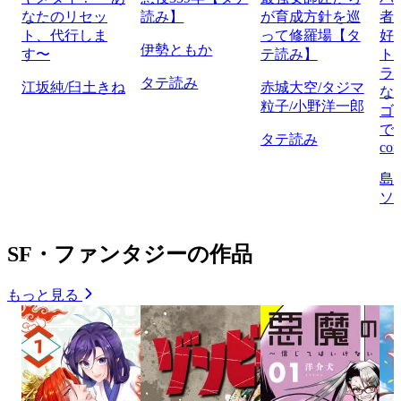
なたのリセッ
読み】
が育成方針を巡
者
ト、代行しま
って修羅場【タ
好
伊勢ともか
す〜
テ読み】
ト
ラ
タテ読み
江坂純/臼土きね
赤城大空/タジマ
な
粒子/小野洋一郎
ゴ
で
タテ読み
com
島
ソ
SF・ファンタジーの作品
もっと見る