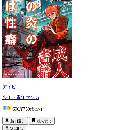
ディビ
少年・青年マンガ
690
/
¥759
(税込)
新刊通知
後で買う
購入に進む