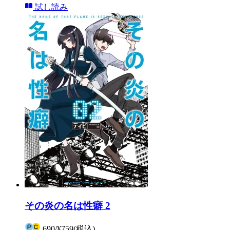
試し読み
その炎の名は性癖 2
690
/
¥759
(税込)