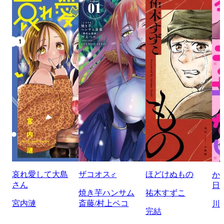
哀れ愛して大島
ザコオス♂
ほどけぬもの
か
さん
日
焼き芋ハンサム
祐木すずこ
宮内漣
斎藤/村上ペコ
川
完結