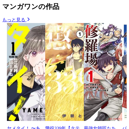
マンガワンの作品
もっと見る
ヤメタイ！ 〜あ
懲役339年【タテ
最強女師匠たち
パ