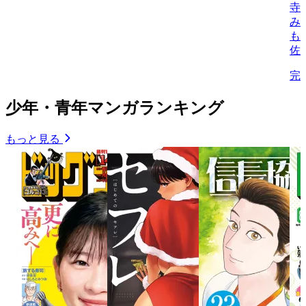
寺
み
も
佐
完
少年・青年マンガランキング
もっと見る