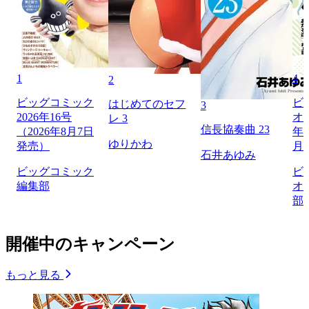
1
4
2
ビッグコミック
ビ
はじめてのセフ
3
2026年16号
オリ
レ 3
信長協奏曲 23
（2026年8月7日
年1
ゆりかわ
発売）
月
石井あゆみ
ビッグコミック
ビ
編集部
オ
部
開催中のキャンペーン
もっと見る