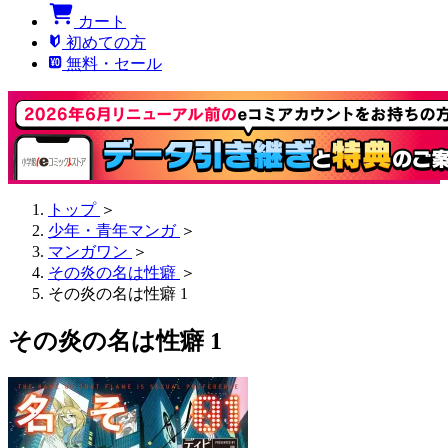
カート
初めての方
無料・セール
トップ
＞
少年・青年マンガ
＞
マンガワン
＞
その炎の名は性癖
＞
その炎の名は性癖 1
その炎の名は性癖 1