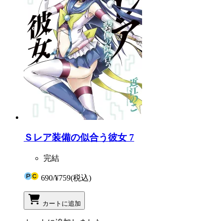
Ｓレア装備の似合う彼女 7
完結
690
/
¥759
(税込)
カートに追加