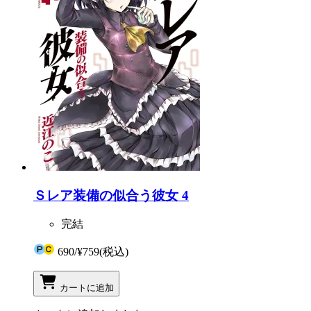
Ｓレア装備の似合う彼女 4
完結
690
/
¥759
(税込)
カートに追加