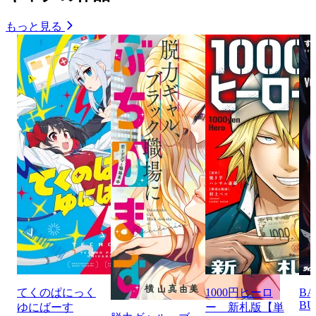
もっと見る
てくのぱにっく
1000円ヒーロ
BA
BU
ゆにばーす
ー 新札版【単