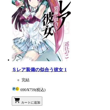
Ｓレア装備の似合う彼女 1
完結
690
/
¥759
(税込)
カートに追加