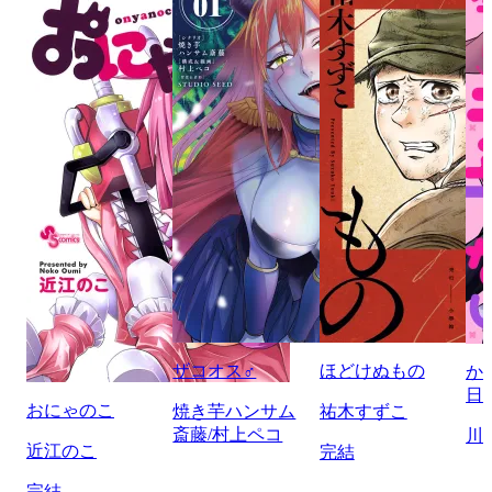
ザコオス♂
ほどけぬもの
か
日
おにゃのこ
焼き芋ハンサム
祐木すずこ
斎藤/村上ペコ
川
近江のこ
完結
完結