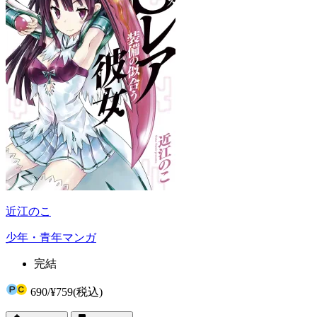
近江のこ
少年・青年マンガ
完結
690
/
¥759
(税込)