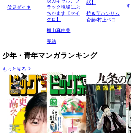
脱力ギャル、ブ
話】
す
ラック職場にぶ
伏見ダイキ
ちかます【マイ
焼き芋ハンサム
クロ】
斎藤/村上ペコ
横山真由美
完結
少年・青年マンガランキング
もっと見る