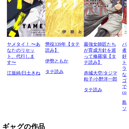
ヤメタイ！ 〜あ
懲役339年【タテ
最強女師匠たち
パ
なたのリセッ
読み】
が育成方針を巡
者
ト、代行しま
って修羅場【タ
好
伊勢ともか
す〜
テ読み】
ト
ラ
タテ読み
江坂純/臼土きね
赤城大空/タジマ
な
粒子/小野洋一郎
ゴ
で
タテ読み
com
島
ソ
ギャグの作品