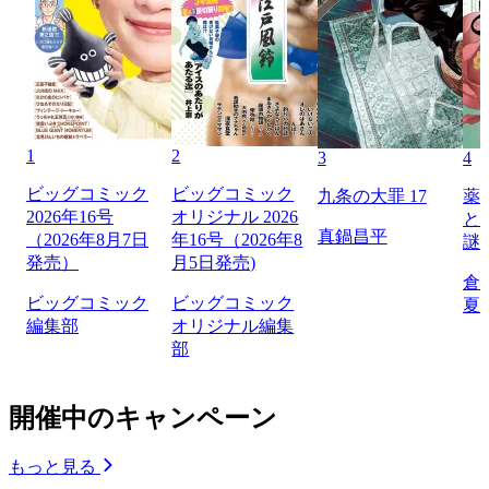
1
2
3
4
ビッグコミック
ビッグコミック
九条の大罪 17
薬
2026年16号
オリジナル 2026
と
真鍋昌平
（2026年8月7日
年16号（2026年8
謎
発売）
月5日発売)
倉
ビッグコミック
ビッグコミック
夏
編集部
オリジナル編集
部
開催中のキャンペーン
もっと見る