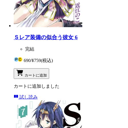
Ｓレア装備の似合う彼女 6
完結
690
/
¥759
(税込)
カートに追加
カートに追加しました
試し読み