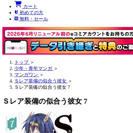
カート
初めての方
無料・セール
トップ
＞
少年・青年マンガ
＞
マンガワン
＞
Ｓレア装備の似合う彼女
＞
Ｓレア装備の似合う彼女 7
Ｓレア装備の似合う彼女 7