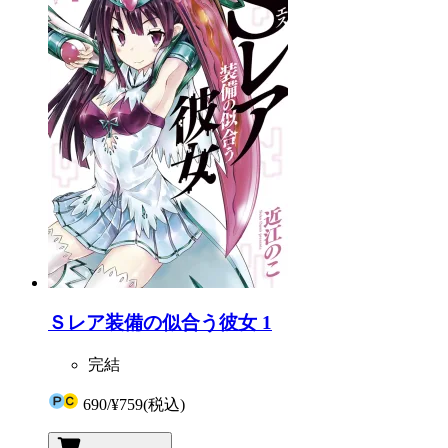
Ｓレア装備の似合う彼女 1
完結
690
/
¥759
(税込)