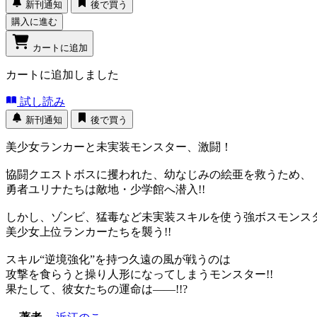
新刊通知
後で買う
購入に進む
カートに追加
カートに追加しました
試し読み
新刊通知
後で買う
美少女ランカーと未実装モンスター、激闘！
協闘クエストボスに攫われた、幼なじみの絵亜を救うため、
勇者ユリナたちは敵地・少学館へ潜入!!
しかし、ゾンビ、猛毒など未実装スキルを使う強ボスモンス
美少女上位ランカーたちを襲う!!
スキル“逆境強化”を持つ久遠の風が戦うのは
攻撃を食らうと操り人形になってしまうモンスター!!
果たして、彼女たちの運命は――!!?