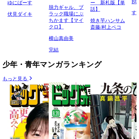
BU
ゆにばーす
ー 新札版【単
脱力ギャル、ブ
話】
す
ラック職場にぶ
伏見ダイキ
ちかます【マイ
焼き芋ハンサム
クロ】
斎藤/村上ペコ
横山真由美
完結
少年・青年マンガランキング
もっと見る