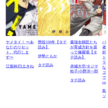
ヤメタイ！ 〜あ
懲役339年【タテ
最強女師匠たち
パ
なたのリセッ
読み】
が育成方針を巡
者
ト、代行しま
って修羅場【タ
好
伊勢ともか
す〜
テ読み】
ト
ラ
タテ読み
江坂純/臼土きね
赤城大空/タジマ
な
粒子/小野洋一郎
ゴ
で
タテ読み
com
島
ソ