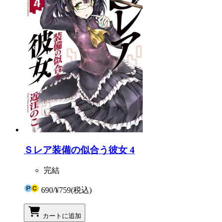
Ｓレア装備の似合う彼女 4
完結
690
/
¥759
(税込)
カートに追加