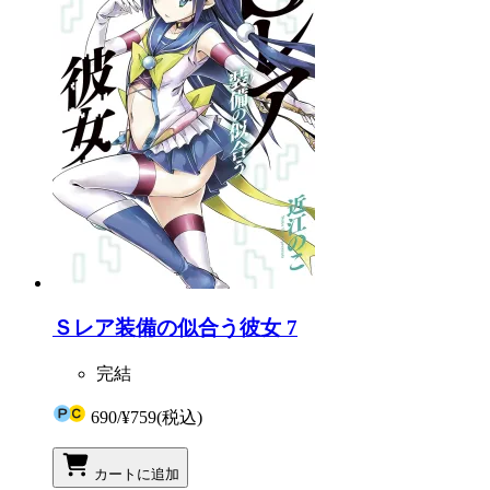
Ｓレア装備の似合う彼女 7
完結
690
/
¥759
(税込)
カートに追加