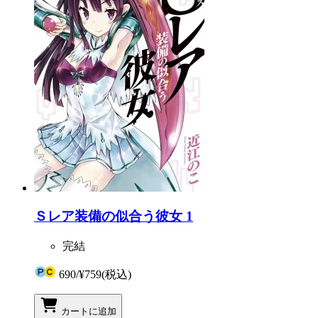
Ｓレア装備の似合う彼女 1
完結
690
/
¥759
(税込)
カートに追加