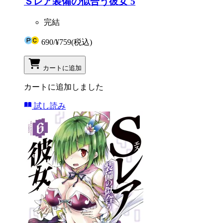
Ｓレア装備の似合う彼女 5
完結
690
/
¥759
(税込)
カートに追加
カートに追加しました
試し読み