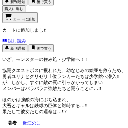
新刊通知
後で買う
購入に進む
カートに追加
カートに追加しました
試し読み
新刊通知
後で買う
いざ、モンスターの住み処・少学館へ！！
協闘クエストボスに攫われた、幼なじみの絵亜を救うため、
勇者ユリナとグリゼリ上位ランカーたちは少学館へ潜入!!
が、しかし、すぐに敵の罠に引っかかってしまい
メンバーはバラバラに強敵たちと闘うことに…!!
ほのかは強酸の海にぶち込まれ、
大吾とギャルは鉄球の巨体と対峙する…!!
果たして彼女たちの運命は…!!?
著者
近江のこ