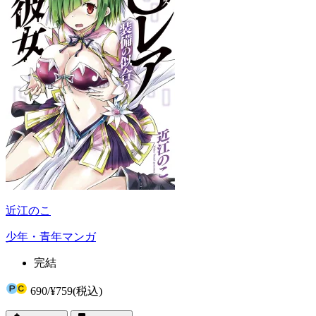
近江のこ
少年・青年マンガ
完結
690
/
¥759
(税込)