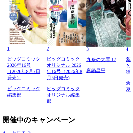
1
2
3
4
ビッグコミック
ビッグコミック
九条の大罪 17
薬
2026年16号
オリジナル 2026
と
真鍋昌平
（2026年8月7日
年16号（2026年8
謎
発売）
月5日発売)
倉
ビッグコミック
ビッグコミック
夏
編集部
オリジナル編集
部
開催中のキャンペーン