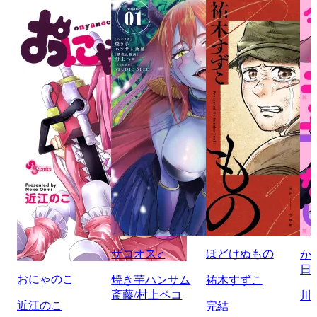
ザコオス♂
ほどけぬもの
か
日
おにゃのこ
焼き芋ハンサム
祐木すずこ
斎藤/村上ペコ
川
近江のこ
完結