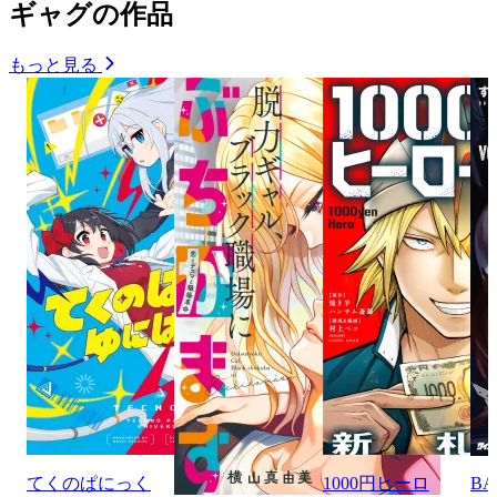
ギャグの作品
もっと見る
てくのぱにっく
1000円ヒーロ
BA