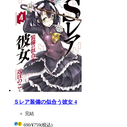
Ｓレア装備の似合う彼女 4
完結
690
/
¥759
(税込)