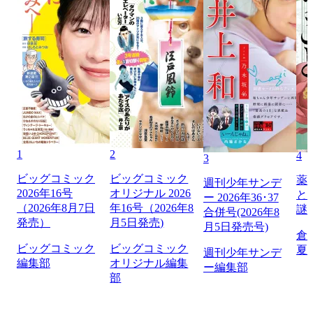
1
2
4
3
ビッグコミック
ビッグコミック
薬
週刊少年サンデ
2026年16号
オリジナル 2026
と
ー 2026年36･37
（2026年8月7日
年16号（2026年8
謎
合併号(2026年8
発売）
月5日発売)
月5日発売号)
倉
ビッグコミック
ビッグコミック
夏
週刊少年サンデ
編集部
オリジナル編集
ー編集部
部