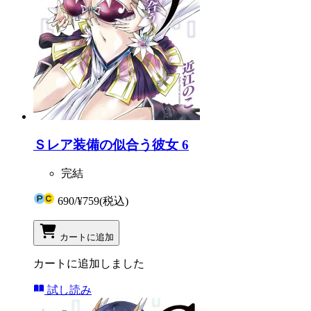
Ｓレア装備の似合う彼女 6
完結
690
/
¥759
(税込)
カートに追加
カートに追加しました
試し読み