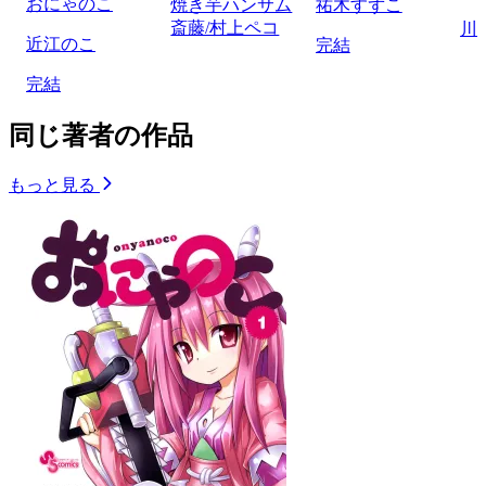
おにゃのこ
焼き芋ハンサム
祐木すずこ
斎藤/村上ペコ
川
近江のこ
完結
完結
同じ著者の作品
もっと見る