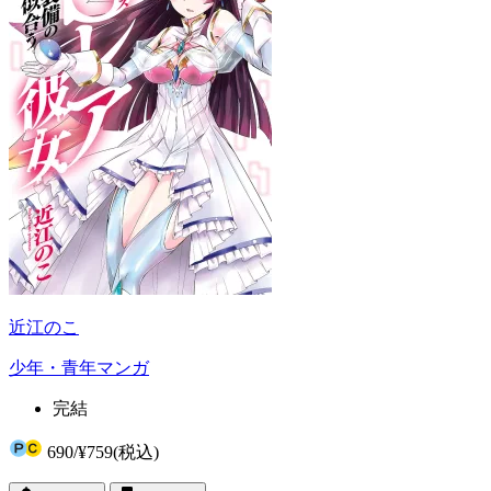
近江のこ
少年・青年マンガ
完結
690
/
¥759
(税込)