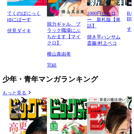
てくのぱにっく
1000円ヒーロ
BA
BU
ゆにばーす
ー 新札版【単
脱力ギャル、ブ
話】
す
ラック職場にぶ
伏見ダイキ
ちかます【マイ
焼き芋ハンサム
クロ】
斎藤/村上ペコ
横山真由美
完結
少年・青年マンガランキング
もっと見る