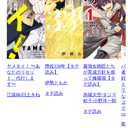
ヤメタイ！ 〜あ
懲役339年【タテ
最強女師匠たち
パ
なたのリセッ
読み】
が育成方針を巡
者
ト、代行しま
って修羅場【タ
好
伊勢ともか
す〜
テ読み】
ト
ラ
タテ読み
江坂純/臼土きね
赤城大空/タジマ
な
粒子/小野洋一郎
ゴ
で
タテ読み
com
島