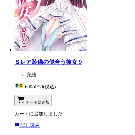
Ｓレア装備の似合う彼女 9
完結
690
/
¥759
(税込)
カートに追加
カートに追加しました
試し読み