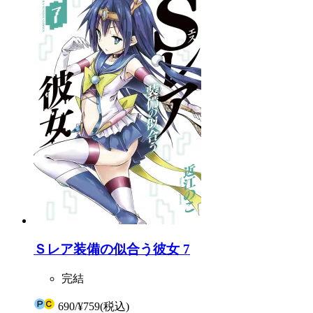
Ｓレア装備の似合う彼女 7
完結
690
/
¥759
(税込)