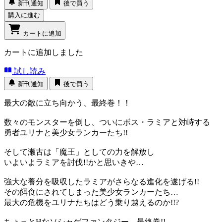
新刊通知
後で買う
購入に進む
カートに追加
カートに追加しました
試し読み
新刊通知
後で買う
最大の敵に立ち向かう、最終巻！！
数々のモンスターを倒し、ついにボス・ラミアと対峙する
勇者ユリナと美少女ランカーたち!!
そして瀬古は「魔王」としての力を解放し
いよいよラミアを討伐!!かと思いきや…
強大な養分を吸収したラミアがさらなる進化を遂げる!!
その餌食にされてしまった美少女ランカーたち…
最大の危機をユリナたちはどう乗り越えるのか!!?
ちょっとHなソシャゲファンタジー、最終巻!!