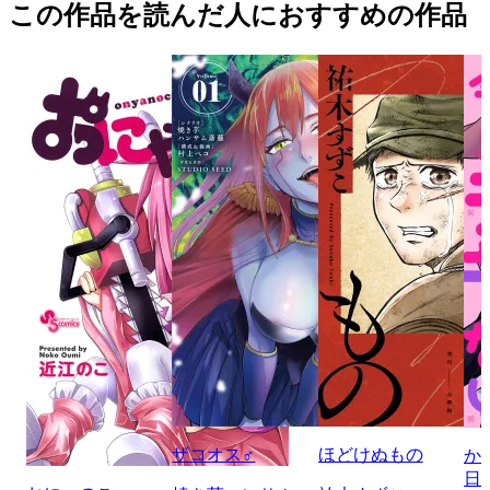
この作品を読んだ人におすすめの作品
ザコオス♂
ほどけぬもの
か
日