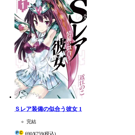
Ｓレア装備の似合う彼女 1
完結
690
/
¥759
(税込)