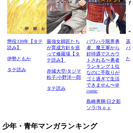
懲役339年【タテ
最強女師匠たち
パワハラ限界勇
遥
読み】
が育成方針を巡
者、魔王軍から
バ
って修羅場【タ
好待遇でスカウ
伊勢ともか
た
テ読み】
トされる〜勇者
ランキング１位
タテ読み
赤城大空/タジマ
なのに手取りが
粒子/小野洋一郎
ゴミ過ぎて生活
できません〜＠
タテ読み
comic
島崎勇輝/日之影
ソラ/Ｎｏｙ
少年・青年マンガランキング