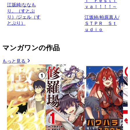
ｌ Ｆｅｓｔｉ
江坂純/ななも
ｖａｌ！！！～
り。（すとぷ
り）/ジェル（す
江坂純/柏原真人/
とぷり）
ＳＴＰＲ Ｓｔ
ｕｄｉｏ
マンガワンの作品
もっと見る