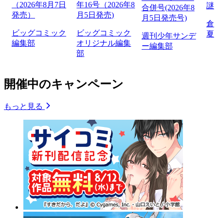
（2026年8月7日
年16号（2026年8
謎
合併号(2026年8
発売）
月5日発売)
月5日発売号)
倉
ビッグコミック
ビッグコミック
夏
週刊少年サンデ
編集部
オリジナル編集
ー編集部
部
開催中のキャンペーン
もっと見る