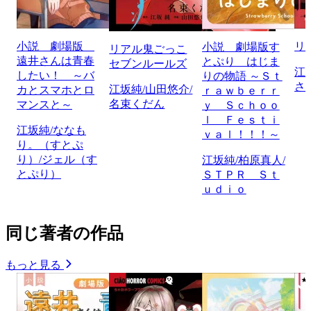
小説 劇場版
リ
小説 劇場版す
リアル鬼ごっこ
遠井さんは青春
とぷり はじま
セブンルールズ
江
したい！ ～バ
りの物語 ～Ｓｔ
さ
江坂純/山田悠介/
カとスマホとロ
ｒａｗｂｅｒｒ
名束くだん
マンスと～
ｙ Ｓｃｈｏｏ
ｌ Ｆｅｓｔｉ
江坂純/ななも
ｖａｌ！！！～
り。（すとぷ
り）/ジェル（す
江坂純/柏原真人/
とぷり）
ＳＴＰＲ Ｓｔ
ｕｄｉｏ
同じ著者の作品
もっと見る