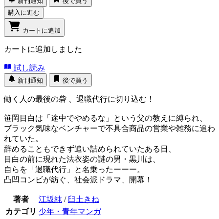
新刊通知
後で買う
購入に進む
カートに追加
カートに追加しました
試し読み
新刊通知
後で買う
働く人の最後の砦 、退職代行に切り込む！
笹岡目白は「途中でやめるな」という父の教えに縛られ、
ブラック気味なベンチャーで不具合商品の営業や雑務に追わ
れていた。
辞めることもできず追い詰められていたある日、
目白の前に現れた法衣姿の謎の男・黒川は、
自らを「退職代行」と名乗ったーーー。
凸凹コンビが紡ぐ、社会派ドラマ、開幕！
著者
江坂純
/
臼土きね
カテゴリ
少年・青年マンガ