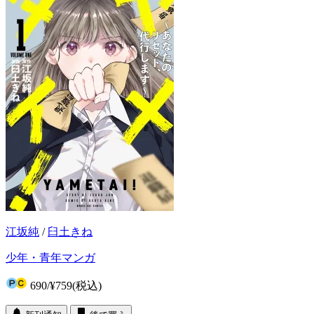
江坂純
/
臼土きね
少年・青年マンガ
690
/
¥759
(税込)