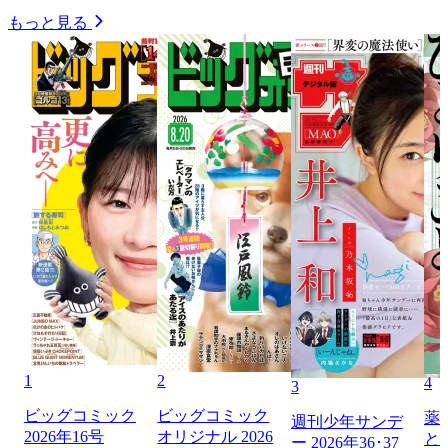
もっと見る
1
2
4
3
ビッグコミック
ビッグコミック
薬
週刊少年サンデ
2026年16号
オリジナル 2026
と
ー 2026年36･37