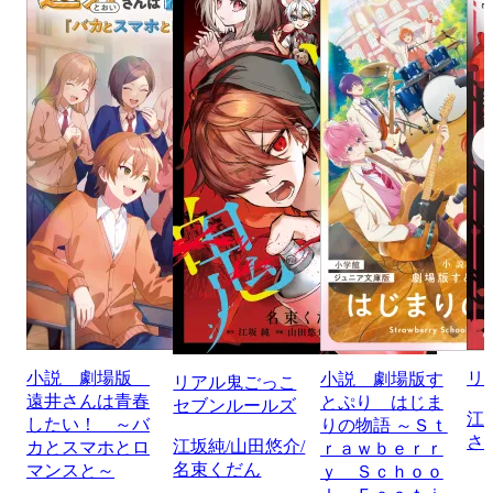
小説 劇場版
リ
小説 劇場版す
リアル鬼ごっこ
遠井さんは青春
とぷり はじま
セブンルールズ
江
したい！ ～バ
りの物語 ～Ｓｔ
さ
江坂純/山田悠介/
カとスマホとロ
ｒａｗｂｅｒｒ
名束くだん
マンスと～
ｙ Ｓｃｈｏｏ