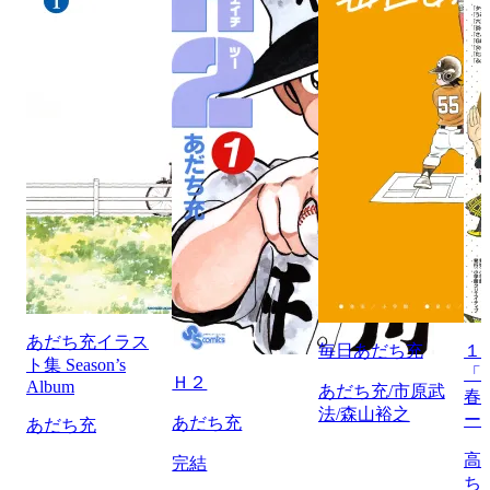
あだち充イラス
毎日あだち充
１
ト集 Season’s
「
Ｈ２
Album
あだち充/市原武
春
法/森山裕之
ー
あだち充
あだち充
高
完結
ち