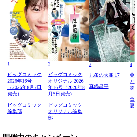
1
2
3
4
ビッグコミック
ビッグコミック
九条の大罪 17
薬
2026年16号
オリジナル 2026
と
真鍋昌平
（2026年8月7日
年16号（2026年8
謎
発売）
月5日発売)
倉
ビッグコミック
ビッグコミック
夏
編集部
オリジナル編集
部