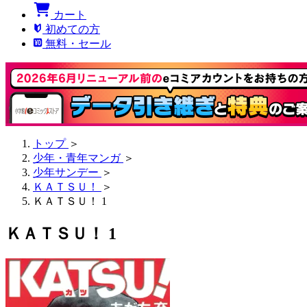
カート
初めての方
無料・セール
トップ
＞
少年・青年マンガ
＞
少年サンデー
＞
ＫＡＴＳＵ！
＞
ＫＡＴＳＵ！ 1
ＫＡＴＳＵ！ 1