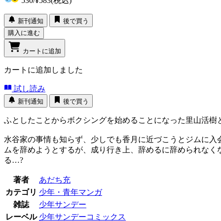
530
/
¥583
(税込)
新刊通知
後で買う
購入に進む
カートに追加
カートに追加しました
試し読み
新刊通知
後で買う
ふとしたことからボクシングを始めることになった里山活樹
水谷家の事情も知らず、少しでも香月に近づこうとジムに入
ムを辞めようとするが、成り行き上、辞めるに辞められなく
る…?
著者
あだち充
カテゴリ
少年・青年マンガ
雑誌
少年サンデー
レーベル
少年サンデーコミックス