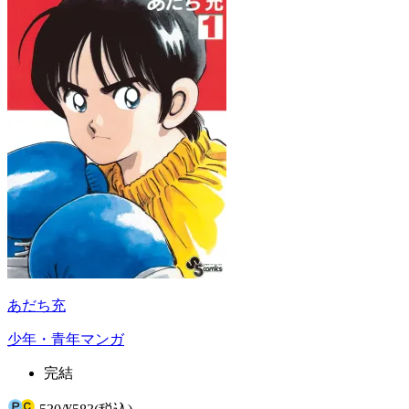
あだち充
少年・青年マンガ
完結