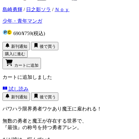
島崎勇輝
/
日之影ソラ
/
Ｎｏｙ
少年・青年マンガ
690
/
¥759
(税込)
新刊通知
後で買う
購入に進む
カートに追加
カートに追加しました
試し読み
新刊通知
後で買う
パワハラ限界勇者ワケあり魔王に雇われる！
無数の勇者と魔王が存在する世界で、
『最強』の称号を持つ勇者アレン。