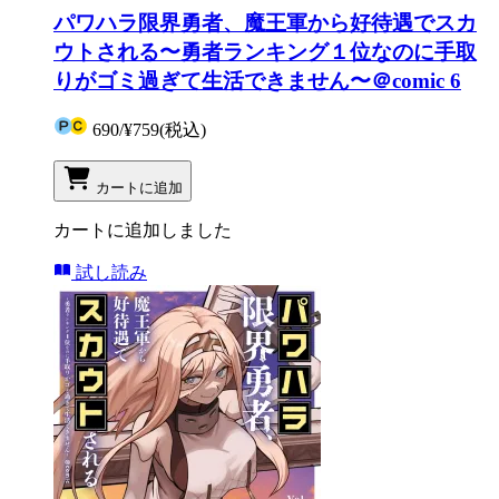
パワハラ限界勇者、魔王軍から好待遇でスカ
ウトされる〜勇者ランキング１位なのに手取
りがゴミ過ぎて生活できません〜＠comic 6
690
/
¥759
(税込)
カートに追加
カートに追加しました
試し読み