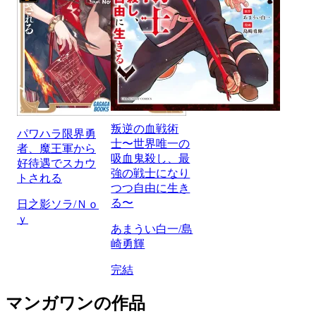
叛逆の血戦術
パワハラ限界勇
士〜世界唯一の
者、魔王軍から
吸血鬼殺し、最
好待遇でスカウ
強の戦士になり
トされる
つつ自由に生き
る〜
日之影ソラ/Ｎｏ
ｙ
あまうい白一/島
崎勇輝
完結
マンガワンの作品