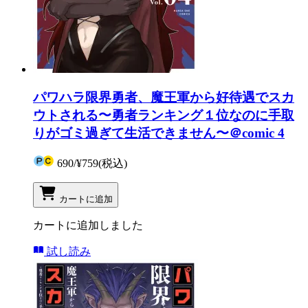
パワハラ限界勇者、魔王軍から好待遇でスカ
ウトされる〜勇者ランキング１位なのに手取
りがゴミ過ぎて生活できません〜＠comic 4
690
/
¥759
(税込)
カートに追加
カートに追加しました
試し読み