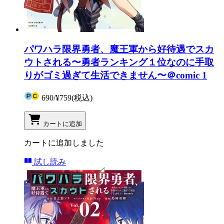
パワハラ限界勇者、魔王軍から好待遇でスカ
ウトされる〜勇者ランキング１位なのに手取
りがゴミ過ぎて生活できません〜＠comic 1
690
/
¥759
(税込)
カートに追加
カートに追加しました
試し読み