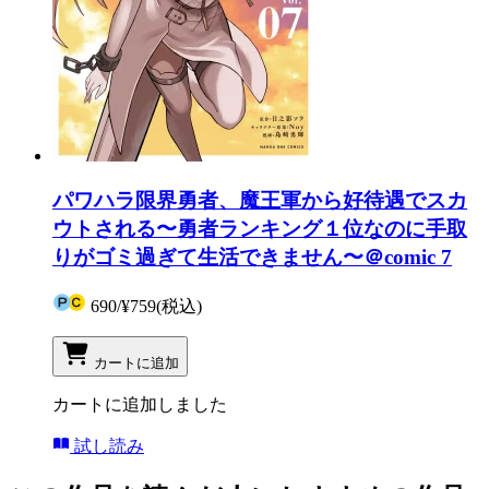
パワハラ限界勇者、魔王軍から好待遇でスカ
ウトされる〜勇者ランキング１位なのに手取
りがゴミ過ぎて生活できません〜＠comic 7
690
/
¥759
(税込)
カートに追加
カートに追加しました
試し読み