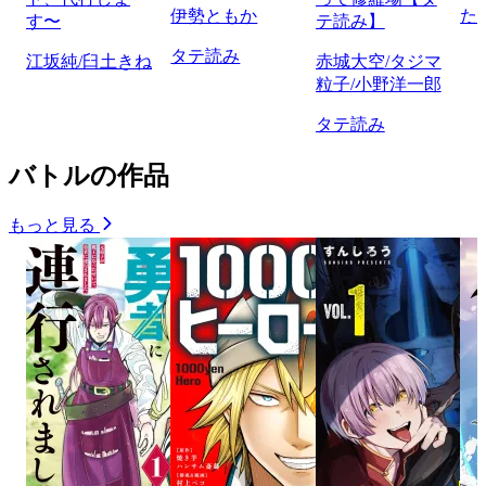
伊勢ともか
た
す〜
テ読み】
タテ読み
江坂純/臼土きね
赤城大空/タジマ
粒子/小野洋一郎
タテ読み
バトルの作品
もっと見る