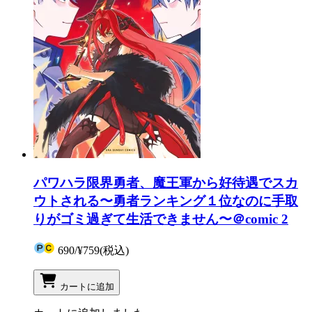
パワハラ限界勇者、魔王軍から好待遇でスカ
ウトされる〜勇者ランキング１位なのに手取
りがゴミ過ぎて生活できません〜＠comic 2
690
/
¥759
(税込)
カートに追加