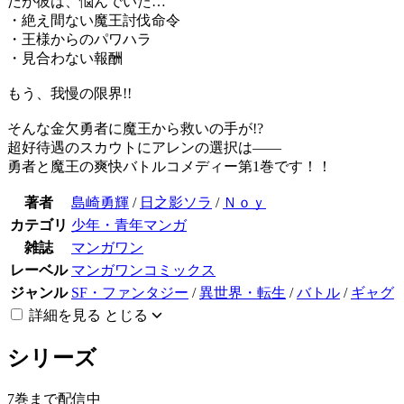
だが彼は、悩んでいた…
・絶え間ない魔王討伐命令
・王様からのパワハラ
・見合わない報酬
もう、我慢の限界!!
そんな金欠勇者に魔王から救いの手が!?
超好待遇のスカウトにアレンの選択は――
勇者と魔王の爽快バトルコメディー第1巻です！！
著者
島崎勇輝
/
日之影ソラ
/
Ｎｏｙ
カテゴリ
少年・青年マンガ
雑誌
マンガワン
レーベル
マンガワンコミックス
ジャンル
SF・ファンタジー
/
異世界・転生
/
バトル
/
ギャグ
詳細を見る
とじる
シリーズ
7巻まで配信中