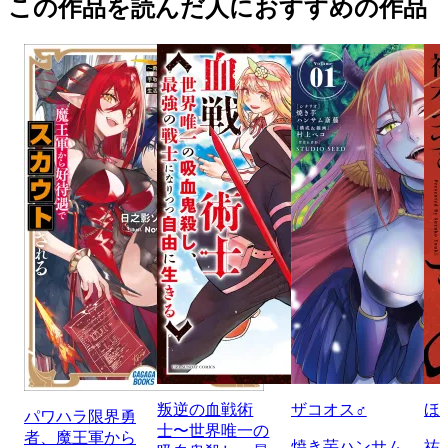
この作品を読んだ人におすすめの作品
叛逆の血戦術
ザコオス♂
ほ
パワハラ限界勇
士〜世界唯一の
者、魔王軍から
焼き芋ハンサム
祐