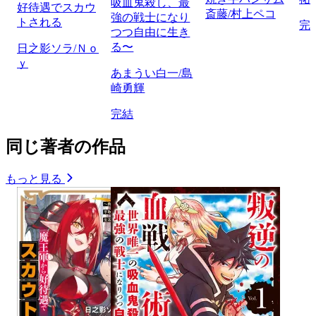
吸血鬼殺し、最
好待遇でスカウ
斎藤/村上ペコ
強の戦士になり
トされる
完
つつ自由に生き
る〜
日之影ソラ/Ｎｏ
ｙ
あまうい白一/島
崎勇輝
完結
同じ著者の作品
もっと見る