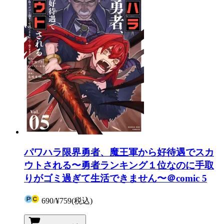
パワハラ限界勇者、魔王軍から好待遇でスカ
ウトされる〜勇者ランキング１位なのに手取
りがゴミ過ぎて生活できません〜＠comic 5
690
/
¥759
(税込)