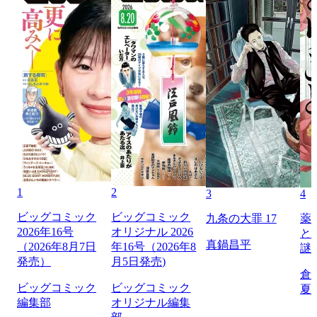
1
2
3
4
ビッグコミック
ビッグコミック
九条の大罪 17
薬
2026年16号
オリジナル 2026
と
真鍋昌平
（2026年8月7日
年16号（2026年8
謎
発売）
月5日発売)
倉
ビッグコミック
ビッグコミック
夏
編集部
オリジナル編集