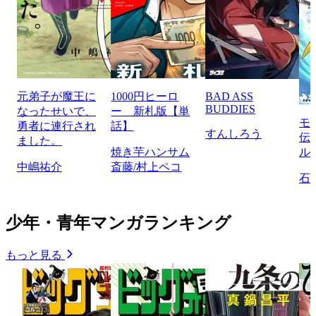
元弟子が魔王に
1000円ヒーロ
BAD ASS
BUDDIES
なったせいで、
ー 新札版【単
モ
勇者に連行され
話】
すんしろう
伝
ました。
焼き芋ハンサム
ル
中嶋祐介
斎藤/村上ペコ
石
少年・青年マンガランキング
もっと見る