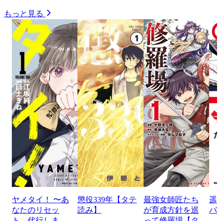
もっと見る
ヤメタイ！ 〜あ
懲役339年【タテ
最強女師匠たち
遥
なたのリセッ
読み】
が育成方針を巡
バ
ト、代行しま
って修羅場【タ