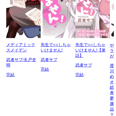
メディアミック
先生で○○しちゃ
先生で○○しちゃ
や
スメイデン
いけません!
いけません!【単
ラ
話】
が
武者サブ/丸戸史
武者サブ
明
武者サブ
渡
完結
川
完結
完結
め
オ
総
孝
夢/
康
品
ク