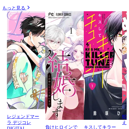
もっと見る
レジェンドマー
蛇
ラ デジコレ
え
負けヒロインで
キスしてキラー
DIGITAL