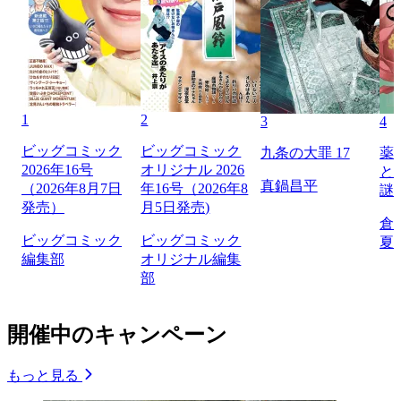
1
2
3
4
ビッグコミック
ビッグコミック
九条の大罪 17
薬
2026年16号
オリジナル 2026
と
真鍋昌平
（2026年8月7日
年16号（2026年8
謎
発売）
月5日発売)
倉
ビッグコミック
ビッグコミック
夏
編集部
オリジナル編集
部
開催中のキャンペーン
もっと見る