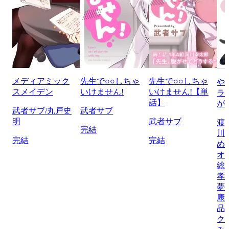
メディアミック
先生で○○しちゃ
先生で○○しちゃ
や
スメイデン
いけません!
いけません!【単
ラ
話】
が
武者サブ/丸戸史
武者サブ
明
武者サブ
渡
完結
川
完結
完結
め
オ
総
孝
夢/
康
品
ク