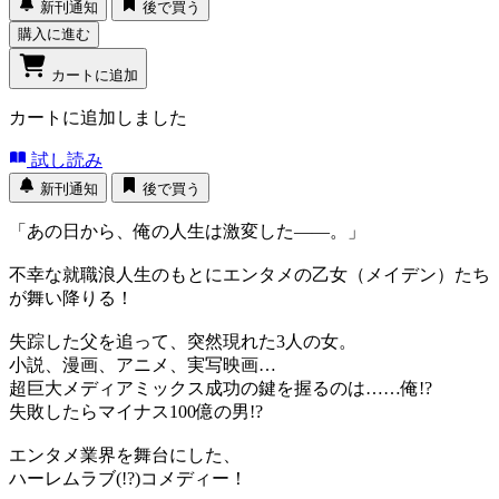
新刊通知
後で買う
購入に進む
カートに追加
カートに追加しました
試し読み
新刊通知
後で買う
「あの日から、俺の人生は激変した――。」
不幸な就職浪人生のもとにエンタメの乙女（メイデン）たち
が舞い降りる！
失踪した父を追って、突然現れた3人の女。
小説、漫画、アニメ、実写映画…
超巨大メディアミックス成功の鍵を握るのは……俺!?
失敗したらマイナス100億の男!?
エンタメ業界を舞台にした、
ハーレムラブ(!?)コメディー！