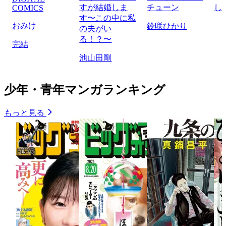
すが結婚しま
チューン
し
COMICS
す〜この中に私
おみけ
鈴咲ひかり
の夫がい
る！？〜
完結
池山田剛
少年・青年マンガランキング
もっと見る