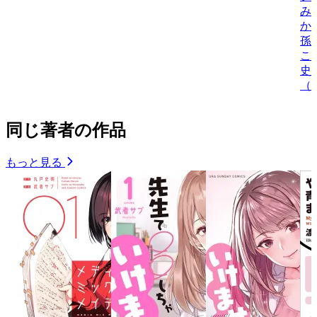
み
か
孫
こ
史
（
同じ著者の作品
もっと見る