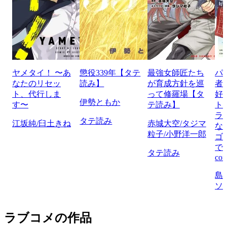
ヤメタイ！ 〜あ
懲役339年【タテ
最強女師匠たち
パ
なたのリセッ
読み】
が育成方針を巡
者
ト、代行しま
って修羅場【タ
好
伊勢ともか
す〜
テ読み】
ト
ラ
タテ読み
江坂純/臼土きね
赤城大空/タジマ
な
粒子/小野洋一郎
ゴ
で
タテ読み
com
島
ソ
ラブコメの作品