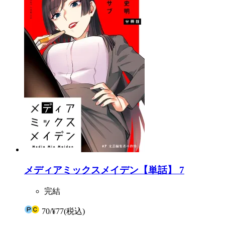
メディアミックスメイデン【単話】 7
完結
70
/
¥77
(税込)