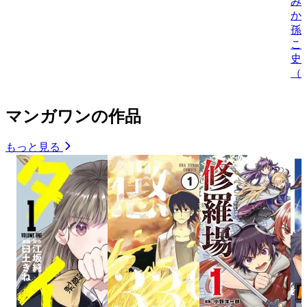
み
か
孫
こ
史
（
マンガワンの作品
もっと見る