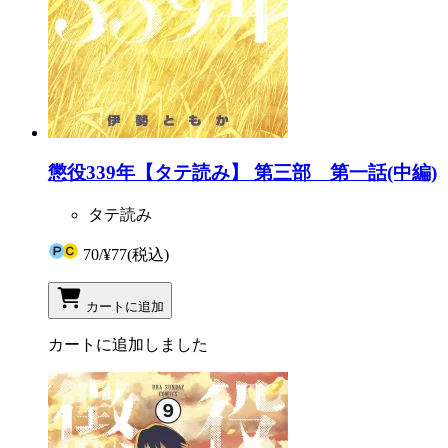
懲役339年【タテ読み】 第三部 第一話(中編)
タテ読み
70
/
¥77
(税込)
カートに追加
カートに追加しました