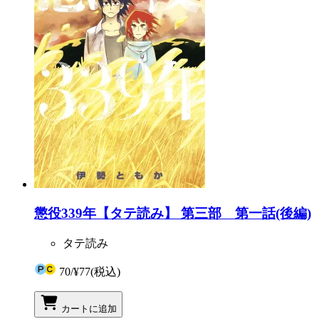
懲役339年【タテ読み】 第三部 第一話(後編)
タテ読み
70
/
¥77
(税込)
カートに追加