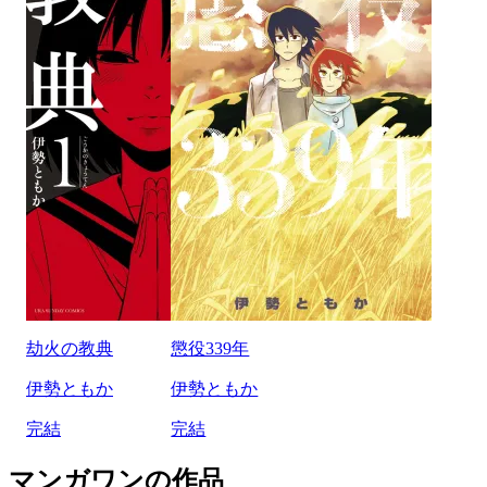
劫火の教典
懲役339年
伊勢ともか
伊勢ともか
完結
完結
マンガワンの作品