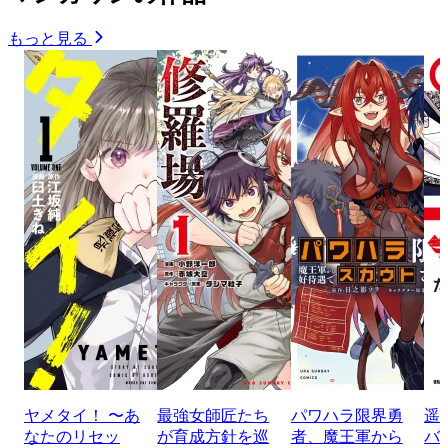
もっと見る
ヤメタイ！ 〜あ
最強女師匠たち
パワハラ限界勇
遥
なたのリセッ
が育成方針を巡
者、魔王軍から
バ