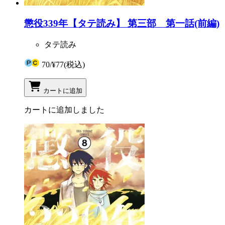
懲役339年【タテ読み】 第三部 第一話(前編)
タテ読み
70
/
¥77
(税込)
カートに追加
カートに追加しました