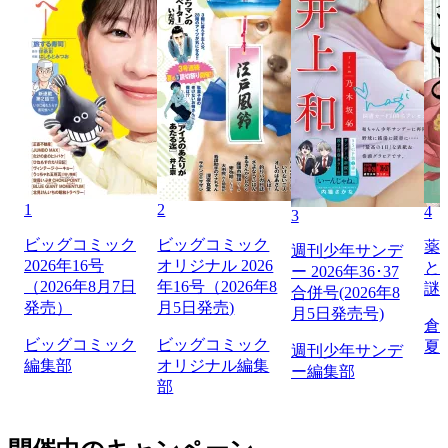
1
2
4
3
ビッグコミック
ビッグコミック
薬
週刊少年サンデ
2026年16号
オリジナル 2026
と
ー 2026年36･37
（2026年8月7日
年16号（2026年8
謎
合併号(2026年8
発売）
月5日発売)
月5日発売号)
倉
ビッグコミック
ビッグコミック
夏
週刊少年サンデ
編集部
オリジナル編集
ー編集部
部