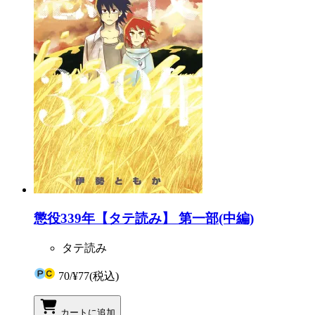
懲役339年【タテ読み】 第一部(中編)
タテ読み
70
/
¥77
(税込)
カートに追加