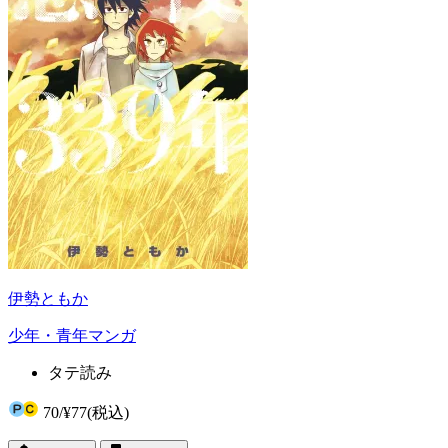
伊勢ともか
少年・青年マンガ
タテ読み
70
/
¥77
(税込)