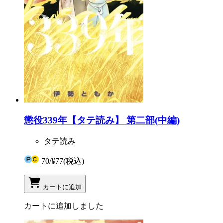
懲役339年【タテ読み】 第二部(中編)
タテ読み
70
/
¥77
(税込)
カートに追加
カートに追加しました