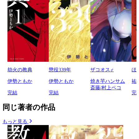
劫火の教典
懲役339年
ザコオス♂
ほ
伊勢ともか
伊勢ともか
焼き芋ハンサム
祐
斎藤/村上ペコ
完結
完結
完
同じ著者の作品
もっと見る