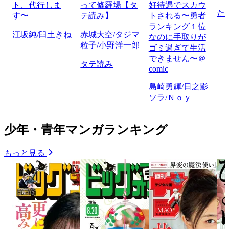
ト、代行しま
って修羅場【タ
好待遇でスカウ
た
す〜
テ読み】
トされる〜勇者
ランキング１位
江坂純/臼土きね
赤城大空/タジマ
なのに手取りが
粒子/小野洋一郎
ゴミ過ぎて生活
できません〜＠
タテ読み
comic
島崎勇輝/日之影
ソラ/Ｎｏｙ
少年・青年マンガランキング
もっと見る