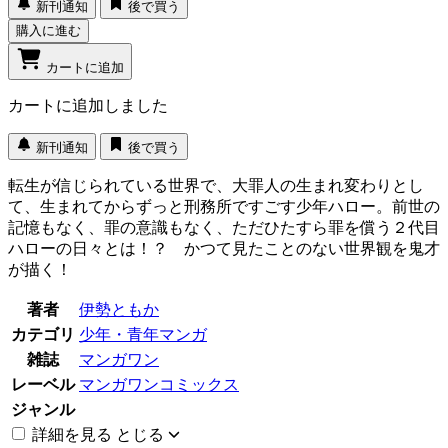
新刊通知
後で買う
購入に進む
カートに追加
カートに追加しました
新刊通知
後で買う
転生が信じられている世界で、大罪人の生まれ変わりとし
て、生まれてからずっと刑務所ですごす少年ハロー。前世の
記憶もなく、罪の意識もなく、ただひたすら罪を償う２代目
ハローの日々とは！？ かつて見たことのない世界観を鬼才
が描く！
著者
伊勢ともか
カテゴリ
少年・青年マンガ
雑誌
マンガワン
レーベル
マンガワンコミックス
ジャンル
詳細を見る
とじる