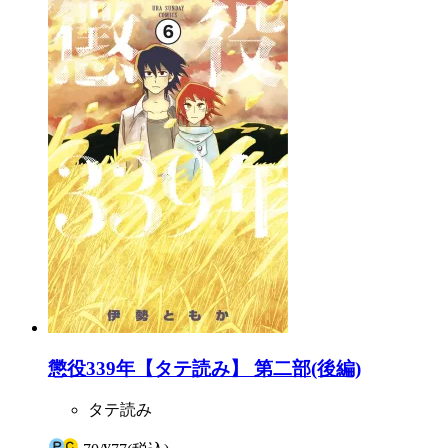
懲役339年【タテ読み】 第二部(後編)
タテ読み