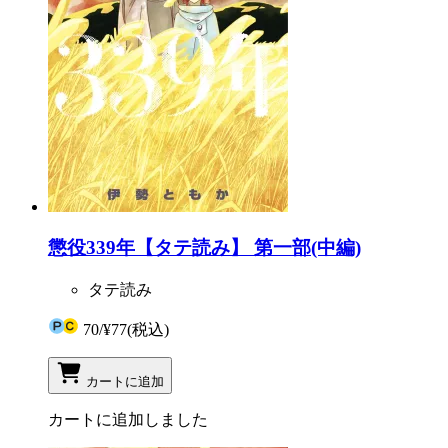
懲役339年【タテ読み】 第一部(中編)
タテ読み
70
/
¥77
(税込)
カートに追加
カートに追加しました