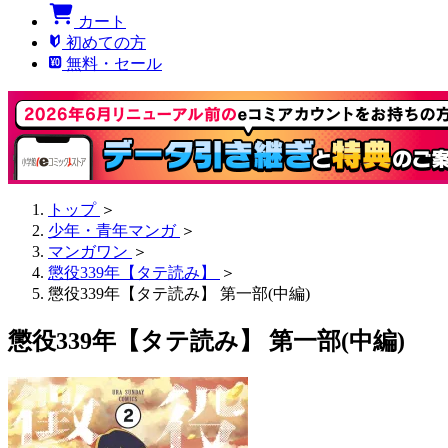
カート
初めての方
無料・セール
トップ
＞
少年・青年マンガ
＞
マンガワン
＞
懲役339年【タテ読み】
＞
懲役339年【タテ読み】 第一部(中編)
懲役339年【タテ読み】 第一部(中編)