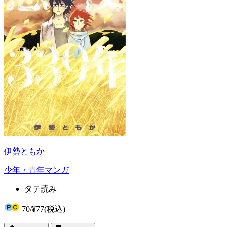
伊勢ともか
少年・青年マンガ
タテ読み
70
/
¥77
(税込)