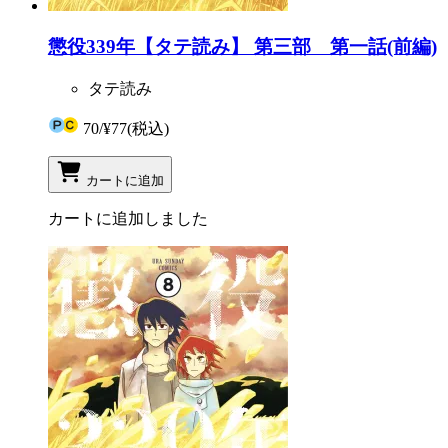
懲役339年【タテ読み】 第三部 第一話(前編)
タテ読み
70
/
¥77
(税込)
カートに追加
カートに追加しました