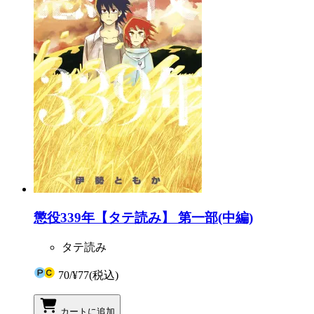
懲役339年【タテ読み】 第一部(中編)
タテ読み
70
/
¥77
(税込)
カートに追加