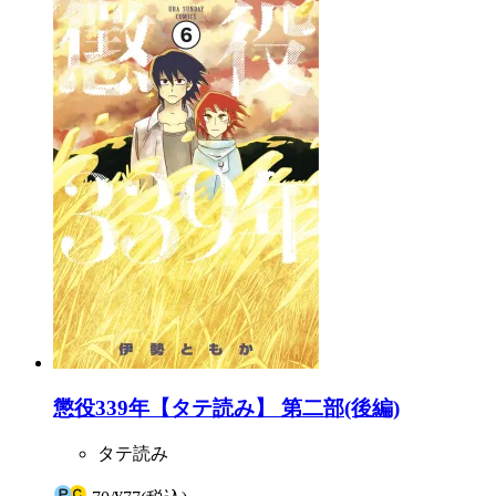
懲役339年【タテ読み】 第二部(後編)
タテ読み