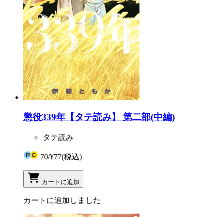
懲役339年【タテ読み】 第二部(中編)
タテ読み
70
/
¥77
(税込)
カートに追加
カートに追加しました