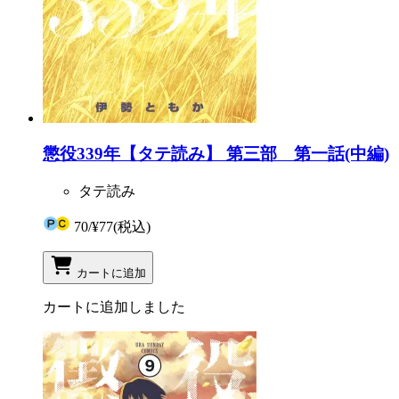
懲役339年【タテ読み】 第三部 第一話(中編)
タテ読み
70
/
¥77
(税込)
カートに追加
カートに追加しました