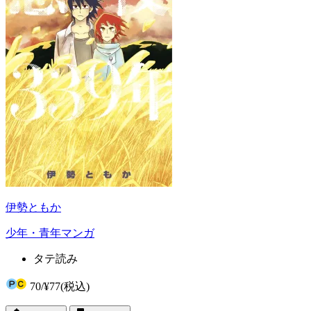
伊勢ともか
少年・青年マンガ
タテ読み
70
/
¥77
(税込)