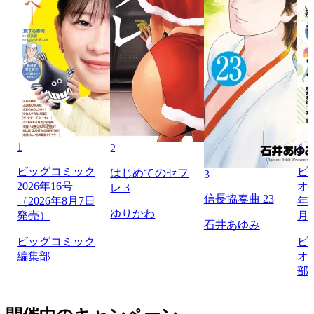
1
4
2
ビッグコミック
ビ
はじめてのセフ
3
2026年16号
オリ
レ 3
信長協奏曲 23
（2026年8月7日
年1
ゆりかわ
発売）
月
石井あゆみ
ビッグコミック
ビ
編集部
オ
部