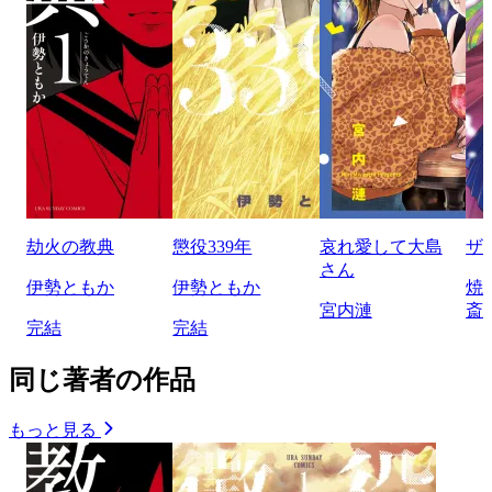
劫火の教典
懲役339年
哀れ愛して大島
ザ
さん
伊勢ともか
伊勢ともか
焼
宮内漣
斎
完結
完結
同じ著者の作品
もっと見る