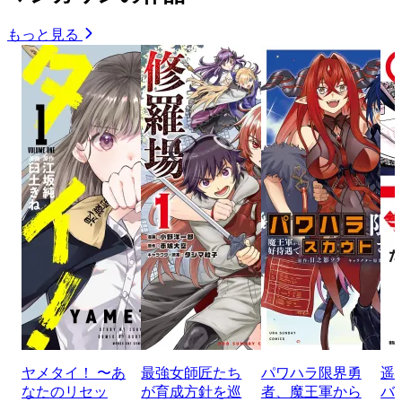
もっと見る
ヤメタイ！ 〜あ
最強女師匠たち
パワハラ限界勇
遥
なたのリセッ
が育成方針を巡
者、魔王軍から
バ