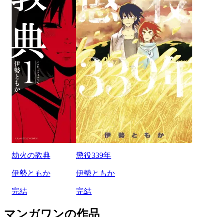
劫火の教典
懲役339年
伊勢ともか
伊勢ともか
完結
完結
マンガワンの作品