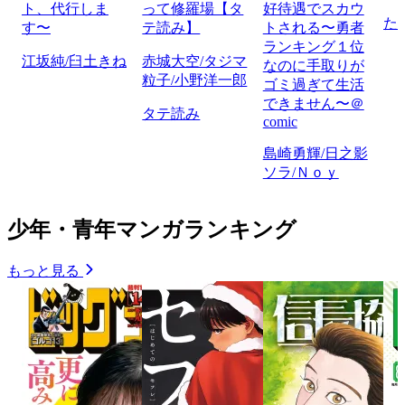
ト、代行しま
って修羅場【タ
好待遇でスカウ
た
す〜
テ読み】
トされる〜勇者
ランキング１位
江坂純/臼土きね
赤城大空/タジマ
なのに手取りが
粒子/小野洋一郎
ゴミ過ぎて生活
できません〜＠
タテ読み
comic
島崎勇輝/日之影
ソラ/Ｎｏｙ
少年・青年マンガランキング
もっと見る