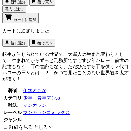
新刊通知
後で買う
購入に進む
カートに追加
カートに追加しました
新刊通知
後で買う
転生が信じられている世界で、大罪人の生まれ変わりとし
て、生まれてからずっと刑務所ですごす少年ハロー。前世の
記憶もなく、罪の意識もなく、ただひたすら罪を償う２代目
ハローの日々とは！？ かつて見たことのない世界観を鬼才
が描く！
著者
伊勢ともか
カテゴリ
少年・青年マンガ
雑誌
マンガワン
レーベル
マンガワンコミックス
ジャンル
詳細を見る
とじる