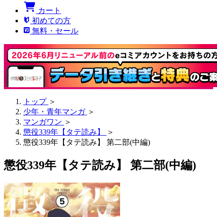
カート
初めての方
無料・セール
トップ
＞
少年・青年マンガ
＞
マンガワン
＞
懲役339年【タテ読み】
＞
懲役339年【タテ読み】 第二部(中編)
懲役339年【タテ読み】 第二部(中編)