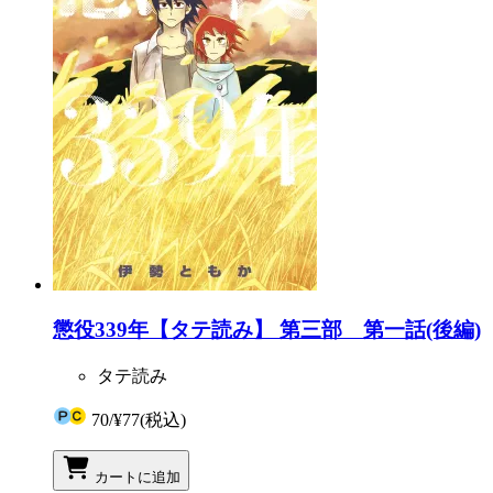
懲役339年【タテ読み】 第三部 第一話(後編)
タテ読み
70
/
¥77
(税込)
カートに追加