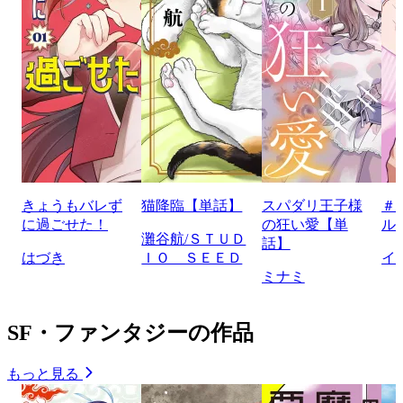
きょうもバレず
猫降臨【単話】
スパダリ王子様
＃
に過ごせた！
の狂い愛【単
ル
灘谷航/ＳＴＵＤ
話】
はづき
ＩＯ ＳＥＥＤ
イ
ミナミ
SF・ファンタジーの作品
もっと見る