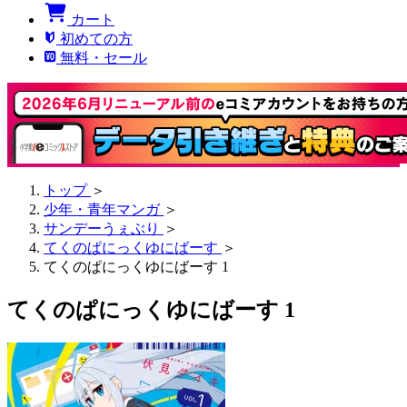
カート
初めての方
無料・セール
トップ
＞
少年・青年マンガ
＞
サンデーうぇぶり
＞
てくのぱにっくゆにばーす
＞
てくのぱにっくゆにばーす 1
てくのぱにっくゆにばーす 1