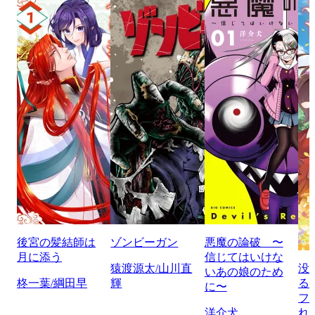
後宮の髪結師は
ゾンビーガン
悪魔の論破 〜
月に添う
信じてはいけな
猿渡源太/山川直
没
いあの娘のため
柊一葉/綱田早
輝
る
に〜
フ
洋介犬
れ