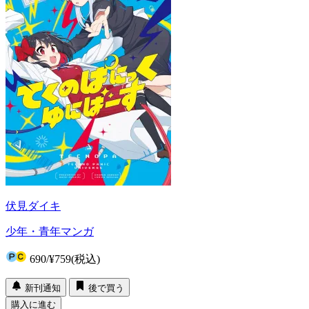
伏見ダイキ
少年・青年マンガ
690
/
¥759
(税込)
新刊通知
後で買う
購入に進む