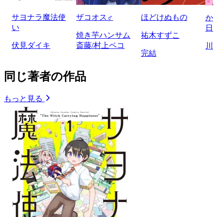
サヨナラ魔法使
ザコオス♂
ほどけぬもの
か
い
日
焼き芋ハンサム
祐木すずこ
伏見ダイキ
斎藤/村上ペコ
川
完結
同じ著者の作品
もっと見る