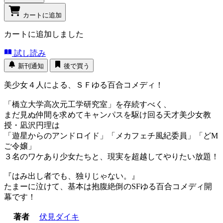
カートに追加
カートに追加しました
試し読み
新刊通知
後で買う
美少女４人による、ＳＦゆる百合コメディ！
「橋立大学高次元工学研究室」を存続すべく、
まだ見ぬ仲間を求めてキャンパスを駆け回る天才美少女教
授・凪沢円理は
「遊星からのアンドロイド」「メカフェチ風紀委員」「どM
ご令嬢」
３名のワケあり少女たちと、現実を超越してやりたい放題！
『はみ出し者でも、独りじゃない。』
たまーに泣けて、基本は抱腹絶倒のSFゆる百合コメディ開
幕です！
著者
伏見ダイキ