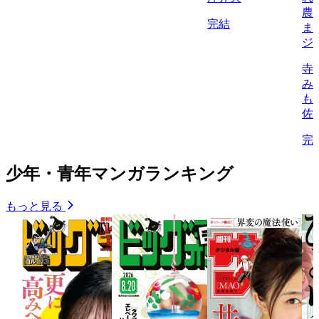
農
完結
ま
ジ
寺
み
も
佐
完
少年・青年マンガランキング
もっと見る