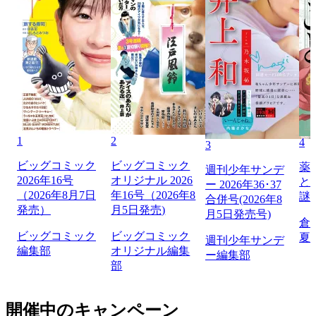
1
2
4
3
ビッグコミック
ビッグコミック
薬
週刊少年サンデ
2026年16号
オリジナル 2026
と
ー 2026年36･37
（2026年8月7日
年16号（2026年8
謎
合併号(2026年8
発売）
月5日発売)
月5日発売号)
倉
ビッグコミック
ビッグコミック
夏
週刊少年サンデ
編集部
オリジナル編集
ー編集部
部
開催中のキャンペーン