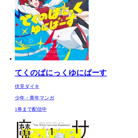
てくのぱにっくゆにばーす
伏見ダイキ
少年・青年マンガ
1巻まで配信中