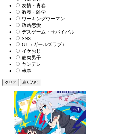
友情・青春
教養・雑学
ワーキングウーマン
政略恋愛
デスゲーム・サバイバル
SNS
GL（ガールズラブ）
イケおじ
筋肉男子
ヤンデレ
執事
クリア
絞り込む