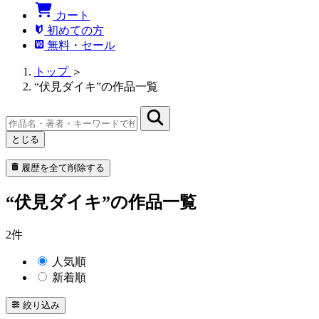
カート
初めての方
無料・セール
トップ
＞
“伏見ダイキ”の作品一覧
とじる
履歴を全て削除する
“伏見ダイキ”の作品一覧
2件
人気順
新着順
絞り込み