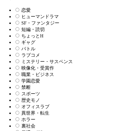
恋愛
ヒューマンドラマ
SF・ファンタジー
短編・読切
ちょっとH
ギャグ
バトル
ラブコメ
ミステリー・サスペンス
映像化・受賞作
職業・ビジネス
学園恋愛
禁断
スポーツ
歴史モノ
オフィスラブ
異世界・転生
ホラー
裏社会