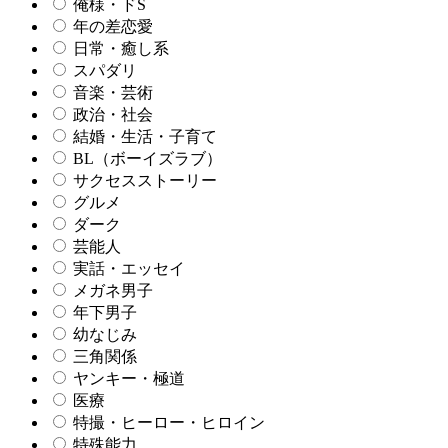
俺様・ドS
年の差恋愛
日常・癒し系
スパダリ
音楽・芸術
政治・社会
結婚・生活・子育て
BL（ボーイズラブ）
サクセスストーリー
グルメ
ダーク
芸能人
実話・エッセイ
メガネ男子
年下男子
幼なじみ
三角関係
ヤンキー・極道
医療
特撮・ヒーロー・ヒロイン
特殊能力