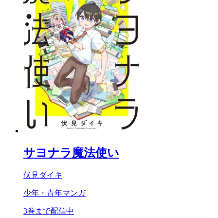
サヨナラ魔法使い
伏見ダイキ
少年・青年マンガ
3巻まで配信中