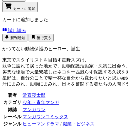
カートに追加
カートに追加しました
試し読み
新刊通知
後で買う
かつてない動物保護のヒーロー、誕生
東京でスタイリストを目指す星野スズは、
競争に疲れて戻った地元で、動物保護活動家・久我に出会う
劣悪な環境で大量繁殖したネコを一匹残らず保護する久我を
星野は、自分のことで精一杯な自分から変わりたいと思い始
汗にまみれ、動物にまみれ、日々を奮闘する者たちの人間ドラ
著者
常喜寝太郎
カテゴリ
少年・青年マンガ
雑誌
マンガワン
レーベル
マンガワンコミックス
ジャンル
ヒューマンドラマ
/
職業・ビジネス