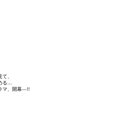
。
見て、
める…
マ、開幕―!!