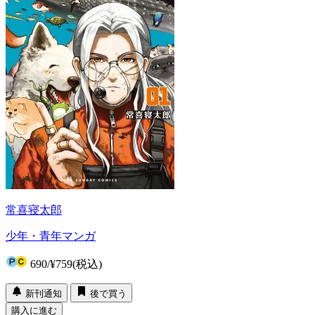
常喜寝太郎
少年・青年マンガ
690
/
¥759
(税込)
新刊通知
後で買う
購入に進む