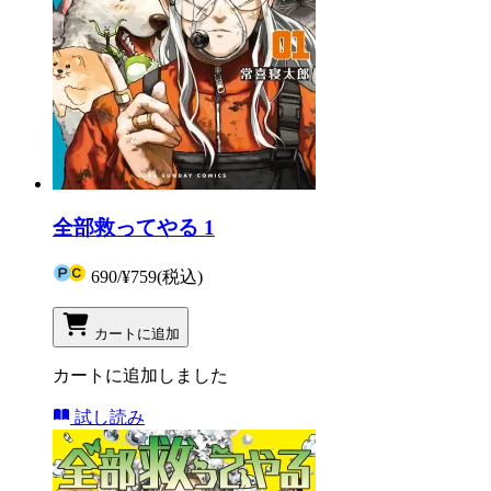
全部救ってやる 1
690
/
¥759
(税込)
カートに追加
カートに追加しました
試し読み