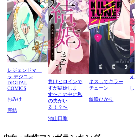
レジェンドマー
蛇
ラ デジコレ
え
負けヒロインで
キスしてキラー
DIGITAL
すが結婚しま
チューン
し
COMICS
す〜この中に私
おみけ
鈴咲ひかり
の夫がい
る！？〜
完結
池山田剛