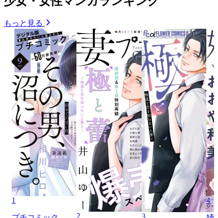
少女・女性マンガランキング
もっと見る
1
4
2
3
プチコミック
姉