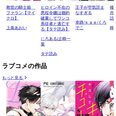
救世の騎士姫
ヒロイン不在の
王子が空気読ま
後
ファラン【マイ
悪役令嬢は婚約
なすぎる
月
クロ】
破棄してワンコ
話
幸路/ｋａｅ/くろ
系従者と逃亡す
上条あおい
でこ
柊
る【タテ読み】
じろあるば/柊一
葉
タテ読み
ラブコメの作品
もっと見る