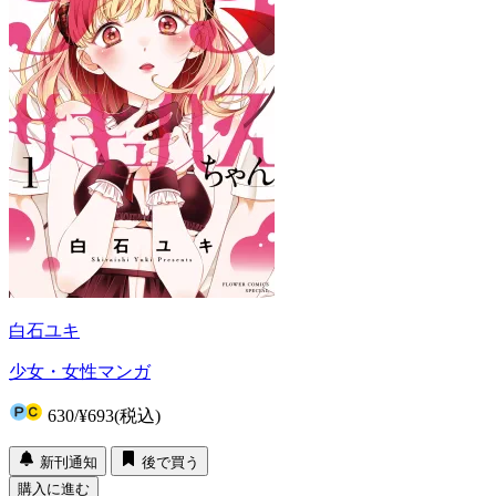
白石ユキ
少女・女性マンガ
630
/
¥693
(税込)
新刊通知
後で買う
購入に進む