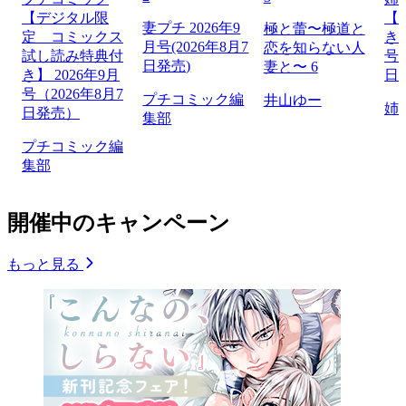
【デジタル限
【
妻プチ 2026年9
極と蕾〜極道と
定 コミックス
き】
月号(2026年8月7
恋を知らない人
試し読み特典付
号（
日発売)
妻と〜 6
き】 2026年9月
日
号（2026年8月7
プチコミック編
井山ゆー
姉
日発売）
集部
プチコミック編
集部
開催中のキャンペーン
もっと見る