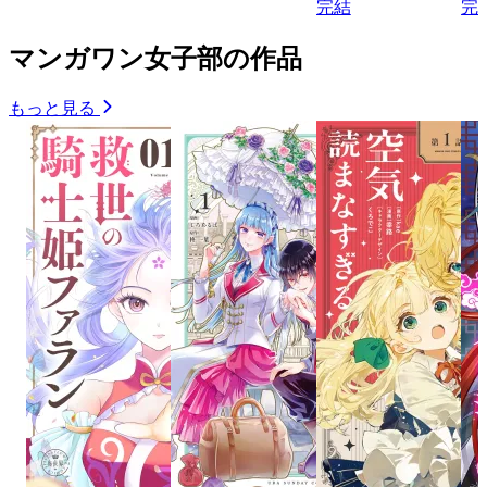
完結
完
マンガワン女子部の作品
もっと見る