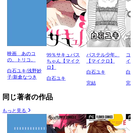
映画 あのコ
99％サキュバス
パステル少年。
コ
の、トリコ。
ちゃん【マイク
【マイクロ】
イ
ロ】
白石ユキ/浅野妙
白石ユキ
白
子/新倉なつき
白石ユキ
完結
完
同じ著者の作品
もっと見る