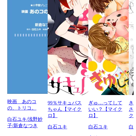
映画 あのコ
99％サキュバス
ぎゅ…ってして
き
の、トリコ。
ちゃん【マイク
いい？【マイク
さ
ロ】
ロ】
ク
白石ユキ/浅野妙
子/新倉なつき
白石ユキ
白石ユキ
白