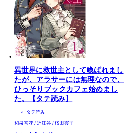
異世界に救世主として喚ばれまし
たが、アラサーには無理なので、
ひっそりブックカフェ始めまし
た。【タテ読み】
タテ読み
和泉杏花 / 近江谷 / 桜田霊子