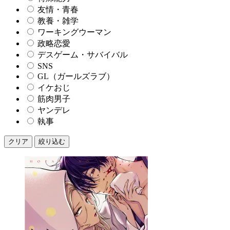
友情・青春
教養・雑学
ワーキングウーマン
政略恋愛
デスゲーム・サバイバル
SNS
GL（ガールズラブ）
イケおじ
筋肉男子
ヤンデレ
執事
クリア
絞り込む