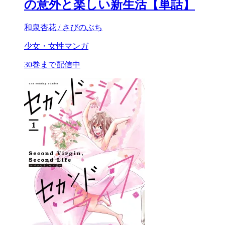
の意外と楽しい新生活【単話】
和泉杏花 / さびのぶち
少女・女性マンガ
30巻まで配信中