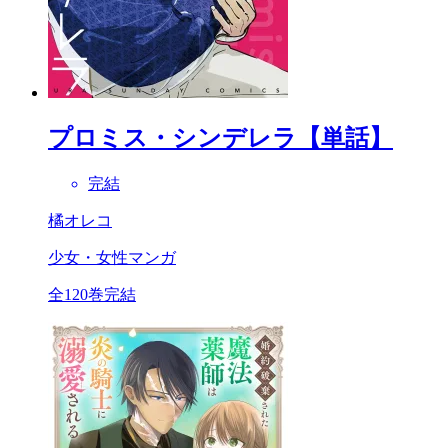
プロミス・シンデレラ【単話】
完結
橘オレコ
少女・女性マンガ
全120巻完結