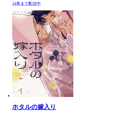
24巻まで配信中
ホタルの嫁入り