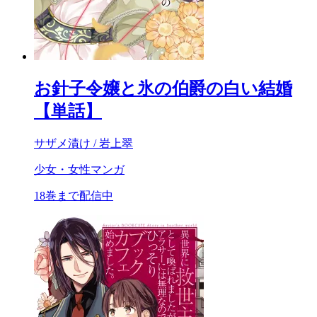
お針子令嬢と氷の伯爵の白い結婚
【単話】
サザメ漬け / 岩上翠
少女・女性マンガ
18巻まで配信中