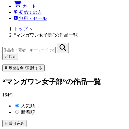
カート
初めての方
無料・セール
トップ
＞
“マンガワン女子部”の作品一覧
とじる
履歴を全て削除する
“マンガワン女子部”の作品一覧
164件
人気順
新着順
絞り込み