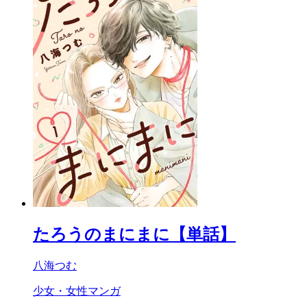
たろうのまにまに【単話】
八海つむ
少女・女性マンガ