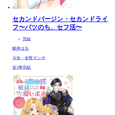
セカンドバージン・セカンドライ
フ〜バツのち、セフ活〜
完結
鯖井ばる
少女・女性マンガ
全5巻完結