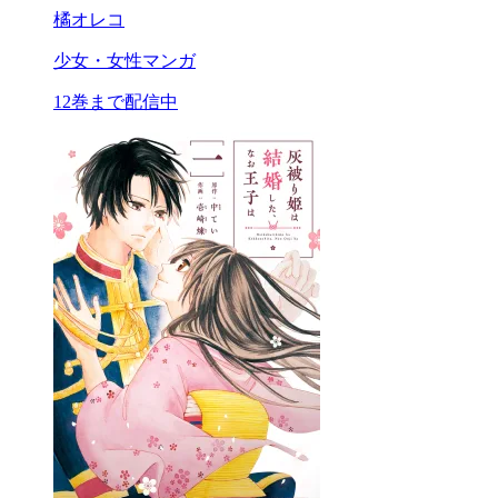
橘オレコ
少女・女性マンガ
12巻まで配信中