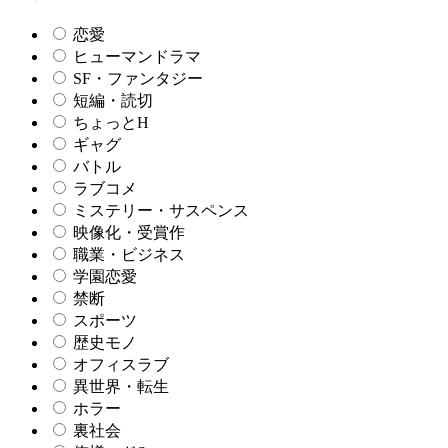
恋愛
ヒューマンドラマ
SF・ファンタジー
短編・読切
ちょっとH
ギャグ
バトル
ラブコメ
ミステリー・サスペンス
映像化・受賞作
職業・ビジネス
学園恋愛
禁断
スポーツ
歴史モノ
オフィスラブ
異世界・転生
ホラー
裏社会