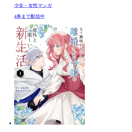
少女・女性マンガ
4巻まで配信中