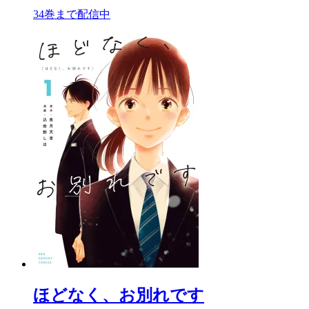
34巻まで配信中
ほどなく、お別れです